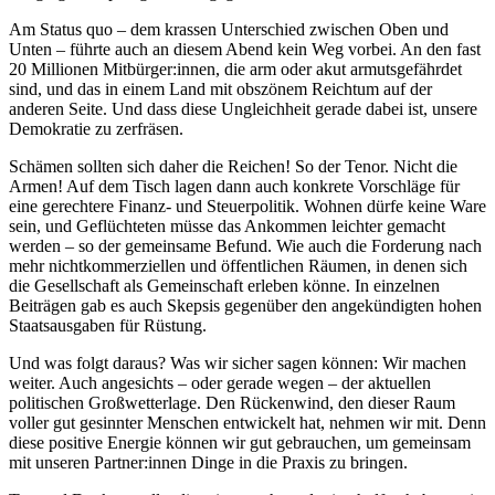
Am Status quo – dem krassen Unterschied zwischen Oben und
Unten – führte auch an diesem Abend kein Weg vorbei. An den fast
20 Millionen Mitbürger:innen, die arm oder akut armutsgefährdet
sind, und das in einem Land mit obszönem Reichtum auf der
anderen Seite. Und dass diese Ungleichheit gerade dabei ist, unsere
Demokratie zu zerfräsen.
Schämen sollten sich daher die Reichen! So der Tenor. Nicht die
Armen! Auf dem Tisch lagen dann auch konkrete Vorschläge für
eine gerechtere Finanz- und Steuerpolitik. Wohnen dürfe keine Ware
sein, und Geflüchteten müsse das Ankommen leichter gemacht
werden – so der gemeinsame Befund. Wie auch die Forderung nach
mehr nichtkommerziellen und öffentlichen Räumen, in denen sich
die Gesellschaft als Gemeinschaft erleben könne. In einzelnen
Beiträgen gab es auch Skepsis gegenüber den angekündigten hohen
Staatsausgaben für Rüstung.
Und was folgt daraus? Was wir sicher sagen können: Wir machen
weiter. Auch angesichts – oder gerade wegen – der aktuellen
politischen Großwetterlage. Den Rückenwind, den dieser Raum
voller gut gesinnter Menschen entwickelt hat, nehmen wir mit. Denn
diese positive Energie können wir gut gebrauchen, um gemeinsam
mit unseren Partner:innen Dinge in die Praxis zu bringen.