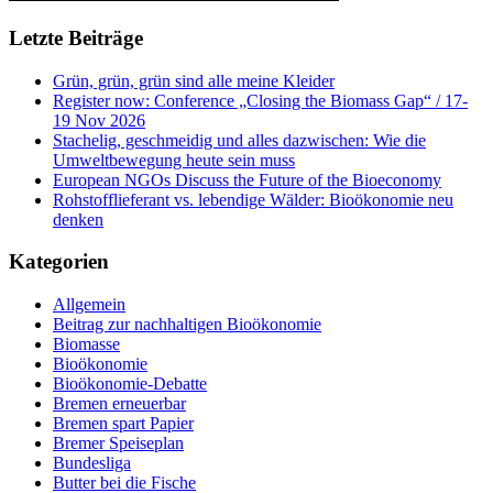
Letzte Beiträge
Grün, grün, grün sind alle meine Kleider
Register now: Conference „Closing the Biomass Gap“ / 17-
19 Nov 2026
Stachelig, geschmeidig und alles dazwischen: Wie die
Umweltbewegung heute sein muss
European NGOs Discuss the Future of the Bioeconomy
Rohstofflieferant vs. lebendige Wälder: Bioökonomie neu
denken
Kategorien
Allgemein
Beitrag zur nachhaltigen Bioökonomie
Biomasse
Bioökonomie
Bioökonomie-Debatte
Bremen erneuerbar
Bremen spart Papier
Bremer Speiseplan
Bundesliga
Butter bei die Fische