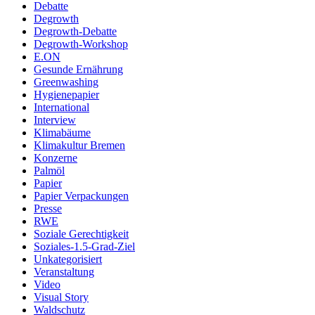
Debatte
Degrowth
Degrowth-Debatte
Degrowth-Workshop
E.ON
Gesunde Ernährung
Greenwashing
Hygienepapier
International
Interview
Klimabäume
Klimakultur Bremen
Konzerne
Palmöl
Papier
Papier Verpackungen
Presse
RWE
Soziale Gerechtigkeit
Soziales-1.5-Grad-Ziel
Unkategorisiert
Veranstaltung
Video
Visual Story
Waldschutz