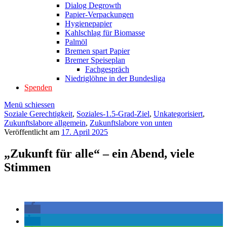
Dialog Degrowth
Papier-Verpackungen
Hygienepapier
Kahlschlag für Biomasse
Palmöl
Bremen spart Papier
Bremer Speiseplan
Fachgespräch
Niedriglöhne in der Bundesliga
Spenden
Menü schiessen
Soziale Gerechtigkeit
,
Soziales-1.5-Grad-Ziel
,
Unkategorisiert
,
Zukunftslabore allgemein
,
Zukunftslabore von unten
Veröffentlicht am
17. April 2025
„Zukunft für alle“ – ein Abend, viele
Stimmen