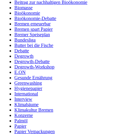
Beitrag zur nachhaltigen Bioökonomie
Biomasse
Bioökonomie
Bioökonomie-Debatte
Bremen erneuerbar
Bremen spart Papier
Bremer Speiseplan
Bundesliga
Butter bei die Fische
Debatte
Degrowth
Degrowth-Debatte
Degrowth-Workshop
E.ON
Gesunde Ernährung
Greenwashing
Hygienepapier
International
Interview
Klimabäume
Klimakultur Bremen
Konzerne
Palmöl
Papier
Papier Verpackungen