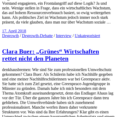
Vorstand engagieren, ein Frontalangriff auf diese Logik? Ja und
nein. Wenige stellen in Frage, dass ein wirtschaftliches Wachstum,
das auf hohem Ressourcenverbrauch basiert, so ewig weitergehen
kann. Als politisches Ziel ist Wachstum jedoch immer noch stark
präsent, da viele glauben, dass man nur über Wachstum soziale …
17. April 2018
Degrowth
/
Degrowth-Debatte
/
Interview
/
Unkategorisiert
Clara Buer: „Grünes“ Wirtschaften
rettet nicht den Planeten
denkhausbremen: Wie sind Sie zum professionellen Umweltschutz
gekommen? Clara Buer: Als Schülerin habe ich Nachhilfe gegeben
und eine meiner Nachhilfeschülerinnen war bei Greenpeace aktiv.
Sie hatte sich zum Ziel gesetzt, eine Greenpeace-Jugendgruppe in
Münster zu gründen. Damals habe ich mich besonders mit dem
Thema Atomkraft auseinandergesetzt, denn das Endlager Ahaus lag
vor der Tür. Über die ganzen Jahre bin ich Greenpeace dann treu
geblieben. Die Umweltverbände haben sich zunehmend
professionalisiert. Manche werfen ihnen daher verkrustete
Strukturen vor. Was sind da Ihre Erfahrungen? Klar gibt es einen
Unterschied zwischen einem hauptamtlichen Arbeitsplatz und einem