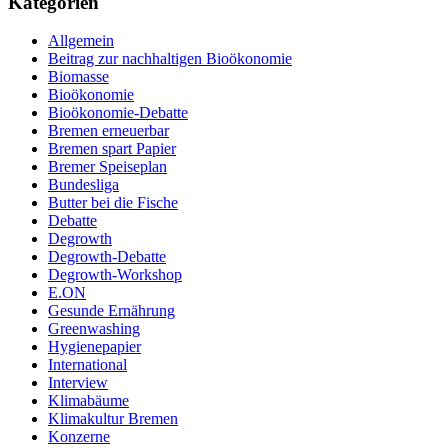
Kategorien
Allgemein
Beitrag zur nachhaltigen Bioökonomie
Biomasse
Bioökonomie
Bioökonomie-Debatte
Bremen erneuerbar
Bremen spart Papier
Bremer Speiseplan
Bundesliga
Butter bei die Fische
Debatte
Degrowth
Degrowth-Debatte
Degrowth-Workshop
E.ON
Gesunde Ernährung
Greenwashing
Hygienepapier
International
Interview
Klimabäume
Klimakultur Bremen
Konzerne