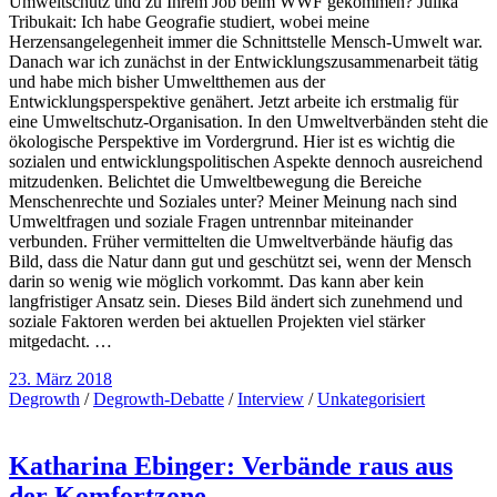
Umweltschutz und zu Ihrem Job beim WWF gekommen? Julika
Tribukait: Ich habe Geografie studiert, wobei meine
Herzensangelegenheit immer die Schnittstelle Mensch-Umwelt war.
Danach war ich zunächst in der Entwicklungszusammenarbeit tätig
und habe mich bisher Umweltthemen aus der
Entwicklungsperspektive genähert. Jetzt arbeite ich erstmalig für
eine Umweltschutz-Organisation. In den Umweltverbänden steht die
ökologische Perspektive im Vordergrund. Hier ist es wichtig die
sozialen und entwicklungspolitischen Aspekte dennoch ausreichend
mitzudenken. Belichtet die Umweltbewegung die Bereiche
Menschenrechte und Soziales unter? Meiner Meinung nach sind
Umweltfragen und soziale Fragen untrennbar miteinander
verbunden. Früher vermittelten die Umweltverbände häufig das
Bild, dass die Natur dann gut und geschützt sei, wenn der Mensch
darin so wenig wie möglich vorkommt. Das kann aber kein
langfristiger Ansatz sein. Dieses Bild ändert sich zunehmend und
soziale Faktoren werden bei aktuellen Projekten viel stärker
mitgedacht. …
23. März 2018
Degrowth
/
Degrowth-Debatte
/
Interview
/
Unkategorisiert
Katharina Ebinger: Verbände raus aus
der Komfortzone