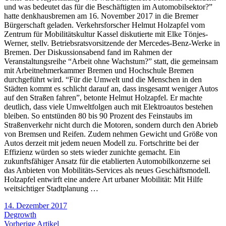
und was bedeutet das für die Beschäftigten im Automobilsektor?”
hatte denkhausbremen am 16. November 2017 in die Bremer
Bürgerschaft geladen. Verkehrsforscher Helmut Holzapfel vom
Zentrum für Mobilitätskultur Kassel diskutierte mit Elke Tönjes-
Werner, stellv. Betriebsratsvorsitzende der Mercedes-Benz-Werke in
Bremen. Der Diskussionsabend fand im Rahmen der
Veranstaltungsreihe “Arbeit ohne Wachstum?” statt, die gemeinsam
mit Arbeitnehmerkammer Bremen und Hochschule Bremen
durchgeführt wird. “Für die Umwelt und die Menschen in den
Städten kommt es schlicht darauf an, dass insgesamt weniger Autos
auf den Straßen fahren”, betonte Helmut Holzapfel. Er machte
deutlich, dass viele Umweltfolgen auch mit Elektroautos bestehen
bleiben. So entstünden 80 bis 90 Prozent des Feinstaubs im
Straßenverkehr nicht durch die Motoren, sondern durch den Abrieb
von Bremsen und Reifen. Zudem nehmen Gewicht und Größe von
Autos derzeit mit jedem neuen Modell zu. Fortschritte bei der
Effizienz würden so stets wieder zunichte gemacht. Ein
zukunftsfähiger Ansatz für die etablierten Automobilkonzerne sei
das Anbieten von Mobilitäts-Services als neues Geschäftsmodell.
Holzapfel entwirft eine andere Art urbaner Mobilität: Mit Hilfe
weitsichtiger Stadtplanung …
14. Dezember 2017
Degrowth
Vorherige Artikel