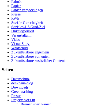
Palmöl
Papier
Papier Verpackungen
Presse
RWE
Soziale Gerechtigkeit
Soziales-1.5-Grad-Ziel
Unkategorisiert
Veranstaltung
Video
Visual Story
Waldschutz
Zukunftslabore allgemein
Zukunftslabore von unten
Zukunftslabore zusätzlicher Content
Seiten
Datenschutz
denkhaus-blog
Downloads
Greenwashing
Presse
Projekte vor Ort
Bremen spart Papier