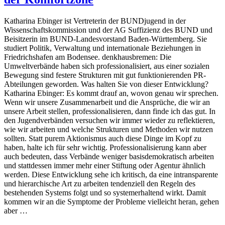
Katharina Ebinger ist Vertreterin der BUNDjugend in der
Wissenschaftskommission und der AG Suffizienz des BUND und
Beisitzerin im BUND-Landesvorstand Baden-Württemberg. Sie
studiert Politik, Verwaltung und internationale Beziehungen in
Friedrichshafen am Bodensee. denkhausbremen: Die
Umweltverbände haben sich professionalisiert, aus einer sozialen
Bewegung sind festere Strukturen mit gut funktionierenden PR-
Abteilungen geworden. Was halten Sie von dieser Entwicklung?
Katharina Ebinger: Es kommt drauf an, wovon genau wir sprechen.
Wenn wir unsere Zusammenarbeit und die Ansprüche, die wir an
unsere Arbeit stellen, professionalisieren, dann finde ich das gut. In
den Jugendverbänden versuchen wir immer wieder zu reflektieren,
wie wir arbeiten und welche Strukturen und Methoden wir nutzen
sollten. Statt purem Aktionismus auch diese Dinge im Kopf zu
haben, halte ich für sehr wichtig. Professionalisierung kann aber
auch bedeuten, dass Verbände weniger basisdemokratisch arbeiten
und stattdessen immer mehr einer Stiftung oder Agentur ähnlich
werden. Diese Entwicklung sehe ich kritisch, da eine intransparente
und hierarchische Art zu arbeiten tendenziell den Regeln des
bestehenden Systems folgt und so systemerhaltend wirkt. Damit
kommen wir an die Symptome der Probleme vielleicht heran, gehen
aber …