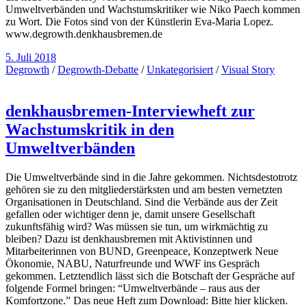
Umweltverbänden und Wachstumskritiker wie Niko Paech kommen
zu Wort. Die Fotos sind von der Künstlerin Eva-Maria Lopez.
www.degrowth.denkhausbremen.de
5. Juli 2018
Degrowth
/
Degrowth-Debatte
/
Unkategorisiert
/
Visual Story
denkhausbremen-Interviewheft zur
Wachstumskritik in den
Umweltverbänden
Die Umweltverbände sind in die Jahre gekommen. Nichtsdestotrotz
gehören sie zu den mitgliederstärksten und am besten vernetzten
Organisationen in Deutschland. Sind die Verbände aus der Zeit
gefallen oder wichtiger denn je, damit unsere Gesellschaft
zukunftsfähig wird? Was müssen sie tun, um wirkmächtig zu
bleiben? Dazu ist denkhausbremen mit Aktivistinnen und
Mitarbeiterinnen von BUND, Greenpeace, Konzeptwerk Neue
Ökonomie, NABU, Naturfreunde und WWF ins Gespräch
gekommen. Letztendlich lässt sich die Botschaft der Gespräche auf
folgende Formel bringen: “Umweltverbände – raus aus der
Komfortzone.” Das neue Heft zum Download: Bitte hier klicken.