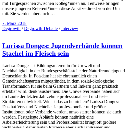
mit Türgesprächen zwischen Kolleg*innen an. Teilweise bringen
unsere jüngeren Referent*innen diese Ansätze direkt von der Uni
mit. Sie werden aber auch …
7. März 2018
Degrowth
/
Degrowth-Debatte
/
Interview
Larissa Donges: Jugendverbände können
Stachel im Fleisch sein
Larissa Donges ist Bildungsreferentin für Umwelt und
Nachhaltigkeit in der Bundesgeschäftsstelle der Naturfreundejugend
Deutschlands. In Potsdam hat sie ehrenamtlich einen
Gemeinschaftsgarten mitgegründet, in dem sozial-ökologische
Transformation für sie beim Gärtnern und Imkern ganz praktisch
erlebbar wird. denkhausbremen: Die Umweltverbände haben sich
im Laufe der letzten Jahrzehnte professionalisiert und feste
Strukturen entwickelt. Wie ist das zu beurteilen? Larissa Donges:
Das hat Vor- und Nachteile. Je professioneller und größer
Institutionen oder Verbände werden, umso starrer können sie auch
werden. Festgelegte Abläufe können natürlich eine
Arbeitserleichterung sein und Professionalität bringt oft größere
Sichtbarkeit, dafür laufen Prozesse aber auch langsamer und