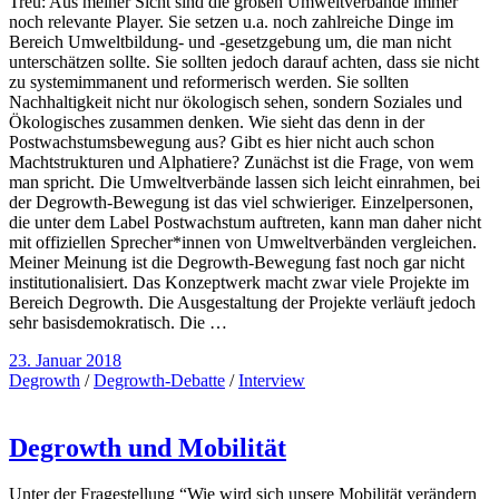
Treu: Aus meiner Sicht sind die großen Umweltverbände immer
noch relevante Player. Sie setzen u.a. noch zahlreiche Dinge im
Bereich Umweltbildung- und -gesetzgebung um, die man nicht
unterschätzen sollte. Sie sollten jedoch darauf achten, dass sie nicht
zu systemimmanent und reformerisch werden. Sie sollten
Nachhaltigkeit nicht nur ökologisch sehen, sondern Soziales und
Ökologisches zusammen denken. Wie sieht das denn in der
Postwachstumsbewegung aus? Gibt es hier nicht auch schon
Machtstrukturen und Alphatiere? Zunächst ist die Frage, von wem
man spricht. Die Umweltverbände lassen sich leicht einrahmen, bei
der Degrowth-Bewegung ist das viel schwieriger. Einzelpersonen,
die unter dem Label Postwachstum auftreten, kann man daher nicht
mit offiziellen Sprecher*innen von Umweltverbänden vergleichen.
Meiner Meinung ist die Degrowth-Bewegung fast noch gar nicht
institutionalisiert. Das Konzeptwerk macht zwar viele Projekte im
Bereich Degrowth. Die Ausgestaltung der Projekte verläuft jedoch
sehr basisdemokratisch. Die …
23. Januar 2018
Degrowth
/
Degrowth-Debatte
/
Interview
Degrowth und Mobilität
Unter der Fragestellung “Wie wird sich unsere Mobilität verändern