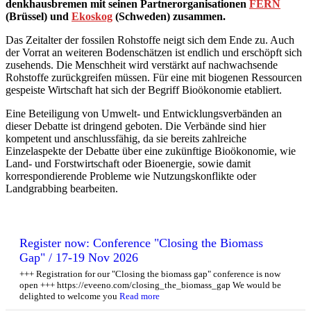
denkhausbremen mit seinen Partnerorganisationen
FERN
(Brüssel) und
Ekoskog
(Schweden) zusammen.
Das Zeitalter der fossilen Rohstoffe neigt sich dem Ende zu. Auch
der Vorrat an weiteren Bodenschätzen ist endlich und erschöpft sich
zusehends. Die Menschheit wird verstärkt auf nachwachsende
Rohstoffe zurückgreifen müssen. Für eine mit biogenen Ressourcen
gespeiste Wirtschaft hat sich der Begriff Bioökonomie etabliert.
Eine Beteiligung von Umwelt- und Entwicklungsverbänden an
dieser Debatte ist dringend geboten. Die Verbände sind hier
kompetent und anschlussfähig, da sie bereits zahlreiche
Einzelaspekte der Debatte über eine zukünftige Bioökonomie, wie
Land- und Forstwirtschaft oder Bioenergie, sowie damit
korrespondierende Probleme wie Nutzungskonflikte oder
Landgrabbing bearbeiten.
Register now: Conference "Closing the Biomass
Gap" / 17-19 Nov 2026
+++ Registration for our "Closing the biomass gap" conference is now
open +++ https://eveeno.com/closing_the_biomass_gap We would be
delighted to welcome you
Read more