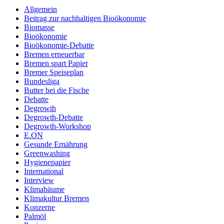
Allgemein
Beitrag zur nachhaltigen Bioökonomie
Biomasse
Bioökonomie
Bioökonomie-Debatte
Bremen erneuerbar
Bremen spart Papier
Bremer Speiseplan
Bundesliga
Butter bei die Fische
Debatte
Degrowth
Degrowth-Debatte
Degrowth-Workshop
E.ON
Gesunde Ernährung
Greenwashing
Hygienepapier
International
Interview
Klimabäume
Klimakultur Bremen
Konzerne
Palmöl