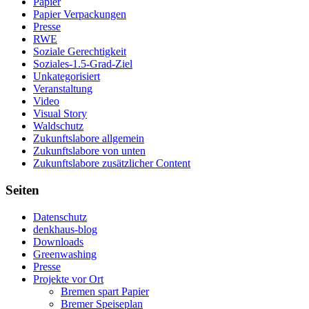
Papier
Papier Verpackungen
Presse
RWE
Soziale Gerechtigkeit
Soziales-1.5-Grad-Ziel
Unkategorisiert
Veranstaltung
Video
Visual Story
Waldschutz
Zukunftslabore allgemein
Zukunftslabore von unten
Zukunftslabore zusätzlicher Content
Seiten
Datenschutz
denkhaus-blog
Downloads
Greenwashing
Presse
Projekte vor Ort
Bremen spart Papier
Bremer Speiseplan