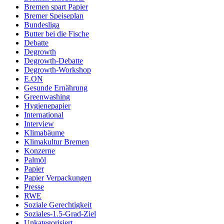
Bremen spart Papier
Bremer Speiseplan
Bundesliga
Butter bei die Fische
Debatte
Degrowth
Degrowth-Debatte
Degrowth-Workshop
E.ON
Gesunde Ernährung
Greenwashing
Hygienepapier
International
Interview
Klimabäume
Klimakultur Bremen
Konzerne
Palmöl
Papier
Papier Verpackungen
Presse
RWE
Soziale Gerechtigkeit
Soziales-1.5-Grad-Ziel
Unkategorisiert