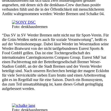
denkhausbremen hat sich dazu zwei Bundesligisten genauer
angesehen, mit denen sich die denkhaus-Crew durchaus positiv
verbunden fühlt und die in der Öffentlichkeit mit menschlicherem
Antlitz wahrgenommen werden: Werder Bremen und Schalke 04.
Foto: denkhausbremen
“Das SV in SV Werder Bremen steht nicht nur für Sport-Verein. Für
die Grün-Weißen steht es auch für soziale Verantwortung”, heißt es
auf der Vereinshomepage. Dabei lässt Werder im Weserstadion seine
Werder-Bratwurst von der nicht tarifgebundenen Eurest Sports &
Food GmbH grillen. Das ist eine Tochtergesellschaft des
internationalen Cateringkonzerns Compass Group. Eurest S&F hat
einen Pachtvertrag mit der Betreibergesellschaft Bremer Weser-
Stadion GmbH, an der die Stadt Bremen und der Verein Werder
beteiligt sind. Nach unseren Recherchen beträgt der magere Ecklohn
für viele Servicekräfte sieben Euro brutto und einen Arbeitsvertrag
gibt es im Regelfall nur für eine Saison. Durch ein Bonussystem,
das zum Teil umsatzabhängig ist, kann dieses Gehalt geringfügig
aufgebessert werden.
Foto: denkhausbremen