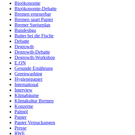
Bioökonomie
Bioökonomie-Debatte
Bremen erneuerbar
Bremen spart Papier
Bremer Speiseplan
Bundesliga
Butter bei die Fische
Debatte
Degrowth
Degrowth-Debatte
Degrowth-Workshop
E.ON
Gesunde Ernährung
Greenwashing
Hygienepapier
International
Interview
Klimabäume
Klimakultur Bremen
Konzerne
Palmöl
Papier
Papier Verpackungen
Presse
RWE