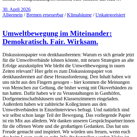
30. April 2026
Allgemein
/
Bremen erneuerbar
/
Klimabäume
/
Unkategorisiert
Umweltbewegung im Miteinander:
Demokratisch. Fair. Wirksam.
Diskussionspapier von denkhausbremen: Warum es sich gerade jetzt
für die Umweltverbände lohnen könnte, mit neuen Strategien an alte
Erfolge anzuknüpfen Wie bleibt die Umweltbewegung in rauen
Zeiten relevant? Hier geht es zum Diskussionspapier von
denkhausbremen auf diese Herausforderung. Den Inhalt haben wir
uns nicht aus den Fingern gesogen – hier kommen die Meinungen
von Menschen zur Geltung, die bisher wenig mit Ökoverbänden zu
tun hatten. Dafür haben wir zu Veranstaltungen in Gasthöfen,
Dorfgemeinschaftshäusern und Klassenzimmern eingeladen.
Außerdem haben wir zahlreiche Kolleg:innen aus den
Umweltverbänden in Einzelinterviews befragt. Und natürlich sind
wir selbst schon lange Teil der Bewegung. Das vorliegende Papier
ist ein Mix aus alledem. Wir danken unseren Gesprächspartner:innen
für die offenen Worte und die großartigen Gedanken. Das hat uns
Freude gemacht und inspiriert. Wir würden uns freuen, wenn euch