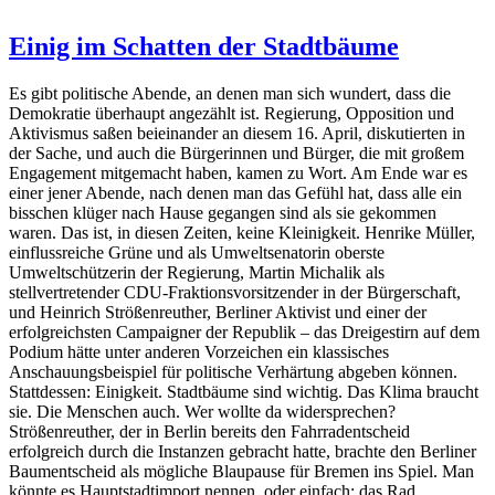
Einig im Schatten der Stadtbäume
Es gibt politische Abende, an denen man sich wundert, dass die
Demokratie überhaupt angezählt ist. Regierung, Opposition und
Aktivismus saßen beieinander an diesem 16. April, diskutierten in
der Sache, und auch die Bürgerinnen und Bürger, die mit großem
Engagement mitgemacht haben, kamen zu Wort. Am Ende war es
einer jener Abende, nach denen man das Gefühl hat, dass alle ein
bisschen klüger nach Hause gegangen sind als sie gekommen
waren. Das ist, in diesen Zeiten, keine Kleinigkeit. Henrike Müller,
einflussreiche Grüne und als Umweltsenatorin oberste
Umweltschützerin der Regierung, Martin Michalik als
stellvertretender CDU-Fraktionsvorsitzender in der Bürgerschaft,
und Heinrich Strößenreuther, Berliner Aktivist und einer der
erfolgreichsten Campaigner der Republik – das Dreigestirn auf dem
Podium hätte unter anderen Vorzeichen ein klassisches
Anschauungsbeispiel für politische Verhärtung abgeben können.
Stattdessen: Einigkeit. Stadtbäume sind wichtig. Das Klima braucht
sie. Die Menschen auch. Wer wollte da widersprechen?
Strößenreuther, der in Berlin bereits den Fahrradentscheid
erfolgreich durch die Instanzen gebracht hatte, brachte den Berliner
Baumentscheid als mögliche Blaupause für Bremen ins Spiel. Man
könnte es Hauptstadtimport nennen, oder einfach: das Rad …