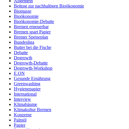
Allgemein
Beitrag zur nachhaltigen Bioökonomie
Biomasse
Bioökonomie
Bioökonomie-Debatte
Bremen erneuerbar
Bremen spart Papier
Bremer Speiseplan
Bundesliga
Butter bei die Fische
Debatte
Degrowth
Degrowth-Debatte
Degrowth-Workshop
E.ON
Gesunde Ernährung
Greenwashing
Hygienepapier
International
Interview
Klimabäume
Klimakultur Bremen
Konzerne
Palmöl
Papier