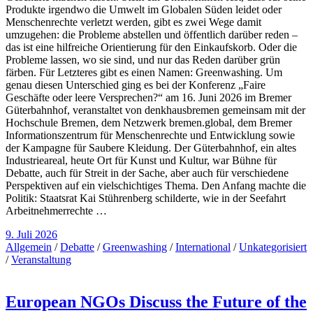
Produkte irgendwo die Umwelt im Globalen Süden leidet oder
Menschenrechte verletzt werden, gibt es zwei Wege damit
umzugehen: die Probleme abstellen und öffentlich darüber reden –
das ist eine hilfreiche Orientierung für den Einkaufskorb. Oder die
Probleme lassen, wo sie sind, und nur das Reden darüber grün
färben. Für Letzteres gibt es einen Namen: Greenwashing. Um
genau diesen Unterschied ging es bei der Konferenz „Faire
Geschäfte oder leere Versprechen?“ am 16. Juni 2026 im Bremer
Güterbahnhof, veranstaltet von denkhausbremen gemeinsam mit der
Hochschule Bremen, dem Netzwerk bremen.global, dem Bremer
Informationszentrum für Menschenrechte und Entwicklung sowie
der Kampagne für Saubere Kleidung. Der Güterbahnhof, ein altes
Industrieareal, heute Ort für Kunst und Kultur, war Bühne für
Debatte, auch für Streit in der Sache, aber auch für verschiedene
Perspektiven auf ein vielschichtiges Thema. Den Anfang machte die
Politik: Staatsrat Kai Stührenberg schilderte, wie in der Seefahrt
Arbeitnehmerrechte …
9. Juli 2026
Allgemein
/
Debatte
/
Greenwashing
/
International
/
Unkategorisiert
/
Veranstaltung
European NGOs Discuss the Future of the