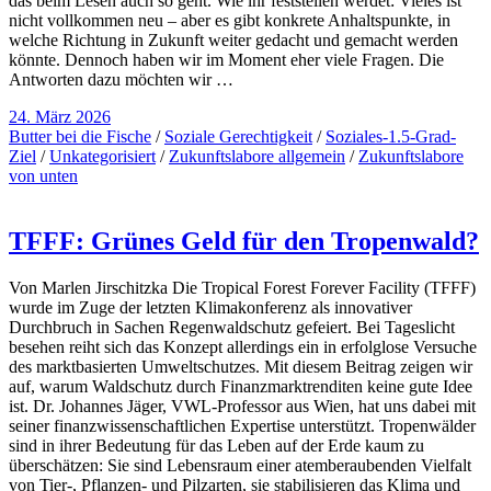
das beim Lesen auch so geht. Wie ihr feststellen werdet: Vieles ist
nicht vollkommen neu – aber es gibt konkrete Anhaltspunkte, in
welche Richtung in Zukunft weiter gedacht und gemacht werden
könnte. Dennoch haben wir im Moment eher viele Fragen. Die
Antworten dazu möchten wir …
24. März 2026
Butter bei die Fische
/
Soziale Gerechtigkeit
/
Soziales-1.5-Grad-
Ziel
/
Unkategorisiert
/
Zukunftslabore allgemein
/
Zukunftslabore
von unten
TFFF: Grünes Geld für den Tropenwald?
Von Marlen Jirschitzka Die Tropical Forest Forever Facility (TFFF)
wurde im Zuge der letzten Klimakonferenz als innovativer
Durchbruch in Sachen Regenwaldschutz gefeiert. Bei Tageslicht
besehen reiht sich das Konzept allerdings ein in erfolglose Versuche
des marktbasierten Umweltschutzes. Mit diesem Beitrag zeigen wir
auf, warum Waldschutz durch Finanzmarktrenditen keine gute Idee
ist. Dr. Johannes Jäger, VWL-Professor aus Wien, hat uns dabei mit
seiner finanzwissenschaftlichen Expertise unterstützt. Tropenwälder
sind in ihrer Bedeutung für das Leben auf der Erde kaum zu
überschätzen: Sie sind Lebensraum einer atemberaubenden Vielfalt
von Tier-, Pflanzen- und Pilzarten, sie stabilisieren das Klima und