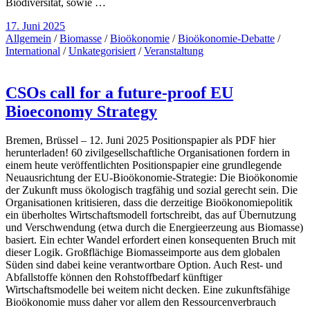
Biodiversität, sowie …
17. Juni 2025
Allgemein
/
Biomasse
/
Bioökonomie
/
Bioökonomie-Debatte
/
International
/
Unkategorisiert
/
Veranstaltung
CSOs call for a future-proof EU
Bioeconomy Strategy
Bremen, Brüssel – 12. Juni 2025 Positionspapier als PDF hier
herunterladen! 60 zivilgesellschaftliche Organisationen fordern in
einem heute veröffentlichten Positionspapier eine grundlegende
Neuausrichtung der EU-Bioökonomie-Strategie: Die Bioökonomie
der Zukunft muss ökologisch tragfähig und sozial gerecht sein. Die
Organisationen kritisieren, dass die derzeitige Bioökonomiepolitik
ein überholtes Wirtschaftsmodell fortschreibt, das auf Übernutzung
und Verschwendung (etwa durch die Energieerzeung aus Biomasse)
basiert. Ein echter Wandel erfordert einen konsequenten Bruch mit
dieser Logik. Großflächige Biomasseimporte aus dem globalen
Süden sind dabei keine verantwortbare Option. Auch Rest- und
Abfallstoffe können den Rohstoffbedarf künftiger
Wirtschaftsmodelle bei weitem nicht decken. Eine zukunftsfähige
Bioökonomie muss daher vor allem den Ressourcenverbrauch