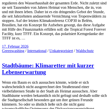
regulieren den Wasserhaushalt der gesamten Erde. Nicht zuletzt sind
sie seit Tausenden von Jahren Heimat von Menschen, die in, von
und mit ihnen leben. Daher ist es ein dringendes Gebot der Stunde,
die seit Jahrzehnten andauernde Vernichtung von Tropenwäldern zu
stoppen. Auf der letzten Klimakonferenz COP30 in Belèm,
Brasilien, hat ein Konzept für Aufsehen gesorgt, das diese Aufgabe
mit Hilfe des Finanzmarkts erfüllen soll: die Tropical Forest Forever
Facility, kurz TFFF. Ein Konzept, das polarisiert Kerngedanke der
TFFF ist es, …
17. Februar 2026
Greenwashing
/
International
/
Unkategorisiert
/
Waldschutz
Stadtbäume: Klimaretter mit kurzer
Lebenserwartung
Wenn ein Baum es sich aussuchen könnte, würde er sich
wahrscheinlich nicht ausgerechnet den Straßenrand einer
vielbefahrenen Straße in der Stadt als Heimat aussuchen. Aber
Stadtbäume werden bekanntlich nicht gefragt und deshalb sollte sich
die Stadtgesellschaft besonders gut um ihre grünen Freunde
kümmern. So oder so ähnlich ließe sich die nicht ganz
wissenschaftliche Quintessenz der Diskussionsveranstaltung