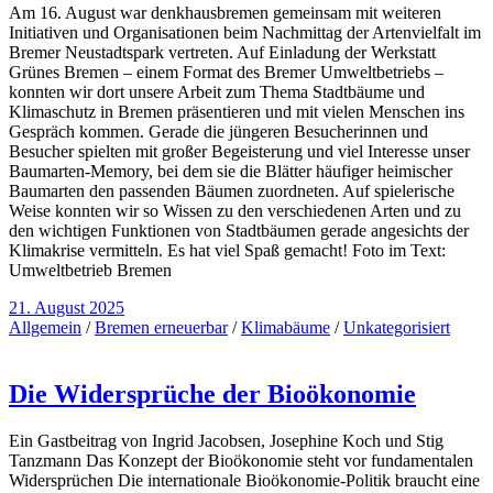
Am 16. August war denkhausbremen gemeinsam mit weiteren
Initiativen und Organisationen beim Nachmittag der Artenvielfalt im
Bremer Neustadtspark vertreten. Auf Einladung der Werkstatt
Grünes Bremen – einem Format des Bremer Umweltbetriebs –
konnten wir dort unsere Arbeit zum Thema Stadtbäume und
Klimaschutz in Bremen präsentieren und mit vielen Menschen ins
Gespräch kommen. Gerade die jüngeren Besucherinnen und
Besucher spielten mit großer Begeisterung und viel Interesse unser
Baumarten-Memory, bei dem sie die Blätter häufiger heimischer
Baumarten den passenden Bäumen zuordneten. Auf spielerische
Weise konnten wir so Wissen zu den verschiedenen Arten und zu
den wichtigen Funktionen von Stadtbäumen gerade angesichts der
Klimakrise vermitteln. Es hat viel Spaß gemacht! Foto im Text:
Umweltbetrieb Bremen
21. August 2025
Allgemein
/
Bremen erneuerbar
/
Klimabäume
/
Unkategorisiert
Die Widersprüche der Bioökonomie
Ein Gastbeitrag von Ingrid Jacobsen, Josephine Koch und Stig
Tanzmann Das Konzept der Bioökonomie steht vor fundamentalen
Widersprüchen Die internationale Bioökonomie-Politik braucht eine