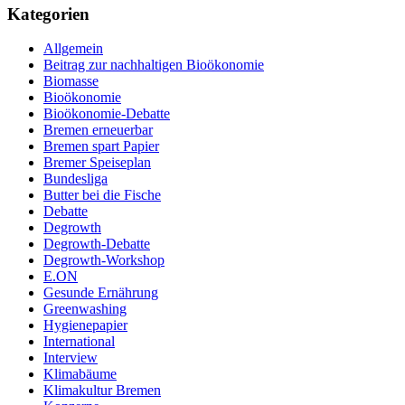
Kategorien
Allgemein
Beitrag zur nachhaltigen Bioökonomie
Biomasse
Bioökonomie
Bioökonomie-Debatte
Bremen erneuerbar
Bremen spart Papier
Bremer Speiseplan
Bundesliga
Butter bei die Fische
Debatte
Degrowth
Degrowth-Debatte
Degrowth-Workshop
E.ON
Gesunde Ernährung
Greenwashing
Hygienepapier
International
Interview
Klimabäume
Klimakultur Bremen