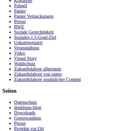
Konzerne
Palmöl
Papier
Papier Verpackungen
Presse
RWE
Soziale Gerechtigkeit
Soziales-1.5-Grad-Ziel
Unkategorisiert
Veranstaltung
Video
Visual Story
Waldschutz
Zukunftslabore allgemein
Zukunftslabore von unten
Zukunftslabore zusätzlicher Content
Seiten
Datenschutz
denkhaus-blog
Downloads
Greenwashing
Presse
Projekte vor Ort