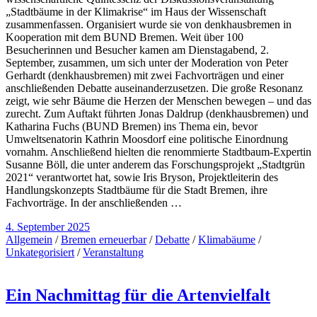
„Stadtbäume in der Klimakrise“ im Haus der Wissenschaft
zusammenfassen. Organisiert wurde sie von denkhausbremen in
Kooperation mit dem BUND Bremen. Weit über 100
Besucherinnen und Besucher kamen am Dienstagabend, 2.
September, zusammen, um sich unter der Moderation von Peter
Gerhardt (denkhausbremen) mit zwei Fachvorträgen und einer
anschließenden Debatte auseinanderzusetzen. Die große Resonanz
zeigt, wie sehr Bäume die Herzen der Menschen bewegen – und das
zurecht. Zum Auftakt führten Jonas Daldrup (denkhausbremen) und
Katharina Fuchs (BUND Bremen) ins Thema ein, bevor
Umweltsenatorin Kathrin Moosdorf eine politische Einordnung
vornahm. Anschließend hielten die renommierte Stadtbaum-Expertin
Susanne Böll, die unter anderem das Forschungsprojekt „Stadtgrün
2021“ verantwortet hat, sowie Iris Bryson, Projektleiterin des
Handlungskonzepts Stadtbäume für die Stadt Bremen, ihre
Fachvorträge. In der anschließenden …
4. September 2025
Allgemein
/
Bremen erneuerbar
/
Debatte
/
Klimabäume
/
Unkategorisiert
/
Veranstaltung
Ein Nachmittag für die Artenvielfalt