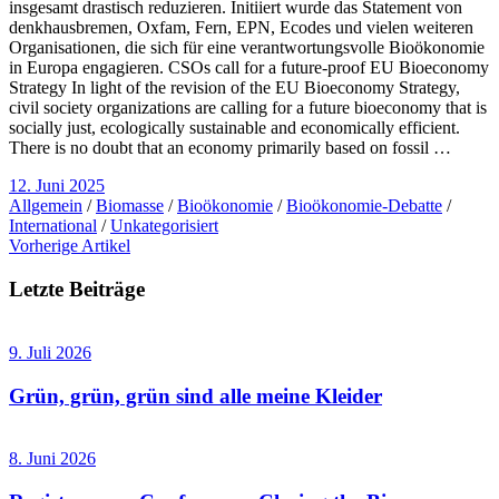
insgesamt drastisch reduzieren. Initiiert wurde das Statement von
denkhausbremen, Oxfam, Fern, EPN, Ecodes und vielen weiteren
Organisationen, die sich für eine verantwortungsvolle Bioökonomie
in Europa engagieren. CSOs call for a future-proof EU Bioeconomy
Strategy In light of the revision of the EU Bioeconomy Strategy,
civil society organizations are calling for a future bioeconomy that is
socially just, ecologically sustainable and economically efficient.
There is no doubt that an economy primarily based on fossil …
12. Juni 2025
Allgemein
/
Biomasse
/
Bioökonomie
/
Bioökonomie-Debatte
/
International
/
Unkategorisiert
Vorherige Artikel
Letzte Beiträge
9. Juli 2026
Grün, grün, grün sind alle meine Kleider
8. Juni 2026