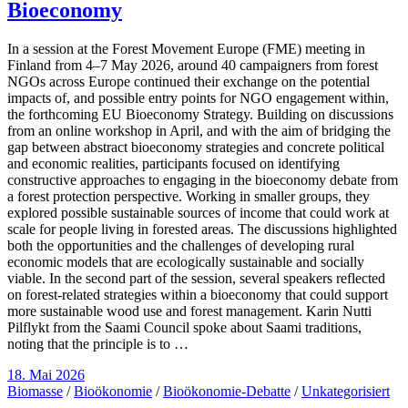
Bioeconomy
In a session at the Forest Movement Europe (FME) meeting in
Finland from 4–7 May 2026, around 40 campaigners from forest
NGOs across Europe continued their exchange on the potential
impacts of, and possible entry points for NGO engagement within,
the forthcoming EU Bioeconomy Strategy. Building on discussions
from an online workshop in April, and with the aim of bridging the
gap between abstract bioeconomy strategies and concrete political
and economic realities, participants focused on identifying
constructive approaches to engaging in the bioeconomy debate from
a forest protection perspective. Working in smaller groups, they
explored possible sustainable sources of income that could work at
scale for people living in forested areas. The discussions highlighted
both the opportunities and the challenges of developing rural
economic models that are ecologically sustainable and socially
viable. In the second part of the session, several speakers reflected
on forest-related strategies within a bioeconomy that could support
more sustainable wood use and forest management. Karin Nutti
Pilflykt from the Saami Council spoke about Saami traditions,
noting that the principle is to …
18. Mai 2026
Biomasse
/
Bioökonomie
/
Bioökonomie-Debatte
/
Unkategorisiert