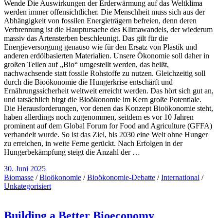
Wende Die Auswirkungen der Erderwärmung auf das Weltklima
werden immer offensichtlicher. Die Menschheit muss sich aus der
Abhängigkeit von fossilen Energieträgern befreien, denn deren
Verbrennung ist die Hauptursache des Klimawandels, der wiederum
massiv das Artensterben beschleunigt. Das gilt für die
Energieversorgung genauso wie für den Ersatz von Plastik und
anderen erdölbasierten Materialien. Unsere Ökonomie soll daher in
großen Teilen auf „Bio“ umgestellt werden, das heißt,
nachwachsende statt fossile Rohstoffe zu nutzen. Gleichzeitig soll
durch die Bioökonomie die Hungerkrise entschärft und
Ernährungssicherheit weltweit erreicht werden. Das hört sich gut an,
und tatsächlich birgt die Bioökonomie im Kern große Potentiale.
Die Herausforderungen, vor denen das Konzept Bioökonomie steht,
haben allerdings noch zugenommen, seitdem es vor 10 Jahren
prominent auf dem Global Forum for Food and Agriculture (GFFA)
verhandelt wurde. So ist das Ziel, bis 2030 eine Welt ohne Hunger
zu erreichen, in weite Ferne gerückt. Nach Erfolgen in der
Hungerbekämpfung steigt die Anzahl der …
30. Juni 2025
Biomasse
/
Bioökonomie
/
Bioökonomie-Debatte
/
International
/
Unkategorisiert
Building a Better Bioeconomy