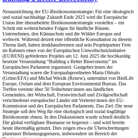
Neuausrichtung der EU-Bioökonomiestrategie: Für eine ökologisch
und sozial nachhaltige Zukunft Ende 2025 wird die Europäische
Union ihre überarbeitete Bioökonomiestrategie vorstellen – ein
Schritt mit weitreichenden Folgen für ländliche Räume,
Unternehmen, den Klimaschutz und die Wälder Europas und
weltweit. Während derzeit eine öffentliche Konsultation zu diesem
Thema läuft, haben denkhausbremen und sein Projektpartner Fern
im Rahmen eines von der Europäischen Umweltschutzinitiative
(EURENI) geförderten Projekts am 12. Juni 2025 die hochkarätig
besetzte Veranstaltung “Building a Better Bioeconomy” im
Europäischen Parlament organisiert. Gastgeber:innen der
Veranstaltung waren die Europaabgeordneten Maria Ohisalo
(Grüne/EFA) und Michal Wiezik (Renew), unterstützt von BirdLife
Europe, Oxfam und dem European Environmental Bureau. Das
Treffen vereinte über 50 Teilnehmer:innen aus ländlichen
Gemeinden, der Wirtschaft, Forstwirtschaft und Zivilgesellschaft
verschiedener europäischer Länder mit Vertreter:innen der EU-
Kommission und des Europäischen Parlaments. Das Ziel: Die neue
Strategie soll den Weg für eine ökologisch und sozial tragfähige
Bioökonomie ebnen. In den Diskussionen wurde schnell deutlich:
Die global verfügbare Biomasse ist begrenzt – und wird bereits
heute übermäßig genutzt. Dies zeigen etwa die Überschreitungen
planetarer Belastungsgrenzen, insbesondere im Bereich der