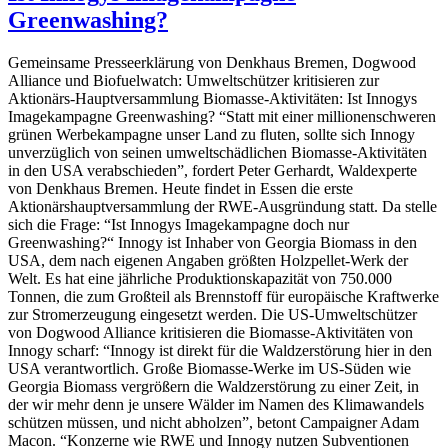
Greenwashing?
Gemeinsame Presseerklärung von Denkhaus Bremen, Dogwood
Alliance und Biofuelwatch: Umweltschützer kritisieren zur
Aktionärs-Hauptversammlung Biomasse-Aktivitäten: Ist Innogys
Imagekampagne Greenwashing? “Statt mit einer millionenschweren
grünen Werbekampagne unser Land zu fluten, sollte sich Innogy
unverzüglich von seinen umweltschädlichen Biomasse-Aktivitäten
in den USA verabschieden”, fordert Peter Gerhardt, Waldexperte
von Denkhaus Bremen. Heute findet in Essen die erste
Aktionärshauptversammlung der RWE-Ausgründung statt. Da stelle
sich die Frage: “Ist Innogys Imagekampagne doch nur
Greenwashing?“ Innogy ist Inhaber von Georgia Biomass in den
USA, dem nach eigenen Angaben größten Holzpellet-Werk der
Welt. Es hat eine jährliche Produktionskapazität von 750.000
Tonnen, die zum Großteil als Brennstoff für europäische Kraftwerke
zur Stromerzeugung eingesetzt werden. Die US-Umweltschützer
von Dogwood Alliance kritisieren die Biomasse-Aktivitäten von
Innogy scharf: “Innogy ist direkt für die Waldzerstörung hier in den
USA verantwortlich. Große Biomasse-Werke im US-Süden wie
Georgia Biomass vergrößern die Waldzerstörung zu einer Zeit, in
der wir mehr denn je unsere Wälder im Namen des Klimawandels
schützen müssen, und nicht abholzen”, betont Campaigner Adam
Macon. “Konzerne wie RWE und Innogy nutzen Subventionen