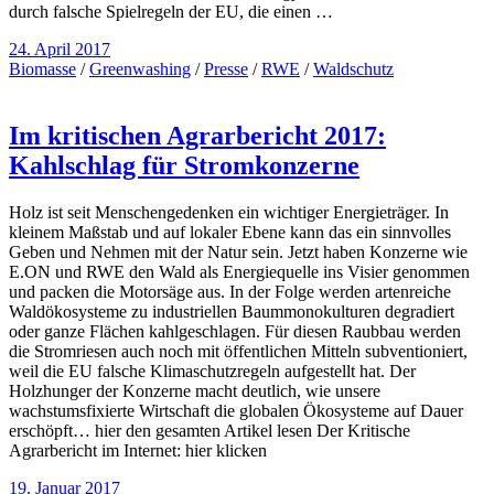
durch falsche Spielregeln der EU, die einen …
24. April 2017
Biomasse
/
Greenwashing
/
Presse
/
RWE
/
Waldschutz
Im kritischen Agrarbericht 2017:
Kahlschlag für Stromkonzerne
Holz ist seit Menschengedenken ein wichtiger Energieträger. In
kleinem Maßstab und auf lokaler Ebene kann das ein sinnvolles
Geben und Nehmen mit der Natur sein. Jetzt haben Konzerne wie
E.ON und RWE den Wald als Energiequelle ins Visier genommen
und packen die Motorsäge aus. In der Folge werden artenreiche
Waldökosysteme zu industriellen Baummonokulturen degradiert
oder ganze Flächen kahlgeschlagen. Für diesen Raubbau werden
die Stromriesen auch noch mit öffentlichen Mitteln subventioniert,
weil die EU falsche Klimaschutzregeln aufgestellt hat. Der
Holzhunger der Konzerne macht deutlich, wie unsere
wachstumsfixierte Wirtschaft die globalen Ökosysteme auf Dauer
erschöpft… hier den gesamten Artikel lesen Der Kritische
Agrarbericht im Internet: hier klicken
19. Januar 2017