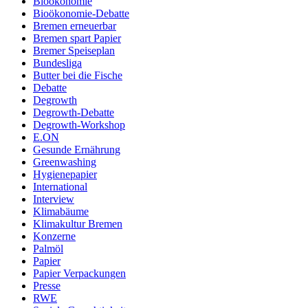
Bioökonomie
Bioökonomie-Debatte
Bremen erneuerbar
Bremen spart Papier
Bremer Speiseplan
Bundesliga
Butter bei die Fische
Debatte
Degrowth
Degrowth-Debatte
Degrowth-Workshop
E.ON
Gesunde Ernährung
Greenwashing
Hygienepapier
International
Interview
Klimabäume
Klimakultur Bremen
Konzerne
Palmöl
Papier
Papier Verpackungen
Presse
RWE