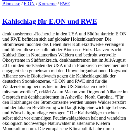
Biomasse
/
E.ON
/
Konzerne
/
RWE
Kahlschlag für E.ON und RWE
denkhausbremen-Recherche in den USA und Südfrankreich: E.ON
und RWE befinden sich auf globaler Holzeinkaufstour. Die
Stromriesen möchten das Leben ihrer Kohlekraftwerke verlängern
und füttern diese deshalb mit der Biomasse Holz. Das verursacht
Kahlschläge in Nordamerikas Wäldern und bedroht wertvolle
Ökosysteme in Südfrankreich. denkhausbremen hat im Juli/August
2015 in den Südstaaten der USA und in Frankreich recherchiert und
engagiert sich gemeinsam mit den Umweltorganisationen Dogwood
Alliance sowie Biofuelwatch gegen die Kahlschlagpolitik der
deutschen Stromkonzerne. “E.ON und RWE sind für die
Waldzerstörung bei uns hier in den US-Südstaaten direkt
mitverantwortlich”, erklärt Adam Macon von Dogwood Alliance im
Gespräch mit denkhausbremen in Asheville, North Carolina. “Für
den Holzhunger der Stromkonzerne werden unsere Wälder zerstört
und der lokalen Bevölkerung wird langfristig eine wichtige Lebens-
und Wirtschaftgrundlage entzogen.” Die Kahlschläger machten
selbst nicht vor einmaligen Feuchtwaldgebieten halt und wandelten
ökologisch hochwertige Naturwälder in artenarme Kiefern-
Monokulturen um. Die europäische Klimapolitik habe durch