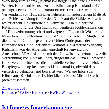
Workshop zum Thema „Biomasse-Energie: Eine neue Gefahr für
Wälder, Klima und Menschen“ am Klimacamp Rheinland 2017
beteiligt. Peter Gerhardt (denkhausbremen) erläuterte, warum die
Verwendung von Holz als Energielieferant in industriellem Maßstab
eine Fehlentwicklung ist, die den Druck auf die Wälder weltweit
weiter erhöht. Er kritisierte die Konzerne E.ON/Uniper und
RWE/Innogy für die Umrüstung von veralteten Kohlekraftwerken
auf Holzverbrennung scharf und zeigte die Folgen für Wälder und
Menschen u.a. in Nordamerika und Südfrankreich auf. Möglich ist
dies alles auf Grundlage einer verfehlten Förderpraxis der
Europäischen Union, berichtete Gerhardt. Co-Referent Wolfgang
Kuhlmann von der Arbeitsgemeinschaft Regenwald und
Artenschutz ARA diskutierte mit den Umweltaktivist*innen, wie die
Verbrennung von Holz als Energieträger für das Klima zu bewerten
ist. Er verdeutlichte, dass die industrielle Verbrennung von Holz zur
Energiegewinnung keineswegs klimaneutral ist, obwohl dies
vielfach so behauptet und bewertet wird. Weitere Infos zum
Klimacamp Rheinland 2017: hier klicken Fotos: Michael Gerhardt
(denkhausbremen)
21. August 2017
Biomasse
/
E.ON
/
Konzerne
/
RWE
/
Waldschutz
Ist Innogys Imagekampagne