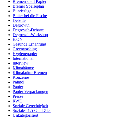
Bremen spart Papier
Bremer Speiseplan
Bundesliga
Butter bei die Fische
Debatte
Degrowth
Degrowth-Debatte
Degrowth-Workshop
E.ON
Gesunde Ernährung
Greenwashing
Hygienepapier
International
Interview
Klimabäume
Klimakultur Bremen
Konzerne
Palmöl
Papier
Papier Verpackungen
Presse
RWE
Soziale Gerechtigkeit
Soziales-1.5-Grad-Ziel
Unkategorisiert