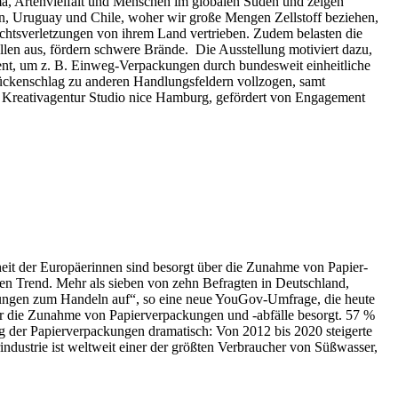
a, Artenvielfalt und Menschen im globalen Süden und zeigen
en, Uruguay und Chile, woher wir große Mengen Zellstoff beziehen,
chtsverletzungen von ihrem Land vertrieben. Zudem belasten die
n aus, fördern schwere Brände. Die Ausstellung motiviert dazu,
ent, um z. B. Einweg-Verpackungen durch bundesweit einheitliche
ückenschlag zu anderen Handlungsfeldern vollzogen, samt
 Kreativagentur Studio nice Hamburg, gefördert von Engagement
der Europäerinnen sind besorgt über die Zunahme von Papier-
n Trend. Mehr als sieben von zehn Befragten in Deutschland,
rungen zum Handeln auf“, so eine neue YouGov-Umfrage, die heute
er die Zunahme von Papierverpackungen und -abfälle besorgt. 57 %
g der Papierverpackungen dramatisch: Von 2012 bis 2020 steigerte
ndustrie ist weltweit einer der größten Verbraucher von Süßwasser,