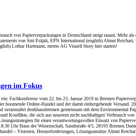
uch von Papierverpackungen in Deutschland steigt rasant. Mehr als di
tatements von Sini Eräjää, EPN International (english) Almut Reicha
lish) Lothar Hartmann, memo AG Visuell Story hier starten!
ngen im Fokus
n: Fachkonferenz vom 22. bis 23. Januar 2019 in Bremen Papierverpa
 der boomende Online-Handel und der damit einhergehende Versand. 2
und veranstaltet denkhausbremen gemeinsam mit dem Environmental Pa
und Konflikte, die sich aus unserem nicht nachhaltigen Verbrauch vo
sungsstrategien für einen verantwortungsvollen Einsatz von Papierver
 – 18.30 Uhr Haus der Wissenschaft, Sandstraße 4/5, 28195 Bremen D
handel – Visionen, Herausforderungen, Lösungsansätze Almut Reich