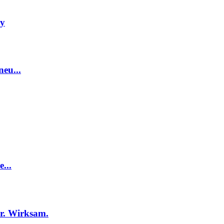
my
neu...
...
r. Wirksam.