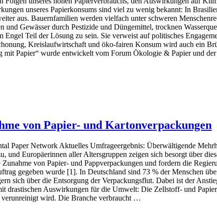
hen Folgen unseres hohen Papierverbrauchs, den Auswirkungen auf Klim
kungen unseres Papierkonsums sind viel zu wenig bekannt: In Brasili
eiter aus. Bauernfamilien werden vielfach unter schweren Menschenre
und Gewässer durch Pestizide und Düngemittel, trocknen Wasserquelle
Engel Teil der Lösung zu sein. Sie verweist auf politisches Engagem
chonung, Kreislaufwirtschaft und öko-fairen Konsum wird auch ein Br
g mit Papier“ wurde entwickelt vom Forum Ökologie & Papier und der
ahme von Papier- und Kartonverpackungen
per Network Aktuelles Umfrageergebnis: Überwältigende Mehrheit 
und Europäerinnen aller Altersgruppen zeigen sich besorgt über diese
die Zunahme von Papier- und Pappverpackungen und fordern die Regie
Auftrag gegeben wurde [1]. In Deutschland sind 73 % der Menschen üb
rn sich über die Entsorgung der Verpackungsflut. Dabei ist der Anstie
t drastischen Auswirkungen für die Umwelt: Die Zellstoff- und Papieri
 verunreinigt wird. Die Branche verbraucht …