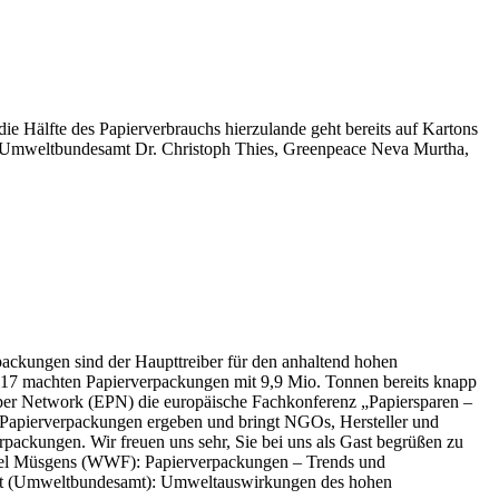
e Hälfte des Papierverbrauchs hierzulande geht bereits auf Kartons
rt, Umweltbundesamt Dr. Christoph Thies, Greenpeace Neva Murtha,
ckungen sind der Haupttreiber für den anhaltend hohen
017 machten Papierverpackungen mit 9,9 Mio. Tonnen bereits knapp
per Network (EPN) die europäische Fachkonferenz „Papiersparen –
n Papierverpackungen ergeben und bringt NGOs, Hersteller und
packungen. Wir freuen uns sehr, Sie bei uns als Gast begrüßen zu
aniel Müsgens (WWF): Papierverpackungen – Trends und
art (Umweltbundesamt): Umweltauswirkungen des hohen