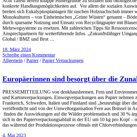
Acht Tafeln liefern knappe Hintergründe zu sozialen und ökologisc
konkrete Handlungsmöglichkeiten auf. Vor allem die sozialen Auswir
breiten sich Eukalyptusplantagen für raschen Holznachschub immer w
Monokulturen – von Einheimischen „Grüne Wüsten“ genannt – Böden 
durch sparsame Nutzung und Einsatz von Recyclingpapier mit Blauem 
Mehrwegsysteme zu ersetzen. Mit zahlreichen Tipps für Ressourcens
Ansprechpartnern für weiterführende Infos. „Zukunftsfähiger Umgan
Global / BMZ und Brot …
18. März 2024
Schreibe einen Kommentar
Allgemein
/
Papier
/
Papier Verpackungen
Europäerinnen sind besorgt über die Zun
PRESSEMITTEILUNG von denkhausbremen, Fern und Environmental Pa
und Kartonverpackungen. Einwegverpackungen aus Papier nehmen zu, 
Frankreich, Schweden, Italien und Finnland sind „beunruhigt über 
veröffentlicht und von der Umweltorganisation Fern aus Brüssel in 
finden die Auswirkungen auf die Wälder problematisch und 30 % ärge
sich in der Papierverpackungsabfall in der EU um 10 kg pro Kopf – mi
das während der Produktionsprozesse oftmals mit Chlorverbindungen
4. Mai 2023