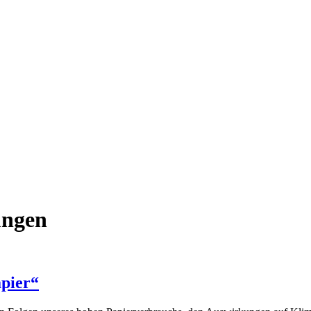
ungen
apier“