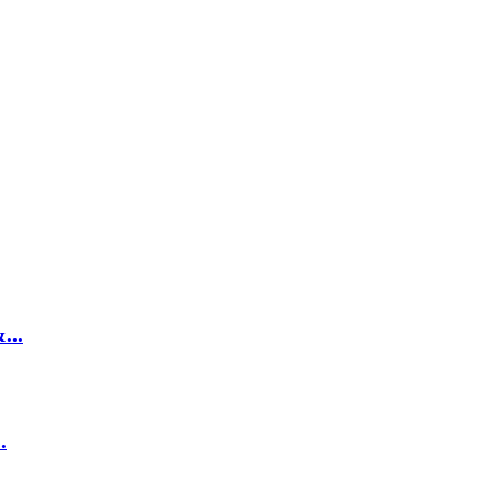
...
.