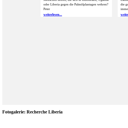
oder Liberia gegen die Palmölplantagen wehren?
die g
Peter
immer
weiterlesen...
weite
Fotogalerie: Recherche Liberia