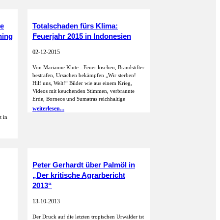
ce
Totalschaden fürs Klima:
hing
Feuerjahr 2015 in Indonesien
02-12-2015
Von Marianne Klute - Feuer löschen, Brandstifter
bestrafen, Ursachen bekämpfen „Wir sterben!
Hilf uns, Welt!“ Bilder wie aus einem Krieg,
Videos mit keuchenden Stimmen, verbrannte
Erde, Borneos und Sumatras reichhaltige
weiterlesen...
t in
Peter Gerhardt über Palmöl in
„Der kritische Agrarbericht
2013“
13-10-2013
Der Druck auf die letzten tropischen Urwälder ist