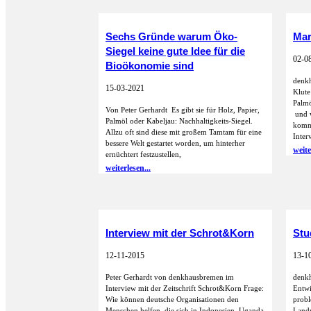
Sechs Gründe warum Öko-
Mar
Siegel keine gute Idee für die
02-0
Bioökonomie sind
denkh
15-03-2021
Klute
Palmö
Von Peter Gerhardt Es gibt sie für Holz, Papier,
und w
Palmöl oder Kabeljau: Nachhaltigkeits-Siegel.
komme
Allzu oft sind diese mit großem Tamtam für eine
Inter
bessere Welt gestartet worden, um hinterher
weite
ernüchtert festzustellen,
weiterlesen...
Interview mit der Schrot&Korn
Stu
12-11-2015
13-1
Peter Gerhardt von denkhausbremen im
denk
Interview mit der Zeitschrift Schrot&Korn Frage:
Entwi
Wie können deutsche Organisationen den
probl
Menschen helfen, die sich in Indonesien, Uganda
Landn