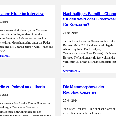
ianne Klute im Interview
Nachhaltiges Palmöl – Chan
für den Wald oder Greenwas
8-2019
für Konzerne?
ausbremen-Indosienexpertin Marianne
21-06-2019
 hat mit radio dreyeckland über die
lproduktion in Indonesien gesprochen -
Titelbild von Safrudin Mahendra, Save Our
ie dafür Menschenrechte unter die Räder
Borneo, Mai 2019: Landraub und illegale
n und die Umwelt zerstört wird: Hier das
Abholzung beim Dorf Kinipan,
view
Zentralkalimantan (Insel Borneo). Nachdem
rlesen...
Borneos Tieflandregenwald fast vollständig
vernichtet ist, dringt die Palmölindustrie jetz
die
weiterlesen...
die zu Palmöl aus Liberia
Die Metamorphose der
Raubbaukonzerne
0-2014
25-04-2014
hausbremen hat für das Forum Umwelt und
cklung in Berlin eine Studie zur
Von Peter Gerhardt - (Die englische Version
ematischen Entwicklungen bei der
dieses Beitrags findet sich hier.)
utzung in Liberia erstellt. Nachdem es für