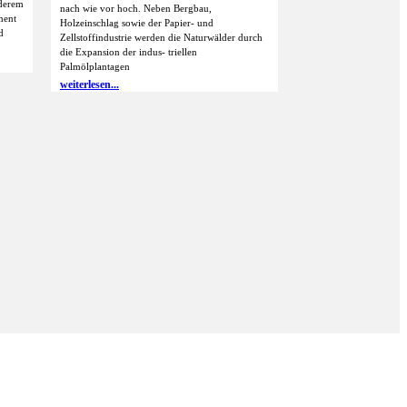
nderem
nach wie vor hoch. Neben Bergbau,
ment
Holzeinschlag sowie der Papier- und
d
Zellstoffindustrie werden die Naturwälder durch
die Expansion der indus- triellen
Palmölplantagen
weiterlesen...