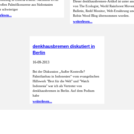
Dieser denkhausbremen-Artikel ist unter a
roßen Palmölkonzerne aus Südostasien
von The Ecologist, World Rainforest Move
 schwieriger
Bulletin, Redd Monitor, Welt-Ernährung un
rlesen...
Robin Wood Blog übernommen worden.
weiterlesen...
denkhausbremen diskutiert in
Berlin
16-09-2013
Bei der Diskussion „Außer Kontrolle?
Palmölanbau in Indonesien“ vom evangelischen
Hilfswerk "Brot für die Welt" und "Watch
Indonesia" war ich als Vertreter von
denkhausbremen in Berlin. Auf dem Podium
habe
weiterlesen...