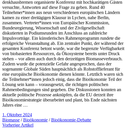
denkhausbremen organisierte Konferenz mit hochkarätigen Gästen
versuchte, Antworten auf diese Frage zu geben. Rund 40
Teilnehmer*innen aus neun verschiedenen europäischen Ländern
kamen zu einer dreitägigen Klausur in Lychen, nahe Berlin,
zusammen. Vertreter*innen von Europäischer Kommission,
Bundesregierung, Wissenschaft und der Zivilgesellschaft
diskutierten in Podiumsrunden im Anschluss an zahlreiche
Impulsvorträge. Ein künstlerisches Rahmenprogramm rundete die
erfolgreiche Veranstaltung ab. Ein zentraler Punkt, der während der
gesamten Konferenz betont wurde, war die begrenzte Verfügbarkeit
von biobasierten Ressourcen, da Ökosysteme bereits unter Druck
stehen – vor allem auch durch den derzeitigen Biomasseverbrauch.
Zudem wurde die potenzielle Gefahr angesprochen, dass der
sogenannte Globale Süden hauptsächlich als Rohstofflieferant für
eine europäische Bioökonomie dienen könnte. Letztlich waren sich
die Teilnehmer*innen jedoch einig, dass die Bioökonomie Teil der
Lösung sein kann – vorausgesetzt, die richtigen politischen
Rahmenbedingungen sind gegeben. Die Diskussionen konnten an
aktuelle politische Prozesse anknüpfen, da die EU derzeit ihre
Bioökonomiestrategie überarbeitet und plant, bis Ende nächsten
Jahres eine …
1. Oktober 2024
Biomasse
/
Bioökonomie
/
Bioökonomie-Debatte
Vorherige Artikel