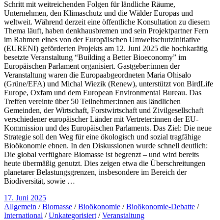
Schritt mit weitreichenden Folgen für ländliche Räume,
Unternehmen, den Klimaschutz und die Wälder Europas und
weltweit. Während derzeit eine öffentliche Konsultation zu diesem
Thema läuft, haben denkhausbremen und sein Projektpartner Fern
im Rahmen eines von der Europäischen Umweltschutzinitiative
(EURENI) geförderten Projekts am 12. Juni 2025 die hochkarätig
besetzte Veranstaltung “Building a Better Bioeconomy” im
Europäischen Parlament organisiert. Gastgeber:innen der
Veranstaltung waren die Europaabgeordneten Maria Ohisalo
(Grüne/EFA) und Michal Wiezik (Renew), unterstützt von BirdLife
Europe, Oxfam und dem European Environmental Bureau. Das
Treffen vereinte über 50 Teilnehmer:innen aus ländlichen
Gemeinden, der Wirtschaft, Forstwirtschaft und Zivilgesellschaft
verschiedener europäischer Länder mit Vertreter:innen der EU-
Kommission und des Europäischen Parlaments. Das Ziel: Die neue
Strategie soll den Weg für eine ökologisch und sozial tragfähige
Bioökonomie ebnen. In den Diskussionen wurde schnell deutlich:
Die global verfügbare Biomasse ist begrenzt – und wird bereits
heute übermäßig genutzt. Dies zeigen etwa die Überschreitungen
planetarer Belastungsgrenzen, insbesondere im Bereich der
Biodiversität, sowie …
17. Juni 2025
Allgemein
/
Biomasse
/
Bioökonomie
/
Bioökonomie-Debatte
/
International
/
Unkategorisiert
/
Veranstaltung