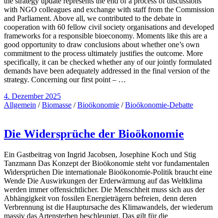
the strategy update represents the end of a process of discussions
with NGO colleagues and exchange with staff from the Commission
and Parliament. Above all, we contributed to the debate in
cooperation with 60 fellow civil society organisations and developed
frameworks for a responsible bioeconomy. Moments like this are a
good opportunity to draw conclusions about whether one’s own
commitment to the process ultimately justifies the outcome. More
specifically, it can be checked whether any of our jointly formulated
demands have been adequately addressed in the final version of the
strategy. Concerning our first point – …
4. Dezember 2025
Allgemein
/
Biomasse
/
Bioökonomie
/
Bioökonomie-Debatte
Die Widersprüche der Bioökonomie
Ein Gastbeitrag von Ingrid Jacobsen, Josephine Koch und Stig
Tanzmann Das Konzept der Bioökonomie steht vor fundamentalen
Widersprüchen Die internationale Bioökonomie-Politik braucht eine
Wende Die Auswirkungen der Erderwärmung auf das Weltklima
werden immer offensichtlicher. Die Menschheit muss sich aus der
Abhängigkeit von fossilen Energieträgern befreien, denn deren
Verbrennung ist die Hauptursache des Klimawandels, der wiederum
massiv das Artensterben beschleunigt. Das gilt für die