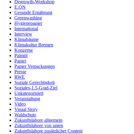
Degrowth-Workshop
E.ON
Gesunde Ernährung
Greenwashing
Hygienepapier
International
Interview
Klimabäume
Klimakultur Bremen
Konzerne
Palmöl
Papier
Papier Verpackungen
Presse
RWE
Soziale Gerechtigkeit
Soziales-1.5-Grad-Ziel
Unkategorisiert
Veranstaltung
Video
Visual Story
Waldschutz
Zukunftslabore allgemein
Zukunftslabore von unten
Zukunftslabore zusätzlicher Content