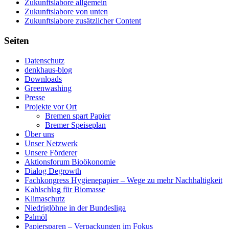
Zukunftslabore allgemein
Zukunftslabore von unten
Zukunftslabore zusätzlicher Content
Seiten
Datenschutz
denkhaus-blog
Downloads
Greenwashing
Presse
Projekte vor Ort
Bremen spart Papier
Bremer Speiseplan
Über uns
Unser Netzwerk
Unsere Förderer
Aktionsforum Bioökonomie
Dialog Degrowth
Fachkongress Hygienepapier – Wege zu mehr Nachhaltigkeit
Kahlschlag für Biomasse
Klimaschutz
Niedriglöhne in der Bundesliga
Palmöl
Papiersparen – Verpackungen im Fokus