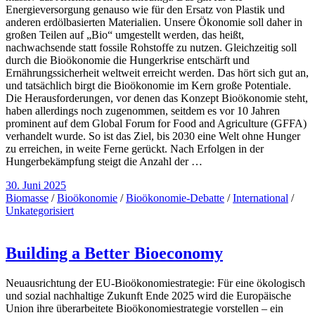
Energieversorgung genauso wie für den Ersatz von Plastik und
anderen erdölbasierten Materialien. Unsere Ökonomie soll daher in
großen Teilen auf „Bio“ umgestellt werden, das heißt,
nachwachsende statt fossile Rohstoffe zu nutzen. Gleichzeitig soll
durch die Bioökonomie die Hungerkrise entschärft und
Ernährungssicherheit weltweit erreicht werden. Das hört sich gut an,
und tatsächlich birgt die Bioökonomie im Kern große Potentiale.
Die Herausforderungen, vor denen das Konzept Bioökonomie steht,
haben allerdings noch zugenommen, seitdem es vor 10 Jahren
prominent auf dem Global Forum for Food and Agriculture (GFFA)
verhandelt wurde. So ist das Ziel, bis 2030 eine Welt ohne Hunger
zu erreichen, in weite Ferne gerückt. Nach Erfolgen in der
Hungerbekämpfung steigt die Anzahl der …
30. Juni 2025
Biomasse
/
Bioökonomie
/
Bioökonomie-Debatte
/
International
/
Unkategorisiert
Building a Better Bioeconomy
Neuausrichtung der EU-Bioökonomiestrategie: Für eine ökologisch
und sozial nachhaltige Zukunft Ende 2025 wird die Europäische
Union ihre überarbeitete Bioökonomiestrategie vorstellen – ein