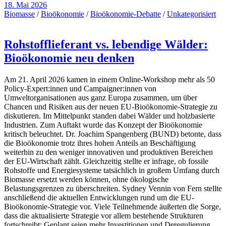
18. Mai 2026
Biomasse
/
Bioökonomie
/
Bioökonomie-Debatte
/
Unkategorisiert
Rohstofflieferant vs. lebendige Wälder:
Bioökonomie neu denken
Am 21. April 2026 kamen in einem Online-Workshop mehr als 50
Policy-Expert:innen und Campaigner:innen von
Umweltorganisationen aus ganz Europa zusammen, um über
Chancen und Risiken aus der neuen EU-Bioökonomie-Strategie zu
diskutieren. Im Mittelpunkt standen dabei Wälder und holzbasierte
Industrien. Zum Auftakt wurde das Konzept der Bioökonomie
kritisch beleuchtet. Dr. Joachim Spangenberg (BUND) betonte, dass
die Bioökonomie trotz ihres hohen Anteils an Beschäftigung
weiterhin zu den weniger innovativen und produktiven Bereichen
der EU-Wirtschaft zählt. Gleichzeitig stellte er infrage, ob fossile
Rohstoffe und Energiesysteme tatsächlich in großem Umfang durch
Biomasse ersetzt werden können, ohne ökologische
Belastungsgrenzen zu überschreiten. Sydney Vennin von Fern stellte
anschließend die aktuellen Entwicklungen rund um die EU-
Bioökonomie-Strategie vor. Viele Teilnehmende äußerten die Sorge,
dass die aktualisierte Strategie vor allem bestehende Strukturen
fortschreibt: Geplant seien mehr Investitionen und Deregulierung