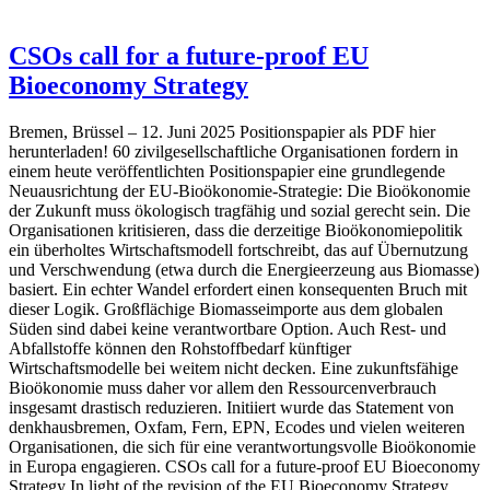
CSOs call for a future-proof EU
Bioeconomy Strategy
Bremen, Brüssel – 12. Juni 2025 Positionspapier als PDF hier
herunterladen! 60 zivilgesellschaftliche Organisationen fordern in
einem heute veröffentlichten Positionspapier eine grundlegende
Neuausrichtung der EU-Bioökonomie-Strategie: Die Bioökonomie
der Zukunft muss ökologisch tragfähig und sozial gerecht sein. Die
Organisationen kritisieren, dass die derzeitige Bioökonomiepolitik
ein überholtes Wirtschaftsmodell fortschreibt, das auf Übernutzung
und Verschwendung (etwa durch die Energieerzeung aus Biomasse)
basiert. Ein echter Wandel erfordert einen konsequenten Bruch mit
dieser Logik. Großflächige Biomasseimporte aus dem globalen
Süden sind dabei keine verantwortbare Option. Auch Rest- und
Abfallstoffe können den Rohstoffbedarf künftiger
Wirtschaftsmodelle bei weitem nicht decken. Eine zukunftsfähige
Bioökonomie muss daher vor allem den Ressourcenverbrauch
insgesamt drastisch reduzieren. Initiiert wurde das Statement von
denkhausbremen, Oxfam, Fern, EPN, Ecodes und vielen weiteren
Organisationen, die sich für eine verantwortungsvolle Bioökonomie
in Europa engagieren. CSOs call for a future-proof EU Bioeconomy
Strategy In light of the revision of the EU Bioeconomy Strategy,