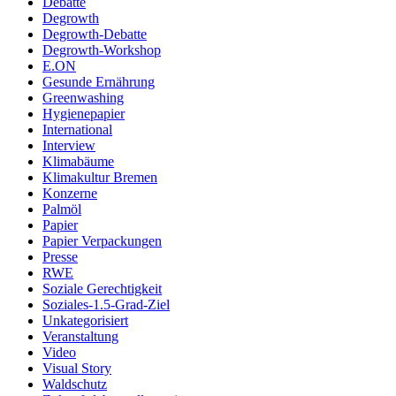
Debatte
Degrowth
Degrowth-Debatte
Degrowth-Workshop
E.ON
Gesunde Ernährung
Greenwashing
Hygienepapier
International
Interview
Klimabäume
Klimakultur Bremen
Konzerne
Palmöl
Papier
Papier Verpackungen
Presse
RWE
Soziale Gerechtigkeit
Soziales-1.5-Grad-Ziel
Unkategorisiert
Veranstaltung
Video
Visual Story
Waldschutz