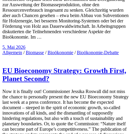
zur Ausweitung der Biomasseproduktion, ohne den
Ressourcenverbrauch insgesamt zu senken. Gleichzeitig wurden
aber auch Chancen gesehen – etwa beim Abbau von Subventionen
für Holzenergie, bei besseren Monitoring-Systemen oder bei der
Förderung von Holz aus Dauerwaldwirtschaft. In Arbeitsgruppen
diskutierten die Teilnehmenden verschiedene Aspekte der
Bioökonomie. Im …
5. Mai 2026
Allgemein
/
Biomasse
/
Bioökonomie
/
Bioökonomie-Debatte
EU Bioeconomy Strategy: Growth First,
Planet Second?
Now it is finally out! Commissioner Jessika Roswall did not miss
the chance to personally present the new EU Bioeconomy Strategy
last week at a press conference. It has become the expected
document – steeped in the spirit of economic growth, so-called
innovations of all kinds, and the dismantling of supposedly
hindering regulations, but also with a touch of sustainability and
planetary boundaries. Or, to quote the Commission: “Nature itself
can become part of Europe’s competitiveness.” The publication of