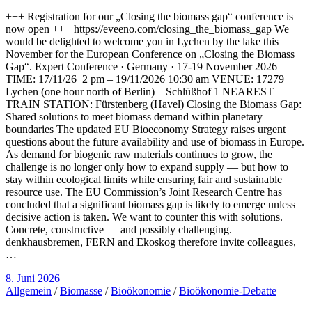
+++ Registration for our „Closing the biomass gap“ conference is
now open +++ https://eveeno.com/closing_the_biomass_gap We
would be delighted to welcome you in Lychen by the lake this
November for the European Conference on „Closing the Biomass
Gap“. Expert Conference · Germany · 17-19 November 2026
TIME: 17/11/26 2 pm – 19/11/2026 10:30 am VENUE: 17279
Lychen (one hour north of Berlin) – Schlüßhof 1 NEAREST
TRAIN STATION: Fürstenberg (Havel) Closing the Biomass Gap:
Shared solutions to meet biomass demand within planetary
boundaries The updated EU Bioeconomy Strategy raises urgent
questions about the future availability and use of biomass in Europe.
As demand for biogenic raw materials continues to grow, the
challenge is no longer only how to expand supply — but how to
stay within ecological limits while ensuring fair and sustainable
resource use. The EU Commission’s Joint Research Centre has
concluded that a significant biomass gap is likely to emerge unless
decisive action is taken. We want to counter this with solutions.
Concrete, constructive — and possibly challenging.
denkhausbremen, FERN and Ekoskog therefore invite colleagues,
…
8. Juni 2026
Allgemein
/
Biomasse
/
Bioökonomie
/
Bioökonomie-Debatte