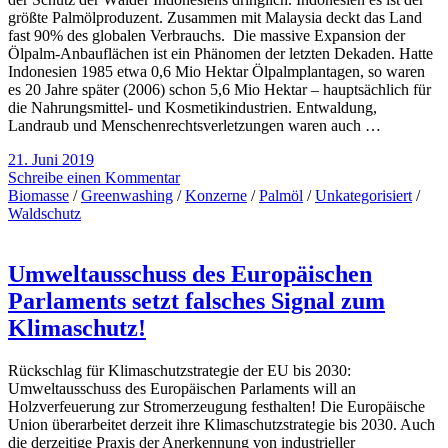
größte Palmölproduzent. Zusammen mit Malaysia deckt das Land
fast 90% des globalen Verbrauchs. Die massive Expansion der
Ölpalm-Anbauflächen ist ein Phänomen der letzten Dekaden. Hatte
Indonesien 1985 etwa 0,6 Mio Hektar Ölpalmplantagen, so waren
es 20 Jahre später (2006) schon 5,6 Mio Hektar – hauptsächlich für
die Nahrungsmittel- und Kosmetikindustrien. Entwaldung,
Landraub und Menschenrechtsverletzungen waren auch …
21. Juni 2019
Schreibe einen Kommentar
Biomasse
/
Greenwashing
/
Konzerne
/
Palmöl
/
Unkategorisiert
/
Waldschutz
Umweltausschuss des Europäischen
Parlaments setzt falsches Signal zum
Klimaschutz!
Rückschlag für Klimaschutzstrategie der EU bis 2030:
Umweltausschuss des Europäischen Parlaments will an
Holzverfeuerung zur Stromerzeugung festhalten! Die Europäische
Union überarbeitet derzeit ihre Klimaschutzstrategie bis 2030. Auch
die derzeitige Praxis der Anerkennung von industrieller