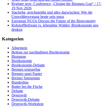
Register now: Conference „Closing the Biomass Gap“ / 17-
19 Nov 2026
Stachelig, geschmeidig und alles dazwischen: Wie die
Umweltbewegung heute sein muss
European NGOs Discuss the Future of the Bioeconomy
Rohstofflieferant vs. lebendige Wälder: Bioökonomie neu
denken
Kategorien
Allgemein
Beitrag zur nachhaltigen Bioökonomie
Biomasse
Bioökonomie
Bioökonomie-Debatte
Bremen erneuerbar
Bremen spart Papier
Bremer Speiseplan
Bundesliga
Butter bei die Fische
Debatte
Degrowth
Degrowth-Debatte
Degrowth-Workshop