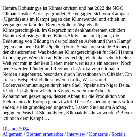
Hamira Kobusingye ist Klimaaktivistin und hat 2022 die NGO
Climate Justice Africa gegründet. Sie engagiert sich von Kampala
(Uganda) aus im Kampf gegen den Klimawandel und erhielt im
vergangenen Jahr den Bremer Solidaritätspreis für
Klimagerechtigkeit. Im Gespräch mit denkhausbremen schildert
Hamira Kobusingye ihren Klima-Aktivismus in Uganda, die
Bedeutung von Bildung in der politischen Arbeit und ihren Kampf
gegen eine neue Erdöl-Pipeline (Foto: Senatspressestelle Bremen).
denkhausbremen: Was bedeutet Klimagerechtigkeit für Sie? Hamira
Kobusingye: Wenn ich an Klimagerechtigkeit denke, sehe ich eine
Welt vor mir, in der kein Leben mehr wert ist als ein anderes. Noch
heute werden Länder und Regionen in Afrika vom Globalen
Norden ausgebeutet, besonders durch Investitionen in Ölfelder. Ein
krasses Beispiel sind die schweren Luft-, Wasser- und
Bodenverschmutzungen durch eine Shell-Pipeline im Niger-Delta.
Kinder in Ländern wie dem Kongo werden zur Arbeit in
Kobaltminen gezwungen, dessen Abbau für die Produktion von
Elektroautos in Europa genutzt wird. Diese Ausbeutung muss sofort
enden; sie ist grundlegend ungerecht. Lassen Sie uns am Anfang
beginnen. Was hat Sie motiviert, Klimaaktivistin zu werden? Bevor
ich mich dem Kampf …
10. Juni 2024
Allgemein
/
Bremen erneuerbar
/
Interview
/
Konzerne
/
Soziale