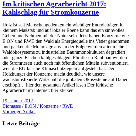
Im kritischen Agrarbericht 2017:
Kahlschlag für Stromkonzerne
Holz ist seit Menschengedenken ein wichtiger Energieträger. In
kleinem Maßstab und auf lokaler Ebene kann das ein sinnvolles
Geben und Nehmen mit der Natur sein. Jetzt haben Konzerne wie
E.ON und RWE den Wald als Energiequelle ins Visier genommen
und packen die Motorsäge aus. In der Folge werden artenreiche
Waldökosysteme zu industriellen Baummonokulturen degradiert
oder ganze Flächen kahlgeschlagen. Für diesen Raubbau werden
die Stromriesen auch noch mit öffentlichen Mitteln subventioniert,
weil die EU falsche Klimaschutzregeln aufgestellt hat. Der
Holzhunger der Konzerne macht deutlich, wie unsere
wachstumsfixierte Wirtschaft die globalen Ökosysteme auf Dauer
erschöpft… hier den gesamten Artikel lesen Der Kritische
Agrarbericht im Internet: hier klicken
19. Januar 2017
Biomasse
/
E.ON
/
Konzerne
/
RWE
Vorherige Artikel
Letzte Beiträge