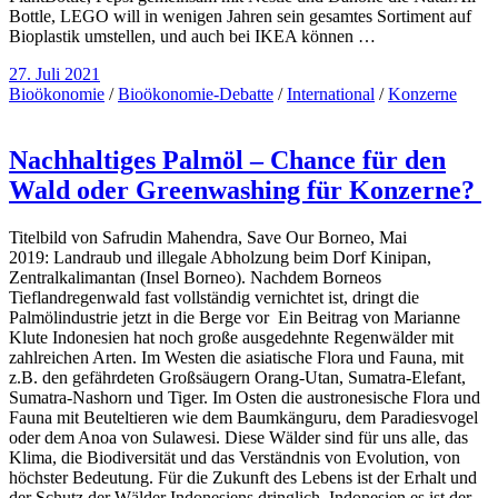
Bottle, LEGO will in wenigen Jahren sein gesamtes Sortiment auf
Bioplastik umstellen, und auch bei IKEA können …
27. Juli 2021
Bioökonomie
/
Bioökonomie-Debatte
/
International
/
Konzerne
Nachhaltiges Palmöl – Chance für den
Wald oder Greenwashing für Konzerne?
Titelbild von Safrudin Mahendra, Save Our Borneo, Mai
2019: Landraub und illegale Abholzung beim Dorf Kinipan,
Zentralkalimantan (Insel Borneo). Nachdem Borneos
Tieflandregenwald fast vollständig vernichtet ist, dringt die
Palmölindustrie jetzt in die Berge vor Ein Beitrag von Marianne
Klute Indonesien hat noch große ausgedehnte Regenwälder mit
zahlreichen Arten. Im Westen die asiatische Flora und Fauna, mit
z.B. den gefährdeten Großsäugern Orang-Utan, Sumatra-Elefant,
Sumatra-Nashorn und Tiger. Im Osten die austronesische Flora und
Fauna mit Beuteltieren wie dem Baumkänguru, dem Paradiesvogel
oder dem Anoa von Sulawesi. Diese Wälder sind für uns alle, das
Klima, die Biodiversität und das Verständnis von Evolution, von
höchster Bedeutung. Für die Zukunft des Lebens ist der Erhalt und
der Schutz der Wälder Indonesiens dringlich. Indonesien es ist der