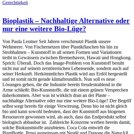
Gerechtigkeit
Bioplastik – Nachhaltige Alternative oder
nur eine weitere Bio-Lüge?
Von Paula Leutner Seit Jahren verschmutzt Plastik unsere
Weltmeere. Von Fischernetzen über Plastikflaschen bis hin zu
Strohhalmen – Kunststoff in all seinen Formen und Variationen
treibt in Gewässern zwischen Bremerhaven, Hawaii und Hongkong.
Sprich: Überall. Doch das Image-Problem von Kunststoff beruht
nicht nur auf seinem zerstörerischen Lebensende, sondern auch auf
seiner Herkunft. Herkömmliches Plastik wird aus Erdöl hergestellt
und ist somit nicht gerade klimafreundlich. Nun soll es neue
Lösungen geben, die die Industrie bereits freudestrahlend in die
Arme schließt: Bio-Kunststoffe, die mit einem grünen Versprechen
daherkommen. Aber was ist wirklich dran an der Plaste –
nachhaltige Alternative oder nur eine weitere Bio-Lüge? Der Begriff
selbst sorgt bereits für einige Verwirrung. Denn bio ist nicht gleich
bio und kann sowohl bedeuten, dass der Kunststoff aus biogenen
Ressourcen gewonnen wird, als auch, dass das Endprodukt selbst
biologisch abbaubar ist. Zahlreiche Konzerne werben bereits damit,
solche Biokunststoffe anzubieten. Coca Cola entwirft die
PlantBottle, Pepsi gemeinsam mit Nestlé und Danone die NaturAll