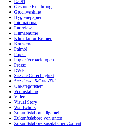
E.ON
Gesunde Ernährung
Greenwashing
Hygienepapier
International
Interview
Klimabäume
Klimakultur Bremen
Konzerne
Palmöl
Papier
Papier Verpackungen
Presse
RWE
Soziale Gerechtigkeit
Soziales-1.5-Grad-Ziel
Unkategorisiert
Veranstaltung
Video
Visual Story
Waldschutz
Zukunftslabore allgemein
Zukunftslabore von unten
Zukunftslabore zusätzlicher Content