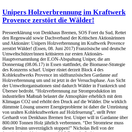
Unipers Holzverbrennung im Kraftwerk
Provence zerstört die Wälder!
Presseerklärung von Denkhaus Bremen, SOS Foret du Sud, Rettet
den Regenwald sowie Dachverband der Kritischen Aktionärinnen
und Aktionäre: Unipers Holzverbrennung im Kraftwerk Provence
zerstört Wälder! (Essen, 08. Juni 2017) Französische und deutsche
Umweltschützer/innen kritisieren zur ersten Aktionärs-
Hauptversammlung der E.ON-Abspaltung Uniper, die am
Donnerstag (08.06.17) in Essen stattfindet, die Biomasse-Strategie
des Konzerns scharf. Uniper rüstet derzeit Block 4 des
Kohlekraftwerks Provence im südfranzösischen Gardanne auf
Holzverbrennung um und ist jetzt in der Versuchsphase. Aus Sicht
der Umweltorganisationen sind dadurch Wälder in Frankreich und
Übersee bedroht. “Holzverbrennung zur Stromproduktion im
industriellen Maßstab belastet die Atmosphäre erheblich mit dem
Klimagas CO2 und erhöht den Druck auf die Wälder. Die wirklich
dümmste Lösung unserer Energieprobleme ist daher die Umrüstung
von uralten Kohlekraftwerken auf Holzfeuerung”, stellt Peter
Gerhardt von Denkhaus Bremen fest. Uniper will in Gardanne über
800.000 Tonnen Holz jährlich verbrennen. “Der Stromriese muss
diesen Irrsinn unverzüglich stoppen!” Nicholas Bell von der