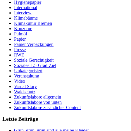
Hygienepapier
International
Interview
Klimabäume
Klimakultur Bremen
Konzerne
Palmöl
Papier
Papier Verpackungen
Presse
RWE
Soziale Gerechtigkeit
Soziales-1.5-Grad-Ziel
Unkategorisiert
Veranstaltung
Video
Visual Story
Waldschutz
Zukunftslabore allgemein
Zukunftslabore von unten
Zukunftslabore zusätzlicher Content
Letzte Beiträge
Grün, grün, grün sind alle meine Kleider