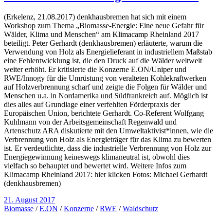
(Erkelenz, 21.08.2017) denkhausbremen hat sich mit einem
Workshop zum Thema „Biomasse-Energie: Eine neue Gefahr für
Wälder, Klima und Menschen“ am Klimacamp Rheinland 2017
beteiligt. Peter Gerhardt (denkhausbremen) erläuterte, warum die
Verwendung von Holz als Energielieferant in industriellem Maßstab
eine Fehlentwicklung ist, die den Druck auf die Wälder weltweit
weiter erhöht. Er kritisierte die Konzerne E.ON/Uniper und
RWE/Innogy für die Umrüstung von veralteten Kohlekraftwerken
auf Holzverbrennung scharf und zeigte die Folgen für Wälder und
Menschen u.a. in Nordamerika und Südfrankreich auf. Möglich ist
dies alles auf Grundlage einer verfehlten Förderpraxis der
Europäischen Union, berichtete Gerhardt. Co-Referent Wolfgang
Kuhlmann von der Arbeitsgemeinschaft Regenwald und
Artenschutz ARA diskutierte mit den Umweltaktivist*innen, wie die
Verbrennung von Holz als Energieträger für das Klima zu bewerten
ist. Er verdeutlichte, dass die industrielle Verbrennung von Holz zur
Energiegewinnung keineswegs klimaneutral ist, obwohl dies
vielfach so behauptet und bewertet wird. Weitere Infos zum
Klimacamp Rheinland 2017: hier klicken Fotos: Michael Gerhardt
(denkhausbremen)
21. August 2017
Biomasse
/
E.ON
/
Konzerne
/
RWE
/
Waldschutz