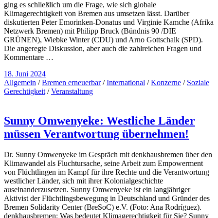
ging es schließlich um die Frage, wie sich globale
Klimagerechtigkeit von Bremen aus umsetzen lässt. Darüber
diskutierten Peter Emorinken-Donatus und Virginie Kamche (Afrika
Netzwerk Bremen) mit Philipp Bruck (Bündnis 90 /DIE
GRÜNEN), Wiebke Winter (CDU) und Arno Gottschalk (SPD).
Die angeregte Diskussion, aber auch die zahlreichen Fragen und
Kommentare …
18. Juni 2024
Allgemein
/
Bremen erneuerbar
/
International
/
Konzerne
/
Soziale
Gerechtigkeit
/
Veranstaltung
Sunny Omwenyeke: Westliche Länder
müssen Verantwortung übernehmen!
Dr. Sunny Omwenyeke im Gespräch mit denkhausbremen über den
Klimawandel als Fluchtursache, seine Arbeit zum Empowerment
von Flüchtlingen im Kampf für ihre Rechte und die Verantwortung
westlicher Länder, sich mit ihrer Kolonialgeschichte
auseinanderzusetzen. Sunny Omwenyeke ist ein langjähriger
Aktivist der Flüchtlingsbewegung in Deutschland und Gründer des
Bremen Solidarity Center (BreSoC) e.V. (Foto: Ana Rodríguez).
denkhausbremen: Was bedeutet Klimagerechtigkeit für Sie? Sunny