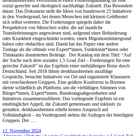
denkhausbremen veröffentlicht einen Forderungskatalog für eine
sozial gerechte und ökologisch nachhaltige Zukunft. Das Besondere
daran: Das Dokument stellt die Ideen von bundesweit 25 Initiativen
in den Vordergrund, bei denen Menschen mit kleinem Geldbeutel
sich selbst vertreten. Die Forderungen spiegeln daher die
Perspektiven von Menschen wider, die auf staatliche
Transferleistungen angewiesen sind, aufgrund einer Behinderung
oder Krankheit eingeschränkt werden, einen Migrationshintergrund
haben oder obdachlos sind. Damit hat das Papier eine andere
Tonlage als die oftmals von Expert*innen, Funktionär*innen oder
Thinktanks dominierten Beiträge. Der Katalog mit dem Titel: “Auf
der Suche nach dem sozialen 1,5 Grad Ziel – Forderungen für eine
gerechte Zukunft” ist das Ergebnis einer mehrjährigen Reise durch
Deutschland. Seit 2018 führte denkhausbremen unzählige
Gespräche, besuchte Initiativen vor Ort und organisierte Klausuren
mit verschiedenen Gruppen. Eine größere Konferenz in Bremen
diente schließlich als Plattform, um die vielfältigen Stimmen von
Bürger*innen, Expert*innen, Bundestagsabgeordneten und
Initiativen zusammenzuführen. Das vorliegende Ergebnis ist ein
eindringlicher Appell, die Zukunft gemeinsam und inklusiv zu
gestalten. denkhausbremen erhebt keinen Anspruch auf
Vollständigkeit – im Vordergrund stehen die Anliegen der beteiligten
Gruppen. Der …
12. November 2024