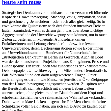
heute sein muss
Strategischer Denkraum von denkhausbremen versammelt führende
Köpfe der Umweltbewegung Stachelig, eckig, empathisch, sozial
und geschmeidig. Je nachdem – oder auch alles gleichzeitig. So in
etwa könnte die Quintessenz nach drei Stunden intensiver Debatte
lauten. Zumindest, wenn es darum geht, was überlebenswichtige
Aggregatzustände der Umweltbewegung sein könnten, um in rauen
Zeiten zu bestehen. In kollegialer Atmosphäre kamen
Praktiker:innen und Leitungsebene der bundesweit relevanten
Umweltverbände, deren Dachorganisationen sowie Expert:innen
aus Umweltbundesamt und Bundesamt für Naturschutz beim
„strategischen Denkraum” in Berlin ins Gespräch. Auch an Bord
war der denkhausbremen-Projektbeirat aus Kolleg:innen, Presse und
Bundespolitik. Ein roter Faden war zunächst das denkhausbremen-
Debattenpapier „Umweltbewegung im Miteinander: Demokratisch.
Fair. Wirksam.“ und den darin aufgeworfenen Fragen. Unter
anderem ging es darum, wie Menschen jenseits der Öko-Zielgruppe
von der Umweltbewegung angesprochen werden. Zu spüren war
die Bereitschaft, sich tatsächlich mit anderen Lebenswelten
auszutauschen, ohne gleich mit dem Blaulicht auf dem Kopf und
erhobenem Zeigefinger die seligmachende Wahrheit zu verkünden.
Dabei wurden klare Lücken ausgemacht: Für Menschen, die keine
Schubkarre voller Geld haben, um sich ein E-Auto zu kaufen oder
mal eben ihre …