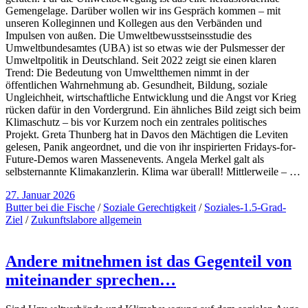
Gemengelage. Darüber wollen wir ins Gespräch kommen – mit
unseren Kolleginnen und Kollegen aus den Verbänden und
Impulsen von außen. Die Umweltbewusstseinsstudie des
Umweltbundesamtes (UBA) ist so etwas wie der Pulsmesser der
Umweltpolitik in Deutschland. Seit 2022 zeigt sie einen klaren
Trend: Die Bedeutung von Umweltthemen nimmt in der
öffentlichen Wahrnehmung ab. Gesundheit, Bildung, soziale
Ungleichheit, wirtschaftliche Entwicklung und die Angst vor Krieg
rücken dafür in den Vordergrund. Ein ähnliches Bild zeigt sich beim
Klimaschutz – bis vor Kurzem noch ein zentrales politisches
Projekt. Greta Thunberg hat in Davos den Mächtigen die Leviten
gelesen, Panik angeordnet, und die von ihr inspirierten Fridays-for-
Future-Demos waren Massenevents. Angela Merkel galt als
selbsternannte Klimakanzlerin. Klima war überall! Mittlerweile – …
27. Januar 2026
Butter bei die Fische
/
Soziale Gerechtigkeit
/
Soziales-1.5-Grad-
Ziel
/
Zukunftslabore allgemein
Andere mitnehmen ist das Gegenteil von
miteinander sprechen…