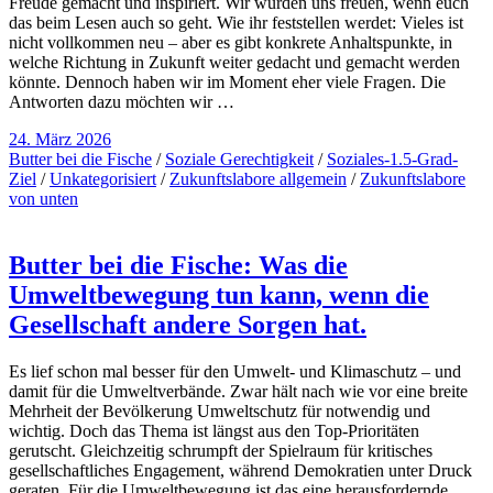
Freude gemacht und inspiriert. Wir würden uns freuen, wenn euch
das beim Lesen auch so geht. Wie ihr feststellen werdet: Vieles ist
nicht vollkommen neu – aber es gibt konkrete Anhaltspunkte, in
welche Richtung in Zukunft weiter gedacht und gemacht werden
könnte. Dennoch haben wir im Moment eher viele Fragen. Die
Antworten dazu möchten wir …
24. März 2026
Butter bei die Fische
/
Soziale Gerechtigkeit
/
Soziales-1.5-Grad-
Ziel
/
Unkategorisiert
/
Zukunftslabore allgemein
/
Zukunftslabore
von unten
Butter bei die Fische: Was die
Umweltbewegung tun kann, wenn die
Gesellschaft andere Sorgen hat.
Es lief schon mal besser für den Umwelt- und Klimaschutz – und
damit für die Umweltverbände. Zwar hält nach wie vor eine breite
Mehrheit der Bevölkerung Umweltschutz für notwendig und
wichtig. Doch das Thema ist längst aus den Top-Prioritäten
gerutscht. Gleichzeitig schrumpft der Spielraum für kritisches
gesellschaftliches Engagement, während Demokratien unter Druck
geraten. Für die Umweltbewegung ist das eine herausfordernde