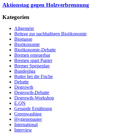
Aktionstag gegen Holzverbrennung
Kategorien
Allgemein
Beitrag zur nachhaltigen Bioökonomie
Biomasse
Bioökonomie
Bioökonomie-Debatte
Bremen erneuerbar
Bremen spart Papier
Bremer Speiseplan
Bundesliga
Butter bei die Fische
Debatte
Degrowth
Degrowth-Debatte
Degrowth-Workshop
E.ON
Gesunde Ernährung
Greenwashing
Hygienepapier
International
Interview