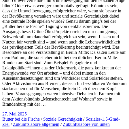
Sind Umweltverbände und Klimabewegung auf dem sozialen Auge
blind? Oder etwas weniger konfrontativ gefragt: Könnte es sein,
dass die Umweltbewegung erfolgreicher wäre, wenn sie besser in
der Bevölkerung verankert wäre und soziale Gerechtigkeit dabei
eine zentrale Rolle spielen würde? Genau darum ging’s bei der
„Butter bei die Fische“-Tagung von denkhausbremen. Die
Ausgangsthese: Grüne Öko-Projekte erreichen nur dann genug
Schwerkraft, um dauerhaft erfolgreich zu sein, wenn Lasten und
Nutzen fair verteilt sind – und wenn auch die Lebenswirklichkeit
des privilegierten Teils der Bevölkerung beeinträchtigt wird. Das
Besondere an der Veranstaltung in Berlin-Mitte: Da saßen Leute auf
dem Podium, die sonst eher nicht bei den üblichen Berlin-Mitte-
Runden am Start sind. Zum Beispiel Engagierte und
Lokalpolitiker*innen aus der Uckermark, die ganz konkret an der
Energiewende vor Ort arbeiten – und dabei mitten in den
Auseinandersetzungen rund um Windräder und Solarfelder stehen.
Oder Aktivistinnen aus Bremen, die sich für bezahlbaren Wohnraum
starkmachen und für Menschen, die kein Dach über dem Kopf
haben. Vorausgegangen waren intensive Debatten in Bremen mit
dem Aktionsbündnis „Menschenrecht auf Wohnen“ sowie in
Brandenburg mit der …
27. Mai 2025
Butter bei die Fische
/
Soziale Gerechtigkeit
/
Soziales-1.5-Grad-
Ziel
/
Zukunftslabore allgemein
/
Zukunftslabore von unten