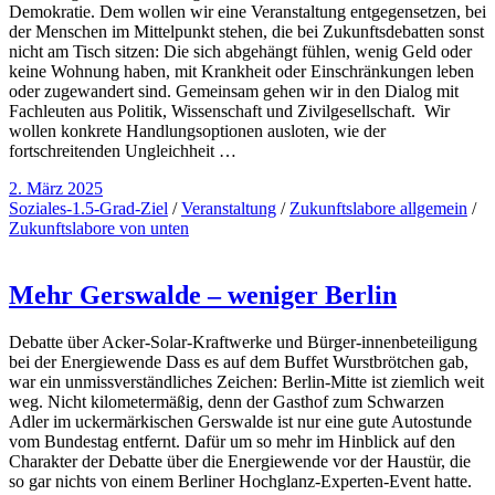
Demokratie. Dem wollen wir eine Veranstaltung entgegensetzen, bei
der Menschen im Mittelpunkt stehen, die bei Zukunftsdebatten sonst
nicht am Tisch sitzen: Die sich abgehängt fühlen, wenig Geld oder
keine Wohnung haben, mit Krankheit oder Einschränkungen leben
oder zugewandert sind. Gemeinsam gehen wir in den Dialog mit
Fachleuten aus Politik, Wissenschaft und Zivilgesellschaft. Wir
wollen konkrete Handlungsoptionen ausloten, wie der
fortschreitenden Ungleichheit …
2. März 2025
Soziales-1.5-Grad-Ziel
/
Veranstaltung
/
Zukunftslabore allgemein
/
Zukunftslabore von unten
Mehr Gerswalde – weniger Berlin
Debatte über Acker-Solar-Kraftwerke und Bürger-innenbeteiligung
bei der Energiewende Dass es auf dem Buffet Wurstbrötchen gab,
war ein unmissverständliches Zeichen: Berlin-Mitte ist ziemlich weit
weg. Nicht kilometermäßig, denn der Gasthof zum Schwarzen
Adler im uckermärkischen Gerswalde ist nur eine gute Autostunde
vom Bundestag entfernt. Dafür um so mehr im Hinblick auf den
Charakter der Debatte über die Energiewende vor der Haustür, die
so gar nichts von einem Berliner Hochglanz-Experten-Event hatte.