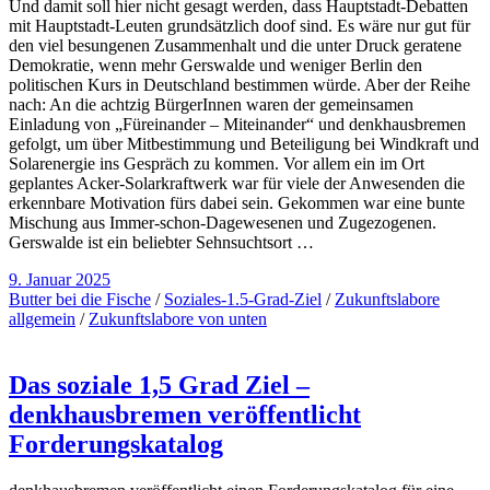
Und damit soll hier nicht gesagt werden, dass Hauptstadt-Debatten
mit Hauptstadt-Leuten grundsätzlich doof sind. Es wäre nur gut für
den viel besungenen Zusammenhalt und die unter Druck geratene
Demokratie, wenn mehr Gerswalde und weniger Berlin den
politischen Kurs in Deutschland bestimmen würde. Aber der Reihe
nach: An die achtzig BürgerInnen waren der gemeinsamen
Einladung von „Füreinander – Miteinander“ und denkhausbremen
gefolgt, um über Mitbestimmung und Beteiligung bei Windkraft und
Solarenergie ins Gespräch zu kommen. Vor allem ein im Ort
geplantes Acker-Solarkraftwerk war für viele der Anwesenden die
erkennbare Motivation fürs dabei sein. Gekommen war eine bunte
Mischung aus Immer-schon-Dagewesenen und Zugezogenen.
Gerswalde ist ein beliebter Sehnsuchtsort …
9. Januar 2025
Butter bei die Fische
/
Soziales-1.5-Grad-Ziel
/
Zukunftslabore
allgemein
/
Zukunftslabore von unten
Das soziale 1,5 Grad Ziel –
denkhausbremen veröffentlicht
Forderungskatalog