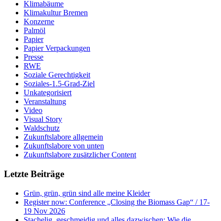
Klimabäume
Klimakultur Bremen
Konzerne
Palmöl
Papier
Papier Verpackungen
Presse
RWE
Soziale Gerechtigkeit
Soziales-1.5-Grad-Ziel
Unkategorisiert
Veranstaltung
Video
Visual Story
Waldschutz
Zukunftslabore allgemein
Zukunftslabore von unten
Zukunftslabore zusätzlicher Content
Letzte Beiträge
Grün, grün, grün sind alle meine Kleider
Register now: Conference „Closing the Biomass Gap“ / 17-
19 Nov 2026
Stachelig, geschmeidig und alles dazwischen: Wie die