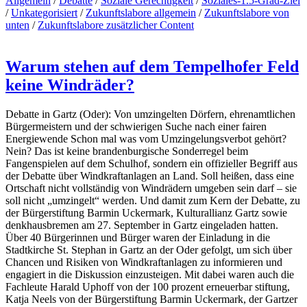
Allgemein
/
Debatte
/
Soziale Gerechtigkeit
/
Soziales-1.5-Grad-Ziel
/
Unkategorisiert
/
Zukunftslabore allgemein
/
Zukunftslabore von
unten
/
Zukunftslabore zusätzlicher Content
Warum stehen auf dem Tempelhofer Feld
keine Windräder?
Debatte in Gartz (Oder): Von umzingelten Dörfern, ehrenamtlichen
Bürgermeistern und der schwierigen Suche nach einer fairen
Energiewende Schon mal was vom Umzingelungsverbot gehört?
Nein? Das ist keine brandenburgische Sonderregel beim
Fangenspielen auf dem Schulhof, sondern ein offizieller Begriff aus
der Debatte über Windkraftanlagen an Land. Soll heißen, dass eine
Ortschaft nicht vollständig von Windrädern umgeben sein darf – sie
soll nicht „umzingelt“ werden. Und damit zum Kern der Debatte, zu
der Bürgerstiftung Barmin Uckermark, Kulturallianz Gartz sowie
denkhausbremen am 27. September in Gartz eingeladen hatten.
Über 40 Bürgerinnen und Bürger waren der Einladung in die
Stadtkirche St. Stephan in Gartz an der Oder gefolgt, um sich über
Chancen und Risiken von Windkraftanlagen zu informieren und
engagiert in die Diskussion einzusteigen. Mit dabei waren auch die
Fachleute Harald Uphoff von der 100 prozent erneuerbar stiftung,
Katja Neels von der Bürgerstiftung Barmin Uckermark, der Gartzer