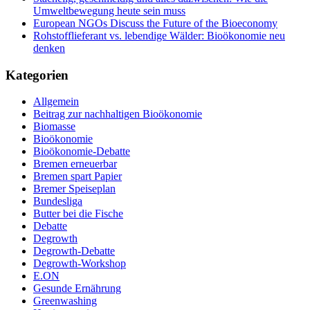
Umweltbewegung heute sein muss
European NGOs Discuss the Future of the Bioeconomy
Rohstofflieferant vs. lebendige Wälder: Bioökonomie neu
denken
Kategorien
Allgemein
Beitrag zur nachhaltigen Bioökonomie
Biomasse
Bioökonomie
Bioökonomie-Debatte
Bremen erneuerbar
Bremen spart Papier
Bremer Speiseplan
Bundesliga
Butter bei die Fische
Debatte
Degrowth
Degrowth-Debatte
Degrowth-Workshop
E.ON
Gesunde Ernährung
Greenwashing