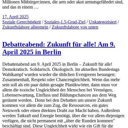
Millionen Mitbürger:innen, die arm oder akut armutsgefährdet sind,
und das in einem …
17. April 2025
Soziale Gerechtigkeit
/
Soziales-1.5-Grad-Ziel
/
Unkategorisiert
/
Zukunftslabore allgemein
/
Zukunftslabore von unten
Debatteabend: Zukunft für alle! Am 9.
April 2025 in Berlin
Debattenabend am 9. April 2025 in Berlin – Zukunft für alle!
Demokratisch. Solidarisch. Ökologisch. Im aktuellen Bundestags
Wahlkampf wurden wieder die üblichen Evergreens besungen:
Zusammenhalt, Respekt oder Chancengleichheit. Wenn das mehr
sein soll als ein paar dahin gesagte Plastikwörter, dann muss vor
allem die toxische Ungleichheit der Menschen bei Vermögen,
Lebenserwartung, Einfluss und Bildungschancen aus dem Weg
geräumt werden. Denn bei den Debatten um unsere Zukunft
kommen vor allem die zum Zug, die Ressourcen, ein gutes
Netzwerk oder einen direkten Draht zur Macht haben. Außerdem
werden Tatkraft und Energie benötigt, über die vor allem diejenigen
verfügen, die nicht permanent mit „über die Runden kommen”
beschäftigt sind. Diese Ungleichheit wirkt wie ein Gift für die