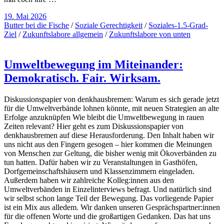
19. Mai 2026
Butter bei die Fische
/
Soziale Gerechtigkeit
/
Soziales-1.5-Grad-
Ziel
/
Zukunftslabore allgemein
/
Zukunftslabore von unten
Umweltbewegung im Miteinander:
Demokratisch. Fair. Wirksam.
Diskussionspapier von denkhausbremen: Warum es sich gerade jetzt
für die Umweltverbände lohnen könnte, mit neuen Strategien an alte
Erfolge anzuknüpfen Wie bleibt die Umweltbewegung in rauen
Zeiten relevant? Hier geht es zum Diskussionspapier von
denkhausbremen auf diese Herausforderung. Den Inhalt haben wir
uns nicht aus den Fingern gesogen – hier kommen die Meinungen
von Menschen zur Geltung, die bisher wenig mit Ökoverbänden zu
tun hatten. Dafür haben wir zu Veranstaltungen in Gasthöfen,
Dorfgemeinschaftshäusern und Klassenzimmern eingeladen.
Außerdem haben wir zahlreiche Kolleg:innen aus den
Umweltverbänden in Einzelinterviews befragt. Und natürlich sind
wir selbst schon lange Teil der Bewegung. Das vorliegende Papier
ist ein Mix aus alledem. Wir danken unseren Gesprächspartner:innen
für die offenen Worte und die großartigen Gedanken. Das hat uns