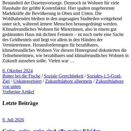
Bestandteil der Daseinsvorsorge. Dennoch ist Wohnen für viele
Haushalte der größte Kostenfaktor. Hier spalten ungebremste
Marktkräfte die Bevölkerung in Oben und Unten. Die
Wohlhabenden bleiben in den angesagten Stadtteilen weitgehend
unter sich, während ärmere Menschen herausgedrängt werden.
Klimafreundliches Wohnen für Mieterinnen, also in einem gut
gedämmten Haus mit dichten Fenstern – ist noch mehr eine Sache
des Geldbeutels und liegt vor allem in den Händen der
Vermieterinnen. Herausforderungen für bezahlbares,
klimafreundliches Wohnen Vor diesem Hintergrund diskutierten die
Teilnehmerinnen, wie bezahlbares und klimafreundliches Wohnen in
Zukunft aussehen sollte. Vielen war …
8. Oktober 2024
Butter bei die Fische
/
Soziale Gerechtigkeit
/
Soziales-1.5-Grad-
Ziel
/
Unkategorisiert
/
Zukunftslabore allgemein
/
Zukunftslabore
von unten
Vorherige Artikel
Letzte Beiträge
9. Juli 2026