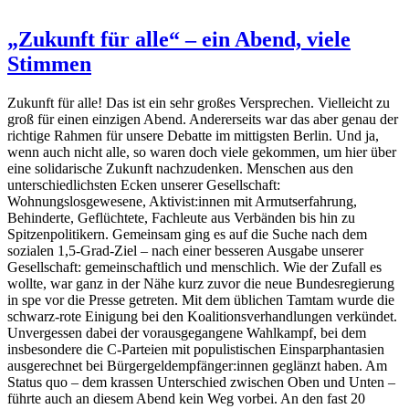
„Zukunft für alle“ – ein Abend, viele
Stimmen
Zukunft für alle! Das ist ein sehr großes Versprechen. Vielleicht zu
groß für einen einzigen Abend. Andererseits war das aber genau der
richtige Rahmen für unsere Debatte im mittigsten Berlin. Und ja,
wenn auch nicht alle, so waren doch viele gekommen, um hier über
eine solidarische Zukunft nachzudenken. Menschen aus den
unterschiedlichsten Ecken unserer Gesellschaft:
Wohnungslosgewesene, Aktivist:innen mit Armutserfahrung,
Behinderte, Geflüchtete, Fachleute aus Verbänden bis hin zu
Spitzenpolitikern. Gemeinsam ging es auf die Suche nach dem
sozialen 1,5-Grad-Ziel – nach einer besseren Ausgabe unserer
Gesellschaft: gemeinschaftlich und menschlich. Wie der Zufall es
wollte, war ganz in der Nähe kurz zuvor die neue Bundesregierung
in spe vor die Presse getreten. Mit dem üblichen Tamtam wurde die
schwarz-rote Einigung bei den Koalitionsverhandlungen verkündet.
Unvergessen dabei der vorausgegangene Wahlkampf, bei dem
insbesondere die C-Parteien mit populistischen Einsparphantasien
ausgerechnet bei Bürgergeldempfänger:innen geglänzt haben. Am
Status quo – dem krassen Unterschied zwischen Oben und Unten –
führte auch an diesem Abend kein Weg vorbei. An den fast 20