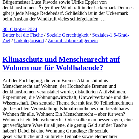
Bürgermeister Luca Piwoda sowie Ulrike Eppler von
denkhausbremen. Ärger über Windkraft in der Uckermark Denn es
gibt ja jede Menge Redebedarf. Schließlich ist in der Uckermark
beim Ausbau der Windkraft vieles schiefgelaufen. …
30. Oktober 2024
Butter bei die Fische
/
Soziale Gerechtigkeit
/
Soziales-1.5-Grad-
Ziel
/
Unkategorisiert
/
Zukunftslabore allgemein
Klimaschutz und Menschenrecht auf
Wohnen nur für Wohlhabende?
Auf der Fachtagung, die vom Bremer Aktionsbündnis
Menschenrecht auf Wohnen, der Hochschule Bremen und
denkhausbremen veranstaltet wurde, diskutierten Aktivistinnen,
Expertinnen, die Wohnungswirtschaft, Umweltverbände und die
Wissenschaft. Das zentrale Thema der mit fast 50 Teilnehmerinnen
gut besuchten Veranstaltung: Klimafreundliches und bezahlbares
Wohnen für alle. Wohnen: Ein Menschenrecht – aber für wen?
Wohnen ist ein Menschenrecht. Oder sollte man besser sagen, eine
gut verfügbare Ware für all jene, die genug Geld auf der Tasche
haben? Dabei ist eine Wohnung Grundlage für soziale,
gesellschaftliche und kulturelle Teilhabe sowie elementarer