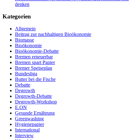
denken
Kategorien
Allgemein
Beitrag zur nachhaltigen Bioökonomie
Biomasse
Bioökonomie
Bioökonomie-Debatte
Bremen erneuerbar
Bremen spart Papier
Bremer Speiseplan
Bundesliga
Butter bei die Fische
Debatte
Degrowth
Degrowth-Debatte
Degrowth-Workshop
E.ON
Gesunde Ernährung
Greenwashing
Hygienepapier
International
Interview