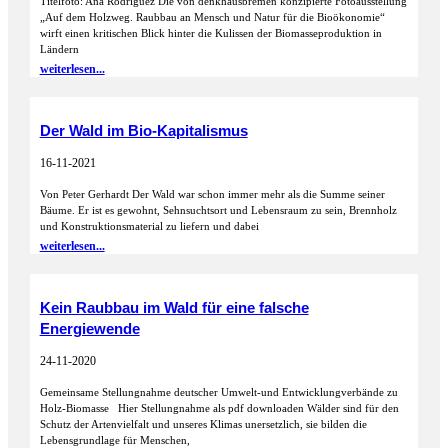
Titelfoto: Ana Rodríguez Die von denkhausbremen konzipierte Fotoausstellung
„Auf dem Holzweg. Raubbau an Mensch und Natur für die Bioökonomie“
wirft einen kritischen Blick hinter die Kulissen der Biomasseproduktion in
Ländern
weiterlesen...
Der Wald im Bio-Kapitalismus
16-11-2021
Von Peter Gerhardt Der Wald war schon immer mehr als die Summe seiner
Bäume. Er ist es gewohnt, Sehnsuchtsort und Lebensraum zu sein, Brennholz
und Konstruktionsmaterial zu liefern und dabei
weiterlesen...
Kein Raubbau im Wald für eine falsche
Energiewende
24-11-2020
Gemeinsame Stellungnahme deutscher Umwelt-und Entwicklungverbände zu
Holz-Biomasse Hier Stellungnahme als pdf downloaden Wälder sind für den
Schutz der Artenvielfalt und unseres Klimas unersetzlich, sie bilden die
Lebensgrundlage für Menschen,