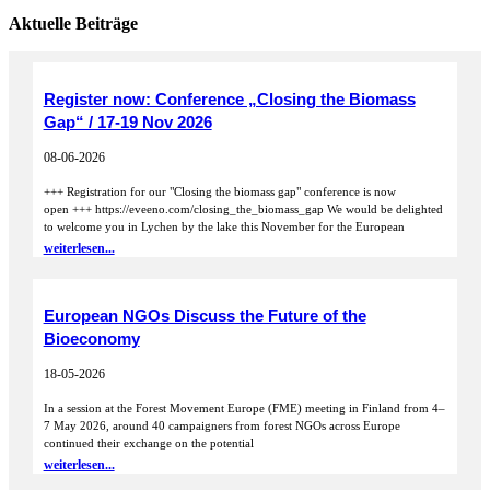
Aktuelle Beiträge
Register now: Conference „Closing the Biomass
Gap“ / 17-19 Nov 2026
08-06-2026
+++ Registration for our "Closing the biomass gap" conference is now
open +++ https://eveeno.com/closing_the_biomass_gap We would be delighted
to welcome you in Lychen by the lake this November for the European
weiterlesen...
European NGOs Discuss the Future of the
Bioeconomy
18-05-2026
In a session at the Forest Movement Europe (FME) meeting in Finland from 4–
7 May 2026, around 40 campaigners from forest NGOs across Europe
continued their exchange on the potential
weiterlesen...