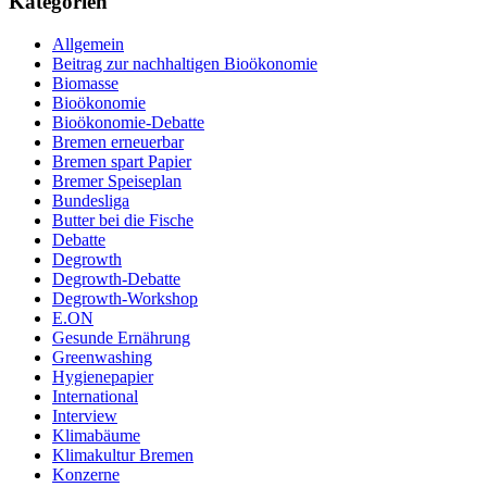
Kategorien
Allgemein
Beitrag zur nachhaltigen Bioökonomie
Biomasse
Bioökonomie
Bioökonomie-Debatte
Bremen erneuerbar
Bremen spart Papier
Bremer Speiseplan
Bundesliga
Butter bei die Fische
Debatte
Degrowth
Degrowth-Debatte
Degrowth-Workshop
E.ON
Gesunde Ernährung
Greenwashing
Hygienepapier
International
Interview
Klimabäume
Klimakultur Bremen
Konzerne