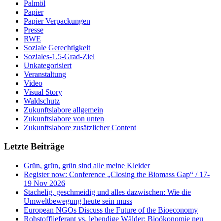
Palmöl
Papier
Papier Verpackungen
Presse
RWE
Soziale Gerechtigkeit
Soziales-1.5-Grad-Ziel
Unkategorisiert
Veranstaltung
Video
Visual Story
Waldschutz
Zukunftslabore allgemein
Zukunftslabore von unten
Zukunftslabore zusätzlicher Content
Letzte Beiträge
Grün, grün, grün sind alle meine Kleider
Register now: Conference „Closing the Biomass Gap“ / 17-
19 Nov 2026
Stachelig, geschmeidig und alles dazwischen: Wie die
Umweltbewegung heute sein muss
European NGOs Discuss the Future of the Bioeconomy
Rohstofflieferant vs. lebendige Wälder: Bioökonomie neu