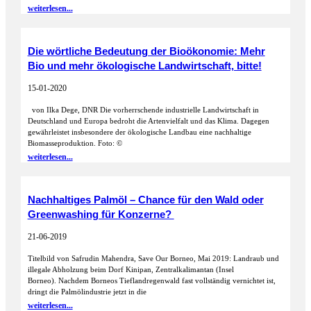
weiterlesen...
Die wörtliche Bedeutung der Bioökonomie: Mehr
Bio und mehr ökologische Landwirtschaft, bitte!
15-01-2020
von Ilka Dege, DNR Die vorherrschende industrielle Landwirtschaft in
Deutschland und Europa bedroht die Artenvielfalt und das Klima. Dagegen
gewährleistet insbesondere der ökologische Landbau eine nachhaltige
Biomasseproduktion. Foto: ©
weiterlesen...
Nachhaltiges Palmöl – Chance für den Wald oder
Greenwashing für Konzerne?
21-06-2019
Titelbild von Safrudin Mahendra, Save Our Borneo, Mai 2019: Landraub und
illegale Abholzung beim Dorf Kinipan, Zentralkalimantan (Insel
Borneo). Nachdem Borneos Tieflandregenwald fast vollständig vernichtet ist,
dringt die Palmölindustrie jetzt in die
weiterlesen...