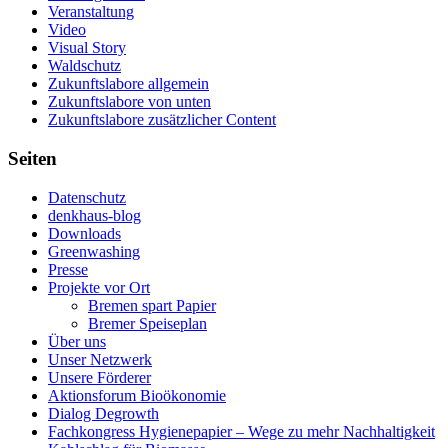
Veranstaltung
Video
Visual Story
Waldschutz
Zukunftslabore allgemein
Zukunftslabore von unten
Zukunftslabore zusätzlicher Content
Seiten
Datenschutz
denkhaus-blog
Downloads
Greenwashing
Presse
Projekte vor Ort
Bremen spart Papier
Bremer Speiseplan
Über uns
Unser Netzwerk
Unsere Förderer
Aktionsforum Bioökonomie
Dialog Degrowth
Fachkongress Hygienepapier – Wege zu mehr Nachhaltigkeit