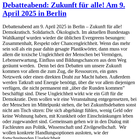
Debatteabend: Zukunft für alle! Am 9.
April 2025 in Berlin
Debattenabend am 9. April 2025 in Berlin – Zukunft für alle!
Demokratisch. Solidarisch. Ökologisch. Im aktuellen Bundestags
Wahlkampf wurden wieder die üblichen Evergreens besungen:
Zusammenhalt, Respekt oder Chancengleichheit. Wenn das mehr
sein soll als ein paar dahin gesagte Plastikwörter, dann muss vor
allem die toxische Ungleichheit der Menschen bei Vermögen,
Lebenserwartung, Einfluss und Bildungschancen aus dem Weg
geräumt werden. Denn bei den Debatten um unsere Zukunft
kommen vor allem die zum Zug, die Ressourcen, ein gutes
Netzwerk oder einen direkten Draht zur Macht haben. Außerdem
werden Tatkraft und Energie benötigt, über die vor allem diejenigen
verfügen, die nicht permanent mit „über die Runden kommen”
beschäftigt sind. Diese Ungleichheit wirkt wie ein Gift für die
Demokratie. Dem wollen wir eine Veranstaltung entgegensetzen, bei
der Menschen im Mittelpunkt stehen, die bei Zukunftsdebatten sonst
nicht am Tisch sitzen: Die sich abgehängt fühlen, wenig Geld oder
keine Wohnung haben, mit Krankheit oder Einschränkungen leben
oder zugewandert sind. Gemeinsam gehen wir in den Dialog mit
Fachleuten aus Politik, Wissenschaft und Zivilgesellschaft. Wir
wollen konkrete Handlungsoptionen ausloten, wie der
fortschreitenden Ungleichheit …