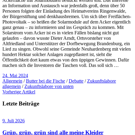
Ackerfläche mit Solarmodulen bestückt werden soll. Das Interesse
an Information und Austausch war jedenfalls groß, denn über 50
Personen folgten der Einladung des Heimatvereins Ringenwalde,
der Bürgerstiftung und denkhausbremen. Um sich über Freiflächen-
Photovoltaik – so heißen die Solarmodule auf dem Acker eigentlich
ganz genau – zu informieren und ins Gespräch zu kommen. Mit
Solarstrom vom Acker ist es in vielen Fällen bislang nicht gut
gelaufen – davon wusste Dieter Arndt, Ortsvorsteher von
Altfriedland und Unterstützer der Dorfbewegung Brandenburg, ein
Lied zu singen. Obwohl seine Gemeinde Neuhardenberg mit vielen
hundert Hektar solcher Anlagen zugepflastert ist, sieht die
Öffentlichkeit dort kaum etwas von den üppigen Gewinnen. Dafür
machen sich die Investoren die Taschen voll. Das soll sich …
24. Mai 2024
Allgemein
/
Butter bei die Fische
/
Debatte
/
Zukunftslabore
allgemein
/
Zukunftslabore von unten
Vorherige Artikel
Letzte Beiträge
9. Juli 2026
Grün, grün, grün sind alle meine Kleider