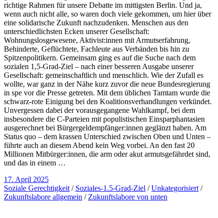
richtige Rahmen für unsere Debatte im mittigsten Berlin. Und ja,
wenn auch nicht alle, so waren doch viele gekommen, um hier über
eine solidarische Zukunft nachzudenken. Menschen aus den
unterschiedlichsten Ecken unserer Gesellschaft:
Wohnungslosgewesene, Aktivist:innen mit Armutserfahrung,
Behinderte, Geflüchtete, Fachleute aus Verbänden bis hin zu
Spitzenpolitikern. Gemeinsam ging es auf die Suche nach dem
sozialen 1,5-Grad-Ziel – nach einer besseren Ausgabe unserer
Gesellschaft: gemeinschaftlich und menschlich. Wie der Zufall es
wollte, war ganz in der Nähe kurz zuvor die neue Bundesregierung
in spe vor die Presse getreten. Mit dem üblichen Tamtam wurde die
schwarz-rote Einigung bei den Koalitionsverhandlungen verkündet.
Unvergessen dabei der vorausgegangene Wahlkampf, bei dem
insbesondere die C-Parteien mit populistischen Einsparphantasien
ausgerechnet bei Bürgergeldempfänger:innen geglänzt haben. Am
Status quo – dem krassen Unterschied zwischen Oben und Unten –
führte auch an diesem Abend kein Weg vorbei. An den fast 20
Millionen Mitbürger:innen, die arm oder akut armutsgefährdet sind,
und das in einem …
17. April 2025
Soziale Gerechtigkeit
/
Soziales-1.5-Grad-Ziel
/
Unkategorisiert
/
Zukunftslabore allgemein
/
Zukunftslabore von unten