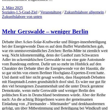
2. März 2025
Soziales-1.5-Grad-Ziel
/
Veranstaltung
/
Zukunftslabore allgemein
/
Zukunftslabore von unten
Mehr Gerswalde – weniger Berlin
Debatte über Acker-Solar-Kraftwerke und Bürger-innenbeteiligung
bei der Energiewende Dass es auf dem Buffet Wurstbrötchen gab,
war ein unmissverständliches Zeichen: Berlin-Mitte ist ziemlich weit
weg. Nicht kilometermäßig, denn der Gasthof zum Schwarzen
Adler im uckermärkischen Gerswalde ist nur eine gute Autostunde
vom Bundestag entfernt. Dafür um so mehr im Hinblick auf den
Charakter der Debatte über die Energiewende vor der Haustür, die
so gar nichts von einem Berliner Hochglanz-Experten-Event hatte.
Und damit soll hier nicht gesagt werden, dass Hauptstadt-Debatten
mit Hauptstadt-Leuten grundsätzlich doof sind. Es wäre nur gut für
den viel besungenen Zusammenhalt und die unter Druck geratene
Demokratie, wenn mehr Gerswalde und weniger Berlin den
politischen Kurs in Deutschland bestimmen würde. Aber der Reihe
nach: An die achtzig BürgerInnen waren der gemeinsamen
Einladung von „Füreinander – Miteinander“ und denkhausbremen
gefolgt, um über Mitbestimmung und Beteiligung bei Windkraft und