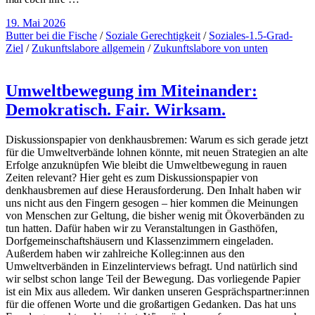
19. Mai 2026
Butter bei die Fische
/
Soziale Gerechtigkeit
/
Soziales-1.5-Grad-
Ziel
/
Zukunftslabore allgemein
/
Zukunftslabore von unten
Umweltbewegung im Miteinander:
Demokratisch. Fair. Wirksam.
Diskussionspapier von denkhausbremen: Warum es sich gerade jetzt
für die Umweltverbände lohnen könnte, mit neuen Strategien an alte
Erfolge anzuknüpfen Wie bleibt die Umweltbewegung in rauen
Zeiten relevant? Hier geht es zum Diskussionspapier von
denkhausbremen auf diese Herausforderung. Den Inhalt haben wir
uns nicht aus den Fingern gesogen – hier kommen die Meinungen
von Menschen zur Geltung, die bisher wenig mit Ökoverbänden zu
tun hatten. Dafür haben wir zu Veranstaltungen in Gasthöfen,
Dorfgemeinschaftshäusern und Klassenzimmern eingeladen.
Außerdem haben wir zahlreiche Kolleg:innen aus den
Umweltverbänden in Einzelinterviews befragt. Und natürlich sind
wir selbst schon lange Teil der Bewegung. Das vorliegende Papier
ist ein Mix aus alledem. Wir danken unseren Gesprächspartner:innen
für die offenen Worte und die großartigen Gedanken. Das hat uns