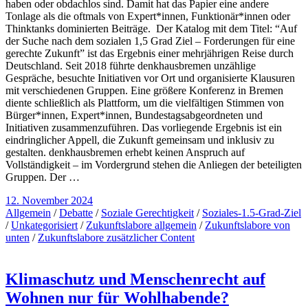
haben oder obdachlos sind. Damit hat das Papier eine andere
Tonlage als die oftmals von Expert*innen, Funktionär*innen oder
Thinktanks dominierten Beiträge. Der Katalog mit dem Titel: “Auf
der Suche nach dem sozialen 1,5 Grad Ziel – Forderungen für eine
gerechte Zukunft” ist das Ergebnis einer mehrjährigen Reise durch
Deutschland. Seit 2018 führte denkhausbremen unzählige
Gespräche, besuchte Initiativen vor Ort und organisierte Klausuren
mit verschiedenen Gruppen. Eine größere Konferenz in Bremen
diente schließlich als Plattform, um die vielfältigen Stimmen von
Bürger*innen, Expert*innen, Bundestagsabgeordneten und
Initiativen zusammenzuführen. Das vorliegende Ergebnis ist ein
eindringlicher Appell, die Zukunft gemeinsam und inklusiv zu
gestalten. denkhausbremen erhebt keinen Anspruch auf
Vollständigkeit – im Vordergrund stehen die Anliegen der beteiligten
Gruppen. Der …
12. November 2024
Allgemein
/
Debatte
/
Soziale Gerechtigkeit
/
Soziales-1.5-Grad-Ziel
/
Unkategorisiert
/
Zukunftslabore allgemein
/
Zukunftslabore von
unten
/
Zukunftslabore zusätzlicher Content
Klimaschutz und Menschenrecht auf
Wohnen nur für Wohlhabende?