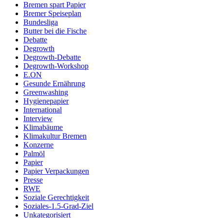
Bremen spart Papier
Bremer Speiseplan
Bundesliga
Butter bei die Fische
Debatte
Degrowth
Degrowth-Debatte
Degrowth-Workshop
E.ON
Gesunde Ernährung
Greenwashing
Hygienepapier
International
Interview
Klimabäume
Klimakultur Bremen
Konzerne
Palmöl
Papier
Papier Verpackungen
Presse
RWE
Soziale Gerechtigkeit
Soziales-1.5-Grad-Ziel
Unkategorisiert