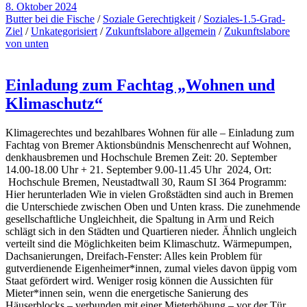
8. Oktober 2024
Butter bei die Fische
/
Soziale Gerechtigkeit
/
Soziales-1.5-Grad-
Ziel
/
Unkategorisiert
/
Zukunftslabore allgemein
/
Zukunftslabore
von unten
Einladung zum Fachtag „Wohnen und
Klimaschutz“
Klimagerechtes und bezahlbares Wohnen für alle – Einladung zum
Fachtag von Bremer Aktionsbündnis Menschenrecht auf Wohnen,
denkhausbremen und Hochschule Bremen Zeit: 20. September
14.00-18.00 Uhr + 21. September 9.00-11.45 Uhr 2024, Ort:
Hochschule Bremen, Neustadtwall 30, Raum SI 364 Programm:
Hier herunterladen Wie in vielen Großstädten sind auch in Bremen
die Unterschiede zwischen Oben und Unten krass. Die zunehmende
gesellschaftliche Ungleichheit, die Spaltung in Arm und Reich
schlägt sich in den Städten und Quartieren nieder. Ähnlich ungleich
verteilt sind die Möglichkeiten beim Klimaschutz. Wärmepumpen,
Dachsanierungen, Dreifach-Fenster: Alles kein Problem für
gutverdienende Eigenheimer*innen, zumal vieles davon üppig vom
Staat gefördert wird. Weniger rosig können die Aussichten für
Mieter*innen sein, wenn die energetische Sanierung des
Häuserblocks – verbunden mit einer Mieterhöhung – vor der Tür