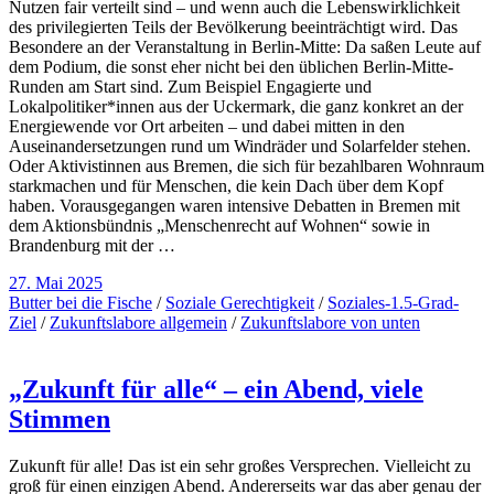
Nutzen fair verteilt sind – und wenn auch die Lebenswirklichkeit
des privilegierten Teils der Bevölkerung beeinträchtigt wird. Das
Besondere an der Veranstaltung in Berlin-Mitte: Da saßen Leute auf
dem Podium, die sonst eher nicht bei den üblichen Berlin-Mitte-
Runden am Start sind. Zum Beispiel Engagierte und
Lokalpolitiker*innen aus der Uckermark, die ganz konkret an der
Energiewende vor Ort arbeiten – und dabei mitten in den
Auseinandersetzungen rund um Windräder und Solarfelder stehen.
Oder Aktivistinnen aus Bremen, die sich für bezahlbaren Wohnraum
starkmachen und für Menschen, die kein Dach über dem Kopf
haben. Vorausgegangen waren intensive Debatten in Bremen mit
dem Aktionsbündnis „Menschenrecht auf Wohnen“ sowie in
Brandenburg mit der …
27. Mai 2025
Butter bei die Fische
/
Soziale Gerechtigkeit
/
Soziales-1.5-Grad-
Ziel
/
Zukunftslabore allgemein
/
Zukunftslabore von unten
„Zukunft für alle“ – ein Abend, viele
Stimmen
Zukunft für alle! Das ist ein sehr großes Versprechen. Vielleicht zu
groß für einen einzigen Abend. Andererseits war das aber genau der