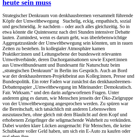
heute sein muss
Strategischer Denkraum von denkhausbremen versammelt führende
Köpfe der Umweltbewegung Stachelig, eckig, empathisch, sozial
und geschmeidig. Je nachdem – oder auch alles gleichzeitig. So in
etwa könnte die Quintessenz nach drei Stunden intensiver Debatte
lauten. Zumindest, wenn es darum geht, was überlebenswichtige
Aggregatzustände der Umweltbewegung sein könnten, um in rauen
Zeiten zu bestehen. In kollegialer Atmosphäre kamen
Praktiker:innen und Leitungsebene der bundesweit relevanten
Umweltverbände, deren Dachorganisationen sowie Expert:innen
aus Umweltbundesamt und Bundesamt für Naturschutz beim
„strategischen Denkraum” in Berlin ins Gespräch. Auch an Bord
war der denkhausbremen-Projektbeirat aus Kolleg:innen, Presse und
Bundespolitik. Ein roter Faden war zunächst das denkhausbremen-
Debattenpapier „Umweltbewegung im Miteinander: Demokratisch.
Fair. Wirksam.“ und den darin aufgeworfenen Fragen. Unter
anderem ging es darum, wie Menschen jenseits der Öko-Zielgruppe
von der Umweltbewegung angesprochen werden. Zu spüren war
die Bereitschaft, sich tatsächlich mit anderen Lebenswelten
auszutauschen, ohne gleich mit dem Blaulicht auf dem Kopf und
erhobenem Zeigefinger die seligmachende Wahrheit zu verkünden.
Dabei wurden klare Lücken ausgemacht: Für Menschen, die keine
Schubkarre voller Geld haben, um sich ein E-Auto zu kaufen oder
mal eben ihre …