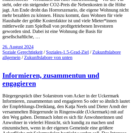
steht, oder ein steigender CO2-Preis die Nebenkosten in die Höhe
jagt. Am Ende droht das Horrorszenario, die eigene Wohnung nicht
mehr bezahlen zu können. Hinzu kommt, dass Wohnen für viele
Haushalte der größte Kostenfaktor ist und viele Mieter*innen
mittlerweile zum Spielball von profitgetriebenen Investoren
geworden sind. Dabei ist eine Wohnung die Basis für
gesellschaftliche, …
26. August 2024
Soziale Gerechtigkeit
/
Soziales-1.5-Grad-Ziel
/
Zukunftslabore
allgemein
/
Zukunftslabore von unten
Informieren, zusammentun und
engagieren
Bürgergespräch über Solarstrom vom Acker in der Uckermark
Informieren, zusammentun und engagieren So oder so ähnlich lautet
der Empfehlungs-Dreiklang, den Katja Neels und Dieter Arndt der
versammelten Bürgerrunde in Ringenwalde (Uckermark) mit auf
den Weg gaben. Demnach lohnt es sich für Anwohnerinnen und
Anwohner in vielerlei Hinsicht, sich kundig zu machen und
einzumischen, wenn in der eigenen Gemeinde eine größere