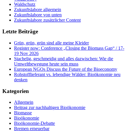
Waldschutz
Zukunftslabore allgemein
Zukunftslabore von unten
Zukunftslabore zusätzlicher Content
Letzte Beiträge
Grün, grün, grün sind alle meine Kleider
Register now: Conference „Closing the Biomass Gap“ / 17-
19 Nov 2026
Stachelig, geschmeidig und alles dazwischen: Wie die
Umweltbewegung heute sein muss
European NGOs Discuss the Future of the Bioeconomy
Rohstofflieferant vs. lebendige Wälder: Bioökonomie neu
denken
Kategorien
Allgemein
Beitrag zur nachhaltigen Bioökonomie
Biomasse
Bioökonomie
Bioökonomie-Debatte
Bremen erneuerbar