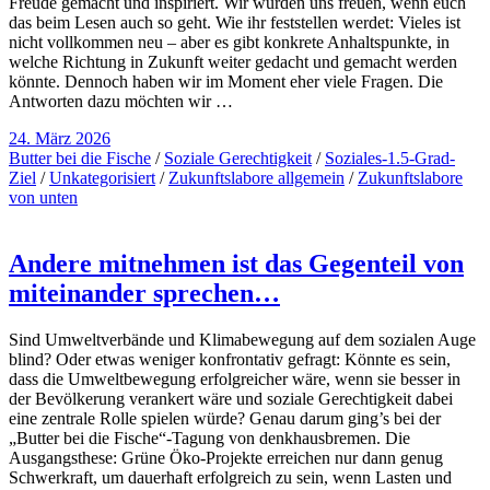
Freude gemacht und inspiriert. Wir würden uns freuen, wenn euch
das beim Lesen auch so geht. Wie ihr feststellen werdet: Vieles ist
nicht vollkommen neu – aber es gibt konkrete Anhaltspunkte, in
welche Richtung in Zukunft weiter gedacht und gemacht werden
könnte. Dennoch haben wir im Moment eher viele Fragen. Die
Antworten dazu möchten wir …
24. März 2026
Butter bei die Fische
/
Soziale Gerechtigkeit
/
Soziales-1.5-Grad-
Ziel
/
Unkategorisiert
/
Zukunftslabore allgemein
/
Zukunftslabore
von unten
Andere mitnehmen ist das Gegenteil von
miteinander sprechen…
Sind Umweltverbände und Klimabewegung auf dem sozialen Auge
blind? Oder etwas weniger konfrontativ gefragt: Könnte es sein,
dass die Umweltbewegung erfolgreicher wäre, wenn sie besser in
der Bevölkerung verankert wäre und soziale Gerechtigkeit dabei
eine zentrale Rolle spielen würde? Genau darum ging’s bei der
„Butter bei die Fische“-Tagung von denkhausbremen. Die
Ausgangsthese: Grüne Öko-Projekte erreichen nur dann genug
Schwerkraft, um dauerhaft erfolgreich zu sein, wenn Lasten und