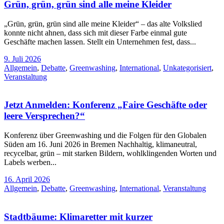
Grün, grün, grün sind alle meine Kleider
„Grün, grün, grün sind alle meine Kleider“ – das alte Volkslied
konnte nicht ahnen, dass sich mit dieser Farbe einmal gute
Geschäfte machen lassen. Stellt ein Unternehmen fest, dass...
9. Juli 2026
Allgemein
,
Debatte
,
Greenwashing
,
International
,
Unkategorisiert
,
Veranstaltung
Jetzt Anmelden: Konferenz „Faire Geschäfte oder
leere Versprechen?“
Konferenz über Greenwashing und die Folgen für den Globalen
Süden am 16. Juni 2026 in Bremen Nachhaltig, klimaneutral,
recycelbar, grün – mit starken Bildern, wohlklingenden Worten und
Labels werben...
16. April 2026
Allgemein
,
Debatte
,
Greenwashing
,
International
,
Veranstaltung
Stadtbäume: Klimaretter mit kurzer