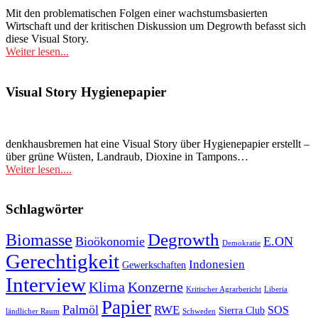
Mit den problematischen Folgen einer wachstumsbasierten
Wirtschaft und der kritischen Diskussion um Degrowth befasst sich
diese Visual Story.
Weiter lesen...
Visual Story Hygienepapier
denkhausbremen hat eine Visual Story über Hygienepapier erstellt –
über grüne Wüsten, Landraub, Dioxine in Tampons…
Weiter lesen....
Schlagwörter
Degrowth
Biomasse
Bioökonomie
E.ON
Demokratie
Gerechtigkeit
Indonesien
Gewerkschaften
Interview
Klima
Konzerne
Kritischer Agrarbericht
Liberia
Papier
Palmöl
RWE
SOS
Sierra Club
ländlicher Raum
Schweden