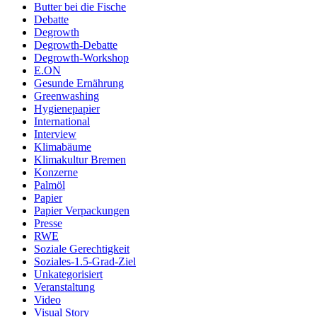
Butter bei die Fische
Debatte
Degrowth
Degrowth-Debatte
Degrowth-Workshop
E.ON
Gesunde Ernährung
Greenwashing
Hygienepapier
International
Interview
Klimabäume
Klimakultur Bremen
Konzerne
Palmöl
Papier
Papier Verpackungen
Presse
RWE
Soziale Gerechtigkeit
Soziales-1.5-Grad-Ziel
Unkategorisiert
Veranstaltung
Video
Visual Story