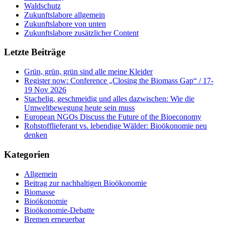
Waldschutz
Zukunftslabore allgemein
Zukunftslabore von unten
Zukunftslabore zusätzlicher Content
Letzte Beiträge
Grün, grün, grün sind alle meine Kleider
Register now: Conference „Closing the Biomass Gap“ / 17-
19 Nov 2026
Stachelig, geschmeidig und alles dazwischen: Wie die
Umweltbewegung heute sein muss
European NGOs Discuss the Future of the Bioeconomy
Rohstofflieferant vs. lebendige Wälder: Bioökonomie neu
denken
Kategorien
Allgemein
Beitrag zur nachhaltigen Bioökonomie
Biomasse
Bioökonomie
Bioökonomie-Debatte
Bremen erneuerbar