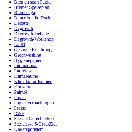
Bremen spart Papier
Bremer Speiseplan
Bundesliga
Butter bei die Fische
Debatte
Degrowth
Degrowth-Debatte
Degrowth-Workshop
E.ON
Gesunde Ernährung
Greenwashing
Hygienepapier
International
Interview
Klimabäume
Klimakultur Bremen
Konzerne
Palmöl
Papier
Papier Verpackungen
Presse
RWE
Soziale Gerechtigkeit
Soziales-1.5-Grad-Ziel
Unkategorisiert