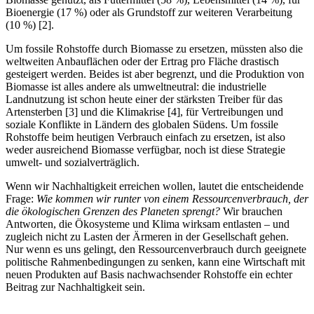
Bioenergie (17 %) oder als Grundstoff zur weiteren Verarbeitung
(10 %) [2].
Um fossile Rohstoffe durch Biomasse zu ersetzen, müssten also die
weltweiten Anbauflächen oder der Ertrag pro Fläche drastisch
gesteigert werden. Beides ist aber begrenzt, und die Produktion von
Biomasse ist alles andere als umweltneutral: die industrielle
Landnutzung ist schon heute einer der stärksten Treiber für das
Artensterben [3] und die Klimakrise [4], für Vertreibungen und
soziale Konflikte in Ländern des globalen Südens. Um fossile
Rohstoffe beim heutigen Verbrauch einfach zu ersetzen, ist also
weder ausreichend Biomasse verfügbar, noch ist diese Strategie
umwelt- und sozialverträglich.
Wenn wir Nachhaltigkeit erreichen wollen, lautet die entscheidende
Frage:
Wie kommen wir runter von einem Ressourcenverbrauch, der
die ökologischen Grenzen des Planeten sprengt?
Wir brauchen
Antworten, die Ökosysteme und Klima wirksam entlasten – und
zugleich nicht zu Lasten der Ärmeren in der Gesellschaft gehen.
Nur wenn es uns gelingt, den Ressourcenverbrauch durch geeignete
politische Rahmenbedingungen zu senken, kann eine Wirtschaft mit
neuen Produkten auf Basis nachwachsender Rohstoffe ein echter
Beitrag zur Nachhaltigkeit sein.