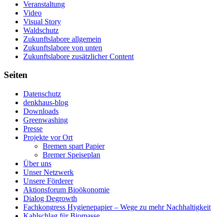
Veranstaltung
Video
Visual Story
Waldschutz
Zukunftslabore allgemein
Zukunftslabore von unten
Zukunftslabore zusätzlicher Content
Seiten
Datenschutz
denkhaus-blog
Downloads
Greenwashing
Presse
Projekte vor Ort
Bremen spart Papier
Bremer Speiseplan
Über uns
Unser Netzwerk
Unsere Förderer
Aktionsforum Bioökonomie
Dialog Degrowth
Fachkongress Hygienepapier – Wege zu mehr Nachhaltigkeit
Kahlschlag für Biomasse