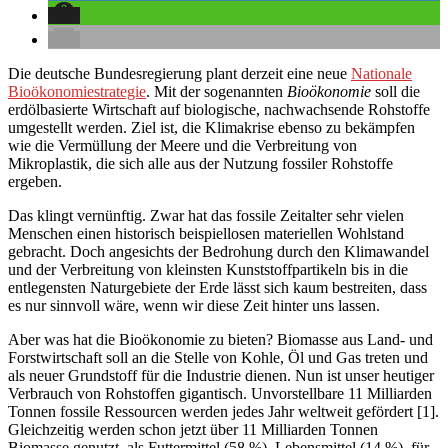
Die deutsche Bundesregierung plant derzeit eine neue
Nationale
Bioökonomiestrategie
. Mit der sogenannten
Bioökonomie
soll die
erdölbasierte Wirtschaft auf biologische, nachwachsende Rohstoffe
umgestellt werden. Ziel ist, die Klimakrise ebenso zu bekämpfen
wie die Vermüllung der Meere und die Verbreitung von
Mikroplastik, die sich alle aus der Nutzung fossiler Rohstoffe
ergeben.
Das klingt vernünftig. Zwar hat das fossile Zeitalter sehr vielen
Menschen einen historisch beispiellosen materiellen Wohlstand
gebracht. Doch angesichts der Bedrohung durch den Klimawandel
und der Verbreitung von kleinsten Kunststoffpartikeln bis in die
entlegensten Naturgebiete der Erde lässt sich kaum bestreiten, dass
es nur sinnvoll wäre, wenn wir diese Zeit hinter uns lassen.
Aber was hat die Bioökonomie zu bieten? Biomasse aus Land- und
Forstwirtschaft soll an die Stelle von Kohle, Öl und Gas treten und
als neuer Grundstoff für die Industrie dienen. Nun ist unser heutiger
Verbrauch von Rohstoffen gigantisch. Unvorstellbare 11 Milliarden
Tonnen fossile Ressourcen werden jedes Jahr weltweit gefördert [1].
Gleichzeitig werden schon jetzt über 11 Milliarden Tonnen
Biomasse genutzt, als Futtermittel (58 %), Lebensmittel (14 %), für