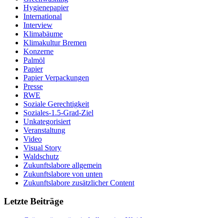
Hygienepapier
International
Interview
Klimabäume
Klimakultur Bremen
Konzerne
Palmöl
Papier
Papier Verpackungen
Presse
RWE
Soziale Gerechtigkeit
Soziales-1.5-Grad-Ziel
Unkategorisiert
Veranstaltung
Video
Visual Story
Waldschutz
Zukunftslabore allgemein
Zukunftslabore von unten
Zukunftslabore zusätzlicher Content
Letzte Beiträge