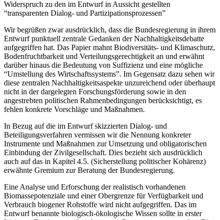
Widerspruch zu den im Entwurf in Aussicht gestellten
“transparenten Dialog- und Partizipationsprozessen”
Wir begrüßen zwar ausdrücklich, dass die Bundesregierung in ihrem
Entwurf punktuell zentrale Gedanken der Nachhaltigkeitsdebatte
aufgegriffen hat. Das Papier mahnt Biodiversitäts- und Klimaschutz,
Bodenfruchtbarkeit und Verteilungsgerechtigkeit an und erwähnt
darüber hinaus die Bedeutung von Suffizienz und eine mögliche
“Umstellung des Wirtschaftssystems”. Im Gegensatz dazu sehen wir
diese zentralen Nachhaltigkeitsaspekte unzureichend oder überhaupt
nicht in der dargelegten Forschungsförderung sowie in den
angestrebten politischen Rahmenbedingungen berücksichtigt, es
fehlen konkrete Vorschläge und Maßnahmen.
In Bezug auf die im Entwurf skizzierten Dialog- und
Beteiligungsverfahren vermissen wir die Nennung konkreter
Instrumente und Maßnahmen zur Umsetzung und obligatorischen
Einbindung der Zivilgesellschaft. Dies bezieht sich ausdrücklich
auch auf das in Kapitel 4.5. (Sicherstellung politischer Kohärenz)
erwähnte Gremium zur Beratung der Bundesregierung.
Eine Analyse und Erforschung der realistisch vorhandenen
Biomassepotenziale und einer Obergrenze für Verfügbarkeit und
Verbrauch biogener Rohstoffe wird nicht aufgegriffen. Das im
Entwurf benannte biologisch-ökologische Wissen sollte in erster