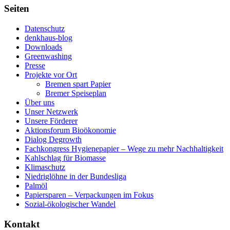
Seiten
Datenschutz
denkhaus-blog
Downloads
Greenwashing
Presse
Projekte vor Ort
Bremen spart Papier
Bremer Speiseplan
Über uns
Unser Netzwerk
Unsere Förderer
Aktionsforum Bioökonomie
Dialog Degrowth
Fachkongress Hygienepapier – Wege zu mehr Nachhaltigkeit
Kahlschlag für Biomasse
Klimaschutz
Niedriglöhne in der Bundesliga
Palmöl
Papiersparen – Verpackungen im Fokus
Sozial-ökologischer Wandel
Kontakt