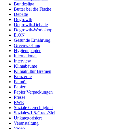
Bundesliga
Butter bei die Fische
Debatte
Degrowth
Degrowth-Debatte
Degrowth-Workshop
E.ON
Gesunde Ernährung
Greenwashing
Hygienepapier
International
Interview
Klimabäume
Klimakultur Bremen
Konzerne
Palmöl
Papier
Papier Verpackungen
Presse
RWE
Soziale Gerechtigkeit
Soziales-1.5-Grad-Ziel
Unkategorisiert
Veranstaltung
Video