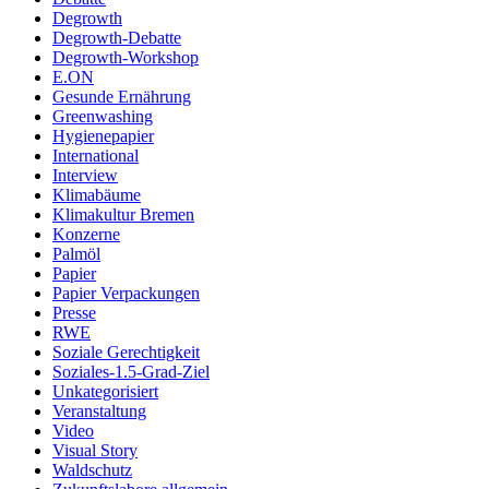
Degrowth
Degrowth-Debatte
Degrowth-Workshop
E.ON
Gesunde Ernährung
Greenwashing
Hygienepapier
International
Interview
Klimabäume
Klimakultur Bremen
Konzerne
Palmöl
Papier
Papier Verpackungen
Presse
RWE
Soziale Gerechtigkeit
Soziales-1.5-Grad-Ziel
Unkategorisiert
Veranstaltung
Video
Visual Story
Waldschutz