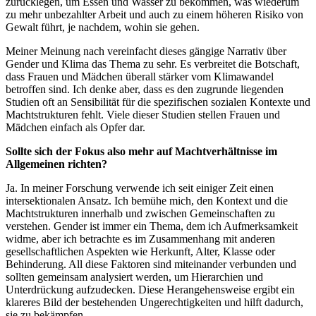
zurücklegen, um Essen und Wasser zu bekommen, was wiederum
zu mehr unbezahlter Arbeit und auch zu einem höheren Risiko von
Gewalt führt, je nachdem, wohin sie gehen.
Meiner Meinung nach vereinfacht dieses gängige Narrativ über
Gender und Klima das Thema zu sehr. Es verbreitet die Botschaft,
dass Frauen und Mädchen überall stärker vom Klimawandel
betroffen sind. Ich denke aber, dass es den zugrunde liegenden
Studien oft an Sensibilität für die spezifischen sozialen Kontexte und
Machtstrukturen fehlt. Viele dieser Studien stellen Frauen und
Mädchen einfach als Opfer dar.
Sollte sich der Fokus also mehr auf Machtverhältnisse im
Allgemeinen richten?
Ja. In meiner Forschung verwende ich seit einiger Zeit einen
intersektionalen Ansatz. Ich bemühe mich, den Kontext und die
Machtstrukturen innerhalb und zwischen Gemeinschaften zu
verstehen. Gender ist immer ein Thema, dem ich Aufmerksamkeit
widme, aber ich betrachte es im Zusammenhang mit anderen
gesellschaftlichen Aspekten wie Herkunft, Alter, Klasse oder
Behinderung. All diese Faktoren sind miteinander verbunden und
sollten gemeinsam analysiert werden, um Hierarchien und
Unterdrückung aufzudecken. Diese Herangehensweise ergibt ein
klareres Bild der bestehenden Ungerechtigkeiten und hilft dadurch,
sie zu bekämpfen.