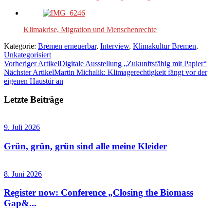
Klimakrise, Migration und Menschenrechte
Kategorie:
Bremen erneuerbar
,
Interview
,
Klimakultur Bremen
,
Unkategorisiert
Vorheriger Artikel
Digitale Ausstellung „Zukunftsfähig mit Papier“
Nächster Artikel
Martin Michalik: Klimagerechtigkeit fängt vor der
eigenen Haustür an
Letzte Beiträge
9. Juli 2026
Grün, grün, grün sind alle meine Kleider
8. Juni 2026
Register now: Conference „Closing the Biomass
Gap&...