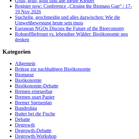
Grün, grün, grün sind alle meine Kleider
Register now: Conference „Closing the Biomass Gap“ / 17-
19 Nov 2026
Stachelig, geschmeidig und alles dazwischen: Wie die
Umweltbewegung heute sein muss
European NGOs Discuss the Future of the Bioeconomy
Rohstofflieferant vs. lebendige Wälder: Bioökonomie neu
denken
Kategorien
Allgemein
Beitrag zur nachhaltigen Bioökonomie
Biomasse
Bioökonomie
Bioökonomie-Debatte
Bremen erneuerbar
Bremen spart Papier
Bremer Speiseplan
Bundesliga
Butter bei die Fische
Debatte
Degrowth
Degrowth-Debatte
Degrowth-Workshop