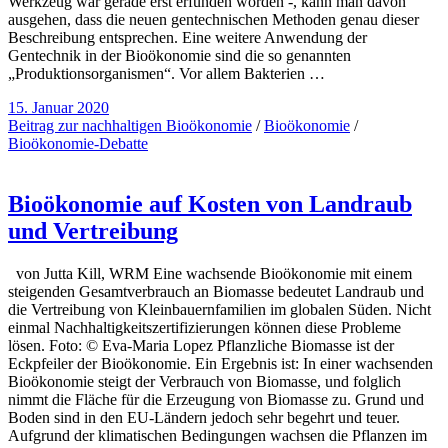
Werkzeug war gerade erst erfunden worden -, kann man davon
ausgehen, dass die neuen gentechnischen Methoden genau dieser
Beschreibung entsprechen. Eine weitere Anwendung der
Gentechnik in der Bioökonomie sind die so genannten
„Produktionsorganismen“. Vor allem Bakterien …
15. Januar 2020
Beitrag zur nachhaltigen Bioökonomie
/
Bioökonomie
/
Bioökonomie-Debatte
Bioökonomie auf Kosten von Landraub
und Vertreibung
von Jutta Kill, WRM Eine wachsende Bioökonomie mit einem
steigenden Gesamtverbrauch an Biomasse bedeutet Landraub und
die Vertreibung von Kleinbauernfamilien im globalen Süden. Nicht
einmal Nachhaltigkeitszertifizierungen können diese Probleme
lösen. Foto: © Eva-Maria Lopez Pflanzliche Biomasse ist der
Eckpfeiler der Bioökonomie. Ein Ergebnis ist: In einer wachsenden
Bioökonomie steigt der Verbrauch von Biomasse, und folglich
nimmt die Fläche für die Erzeugung von Biomasse zu. Grund und
Boden sind in den EU-Ländern jedoch sehr begehrt und teuer.
Aufgrund der klimatischen Bedingungen wachsen die Pflanzen im