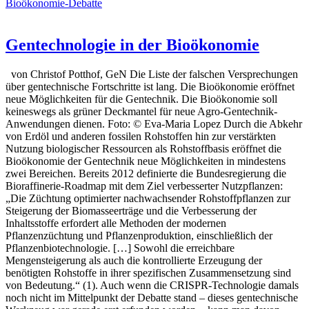
Bioökonomie-Debatte
Gentechnologie in der Bioökonomie
von Christof Potthof, GeN Die Liste der falschen Versprechungen
über gentechnische Fortschritte ist lang. Die Bioökonomie eröffnet
neue Möglichkeiten für die Gentechnik. Die Bioökonomie soll
keineswegs als grüner Deckmantel für neue Agro-Gentechnik-
Anwendungen dienen. Foto: © Eva-Maria Lopez Durch die Abkehr
von Erdöl und anderen fossilen Rohstoffen hin zur verstärkten
Nutzung biologischer Ressourcen als Rohstoffbasis eröffnet die
Bioökonomie der Gentechnik neue Möglichkeiten in mindestens
zwei Bereichen. Bereits 2012 definierte die Bundesregierung die
Bioraffinerie-Roadmap mit dem Ziel verbesserter Nutzpflanzen:
„Die Züchtung optimierter nachwachsender Rohstoffpflanzen zur
Steigerung der Biomasseerträge und die Verbesserung der
Inhaltsstoffe erfordert alle Methoden der modernen
Pflanzenzüchtung und Pflanzenproduktion, einschließlich der
Pflanzenbiotechnologie. […] Sowohl die erreichbare
Mengensteigerung als auch die kontrollierte Erzeugung der
benötigten Rohstoffe in ihrer spezifischen Zusammensetzung sind
von Bedeutung.“ (1). Auch wenn die CRISPR-Technologie damals
noch nicht im Mittelpunkt der Debatte stand – dieses gentechnische