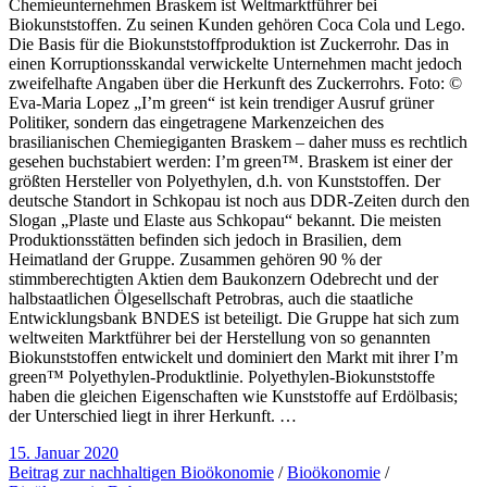
Chemieunternehmen Braskem ist Weltmarktführer bei
Biokunststoffen. Zu seinen Kunden gehören Coca Cola und Lego.
Die Basis für die Biokunststoffproduktion ist Zuckerrohr. Das in
einen Korruptionsskandal verwickelte Unternehmen macht jedoch
zweifelhafte Angaben über die Herkunft des Zuckerrohrs. Foto: ©
Eva-Maria Lopez „I’m green“ ist kein trendiger Ausruf grüner
Politiker, sondern das eingetragene Markenzeichen des
brasilianischen Chemiegiganten Braskem – daher muss es rechtlich
gesehen buchstabiert werden: I’m green™. Braskem ist einer der
größten Hersteller von Polyethylen, d.h. von Kunststoffen. Der
deutsche Standort in Schkopau ist noch aus DDR-Zeiten durch den
Slogan „Plaste und Elaste aus Schkopau“ bekannt. Die meisten
Produktionsstätten befinden sich jedoch in Brasilien, dem
Heimatland der Gruppe. Zusammen gehören 90 % der
stimmberechtigten Aktien dem Baukonzern Odebrecht und der
halbstaatlichen Ölgesellschaft Petrobras, auch die staatliche
Entwicklungsbank BNDES ist beteiligt. Die Gruppe hat sich zum
weltweiten Marktführer bei der Herstellung von so genannten
Biokunststoffen entwickelt und dominiert den Markt mit ihrer I’m
green™ Polyethylen-Produktlinie. Polyethylen-Biokunststoffe
haben die gleichen Eigenschaften wie Kunststoffe auf Erdölbasis;
der Unterschied liegt in ihrer Herkunft. …
15. Januar 2020
Beitrag zur nachhaltigen Bioökonomie
/
Bioökonomie
/