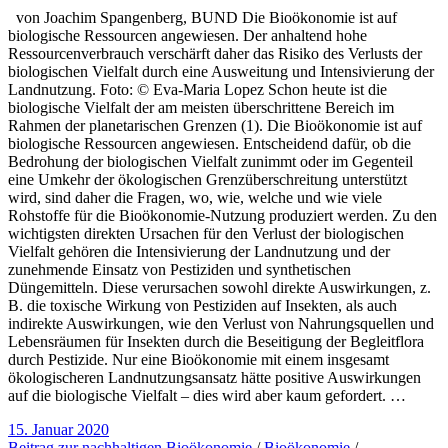
von Joachim Spangenberg, BUND Die Bioökonomie ist auf
biologische Ressourcen angewiesen. Der anhaltend hohe
Ressourcenverbrauch verschärft daher das Risiko des Verlusts der
biologischen Vielfalt durch eine Ausweitung und Intensivierung der
Landnutzung. Foto: © Eva-Maria Lopez Schon heute ist die
biologische Vielfalt der am meisten überschrittene Bereich im
Rahmen der planetarischen Grenzen (1). Die Bioökonomie ist auf
biologische Ressourcen angewiesen. Entscheidend dafür, ob die
Bedrohung der biologischen Vielfalt zunimmt oder im Gegenteil
eine Umkehr der ökologischen Grenzüberschreitung unterstützt
wird, sind daher die Fragen, wo, wie, welche und wie viele
Rohstoffe für die Bioökonomie-Nutzung produziert werden. Zu den
wichtigsten direkten Ursachen für den Verlust der biologischen
Vielfalt gehören die Intensivierung der Landnutzung und der
zunehmende Einsatz von Pestiziden und synthetischen
Düngemitteln. Diese verursachen sowohl direkte Auswirkungen, z.
B. die toxische Wirkung von Pestiziden auf Insekten, als auch
indirekte Auswirkungen, wie den Verlust von Nahrungsquellen und
Lebensräumen für Insekten durch die Beseitigung der Begleitflora
durch Pestizide. Nur eine Bioökonomie mit einem insgesamt
ökologischeren Landnutzungsansatz hätte positive Auswirkungen
auf die biologische Vielfalt – dies wird aber kaum gefordert. …
15. Januar 2020
Beitrag zur nachhaltigen Bioökonomie
/
Bioökonomie
/