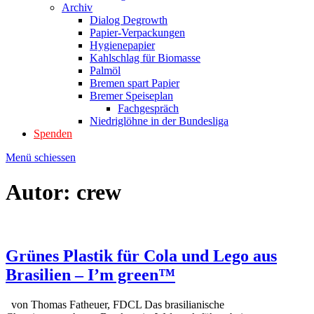
Archiv
Dialog Degrowth
Papier-Verpackungen
Hygienepapier
Kahlschlag für Biomasse
Palmöl
Bremen spart Papier
Bremer Speiseplan
Fachgespräch
Niedriglöhne in der Bundesliga
Spenden
Menü schiessen
Autor:
crew
Grünes Plastik für Cola und Lego aus
Brasilien – I’m green™
von Thomas Fatheuer, FDCL Das brasilianische