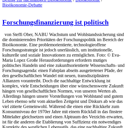
Bioökonomie-Debatte
Forschungsfinanzierung ist politisch
von Steffi Ober, NABU Wachstum und Wohlstandssicherung sind
die dominierenden Prioritäten der Forschungspolitik im Bereich der
Bioökonomie. Eine problemorientierte, technologieoffene
Forschungsstrategie ist jedoch unerlässlich, um institutionelle,
kulturelle und soziale Innovationen zu ermöglichen. Foto: © Eva-
Maria Lopez Große Herausforderungen erfordern mutiges
politisches Handeln und eine zukunftsorientierte Wissenschafts- und
Forschungsagenda: einen Fahrplan abseits ausgetretener Pfade, der
den gesellschaftlichen Wandel mit neuen, transdisziplinären
Allianzen vorantreibt. Doch die nachhaltige Entwicklung ist
komplex, viele Entscheidungen über eine wünschenswerte Zukunft
hängen von gesellschaftlichen Normen, von unseren Werten ab.
Allerdings hängen unsere Vorstellungen von Wohlstand und gutem
Leben ebenso sehr vom aktuellen Zeitgeist und Diskurs ab wie das
viel zitierte Gemeinwohl. Während die einen eine Rückkehr zum
Konsumniveau der 1970er Jahre mit einem Rückfall in das finstere
Mittelalter gleichsetzen und einen Alptraum des Verzichts erwarten,
ist für die anderen die Etablierung von Suffizienz ein notwendiges
Korrektiv des westlichen Lebensstils, das eine nachhaltige Zukunft