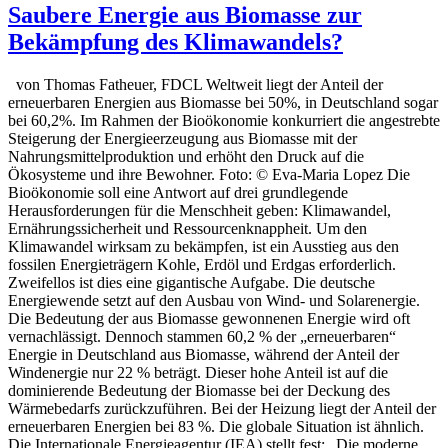
Saubere Energie aus Biomasse zur
Bekämpfung des Klimawandels?
von Thomas Fatheuer, FDCL Weltweit liegt der Anteil der
erneuerbaren Energien aus Biomasse bei 50%, in Deutschland sogar
bei 60,2%. Im Rahmen der Bioökonomie konkurriert die angestrebte
Steigerung der Energieerzeugung aus Biomasse mit der
Nahrungsmittelproduktion und erhöht den Druck auf die
Ökosysteme und ihre Bewohner. Foto: © Eva-Maria Lopez Die
Bioökonomie soll eine Antwort auf drei grundlegende
Herausforderungen für die Menschheit geben: Klimawandel,
Ernährungssicherheit und Ressourcenknappheit. Um den
Klimawandel wirksam zu bekämpfen, ist ein Ausstieg aus den
fossilen Energieträgern Kohle, Erdöl und Erdgas erforderlich.
Zweifellos ist dies eine gigantische Aufgabe. Die deutsche
Energiewende setzt auf den Ausbau von Wind- und Solarenergie.
Die Bedeutung der aus Biomasse gewonnenen Energie wird oft
vernachlässigt. Dennoch stammen 60,2 % der „erneuerbaren“
Energie in Deutschland aus Biomasse, während der Anteil der
Windenergie nur 22 % beträgt. Dieser hohe Anteil ist auf die
dominierende Bedeutung der Biomasse bei der Deckung des
Wärmebedarfs zurückzuführen. Bei der Heizung liegt der Anteil der
erneuerbaren Energien bei 83 %. Die globale Situation ist ähnlich.
Die Internationale Energieagentur (IEA) stellt fest: „Die moderne