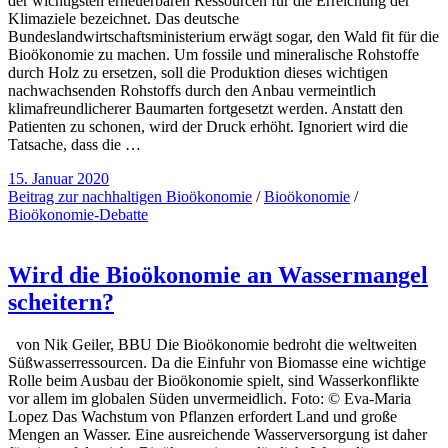
der wichtigsten erneuerbaren Ressourcen für die Erreichung der
Klimaziele bezeichnet. Das deutsche
Bundeslandwirtschaftsministerium erwägt sogar, den Wald fit für die
Bioökonomie zu machen. Um fossile und mineralische Rohstoffe
durch Holz zu ersetzen, soll die Produktion dieses wichtigen
nachwachsenden Rohstoffs durch den Anbau vermeintlich
klimafreundlicherer Baumarten fortgesetzt werden. Anstatt den
Patienten zu schonen, wird der Druck erhöht. Ignoriert wird die
Tatsache, dass die …
15. Januar 2020
Beitrag zur nachhaltigen Bioökonomie
/
Bioökonomie
/
Bioökonomie-Debatte
Wird die Bioökonomie an Wassermangel
scheitern?
von Nik Geiler, BBU Die Bioökonomie bedroht die weltweiten
Süßwasserressourcen. Da die Einfuhr von Biomasse eine wichtige
Rolle beim Ausbau der Bioökonomie spielt, sind Wasserkonflikte
vor allem im globalen Süden unvermeidlich. Foto: © Eva-Maria
Lopez Das Wachstum von Pflanzen erfordert Land und große
Mengen an Wasser. Eine ausreichende Wasserversorgung ist daher