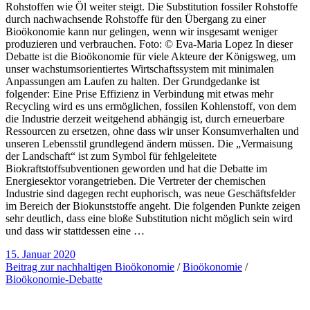
Rohstoffen wie Öl weiter steigt. Die Substitution fossiler Rohstoffe
durch nachwachsende Rohstoffe für den Übergang zu einer
Bioökonomie kann nur gelingen, wenn wir insgesamt weniger
produzieren und verbrauchen. Foto: © Eva-Maria Lopez In dieser
Debatte ist die Bioökonomie für viele Akteure der Königsweg, um
unser wachstumsorientiertes Wirtschaftssystem mit minimalen
Anpassungen am Laufen zu halten. Der Grundgedanke ist
folgender: Eine Prise Effizienz in Verbindung mit etwas mehr
Recycling wird es uns ermöglichen, fossilen Kohlenstoff, von dem
die Industrie derzeit weitgehend abhängig ist, durch erneuerbare
Ressourcen zu ersetzen, ohne dass wir unser Konsumverhalten und
unseren Lebensstil grundlegend ändern müssen. Die „Vermaisung
der Landschaft“ ist zum Symbol für fehlgeleitete
Biokraftstoffsubventionen geworden und hat die Debatte im
Energiesektor vorangetrieben. Die Vertreter der chemischen
Industrie sind dagegen recht euphorisch, was neue Geschäftsfelder
im Bereich der Biokunststoffe angeht. Die folgenden Punkte zeigen
sehr deutlich, dass eine bloße Substitution nicht möglich sein wird
und dass wir stattdessen eine …
15. Januar 2020
Beitrag zur nachhaltigen Bioökonomie
/
Bioökonomie
/
Bioökonomie-Debatte