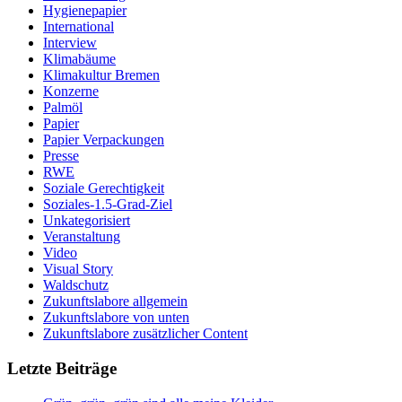
Hygienepapier
International
Interview
Klimabäume
Klimakultur Bremen
Konzerne
Palmöl
Papier
Papier Verpackungen
Presse
RWE
Soziale Gerechtigkeit
Soziales-1.5-Grad-Ziel
Unkategorisiert
Veranstaltung
Video
Visual Story
Waldschutz
Zukunftslabore allgemein
Zukunftslabore von unten
Zukunftslabore zusätzlicher Content
Letzte Beiträge