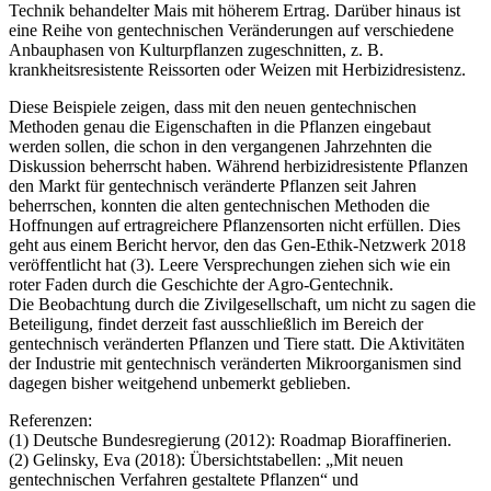
Technik behandelter Mais mit höherem Ertrag. Darüber hinaus ist
eine Reihe von gentechnischen Veränderungen auf verschiedene
Anbauphasen von Kulturpflanzen zugeschnitten, z. B.
krankheitsresistente Reissorten oder Weizen mit Herbizidresistenz.
Diese Beispiele zeigen, dass mit den neuen gentechnischen
Methoden genau die Eigenschaften in die Pflanzen eingebaut
werden sollen, die schon in den vergangenen Jahrzehnten die
Diskussion beherrscht haben. Während herbizidresistente Pflanzen
den Markt für gentechnisch veränderte Pflanzen seit Jahren
beherrschen, konnten die alten gentechnischen Methoden die
Hoffnungen auf ertragreichere Pflanzensorten nicht erfüllen. Dies
geht aus einem Bericht hervor, den das Gen-Ethik-Netzwerk 2018
veröffentlicht hat (3). Leere Versprechungen ziehen sich wie ein
roter Faden durch die Geschichte der Agro-Gentechnik.
Die Beobachtung durch die Zivilgesellschaft, um nicht zu sagen die
Beteiligung, findet derzeit fast ausschließlich im Bereich der
gentechnisch veränderten Pflanzen und Tiere statt. Die Aktivitäten
der Industrie mit gentechnisch veränderten Mikroorganismen sind
dagegen bisher weitgehend unbemerkt geblieben.
Referenzen:
(1) Deutsche Bundesregierung (2012): Roadmap Bioraffinerien.
(2) Gelinsky, Eva (2018): Übersichtstabellen: „Mit neuen
gentechnischen Verfahren gestaltete Pflanzen“ und