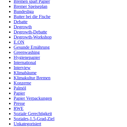
Bremen spart Papier
Bremer Speiseplan
Bundesliga
Butter bei die Fische
Debatte
Degrowth
Degrowth-Debatte
Degrowth-Workshop
E.ON
Gesunde Ernährung
Greenwashing
Hygienepapier
International
Interview
Klimabäume
Klimakultur Bremen
Konzerne
Palmöl
Papier
Papier Verpackungen
Presse
RWE
Soziale Gerechtigkeit
Soziales-1.5-Grad-Ziel
Unkategorisiert