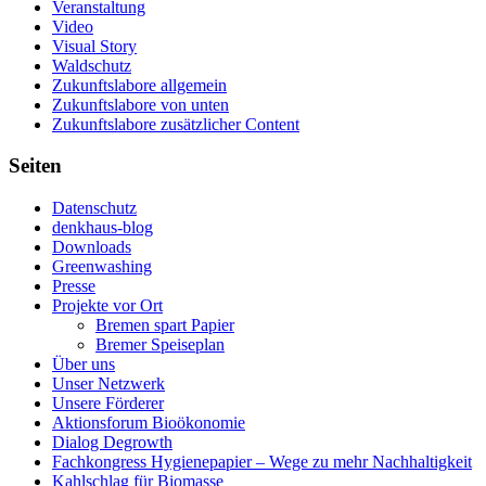
Veranstaltung
Video
Visual Story
Waldschutz
Zukunftslabore allgemein
Zukunftslabore von unten
Zukunftslabore zusätzlicher Content
Seiten
Datenschutz
denkhaus-blog
Downloads
Greenwashing
Presse
Projekte vor Ort
Bremen spart Papier
Bremer Speiseplan
Über uns
Unser Netzwerk
Unsere Förderer
Aktionsforum Bioökonomie
Dialog Degrowth
Fachkongress Hygienepapier – Wege zu mehr Nachhaltigkeit
Kahlschlag für Biomasse