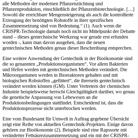
alle Methoden der modernen Pflanzenzüchtung und
Pflanzenproduktion, einschließlich der Pflanzenbiotechnologie. […]
Sowohl die erreichbare Mengensteigerung als auch die kontrollierte
Erzeugung der benötigten Rohstoffe in ihrer spezifischen
Zusammensetzung sind von Bedeutung.“ (1). Auch wenn die
CRISPR-Technologie damals noch nicht im Mittelpunkt der Debatte
stand – dieses gentechnische Werkzeug war gerade erst erfunden
worden -, kann man davon ausgehen, dass die neuen
gentechnischen Methoden genau dieser Beschreibung entsprechen.
Eine weitere Anwendung der Gentechnik in der Bioökonomie sind
die so genannten „Produktionsorganismen“. Vor allem Bakterien
und Hefen werden mit gentechnischen Methoden verändert. Die
Mikroorganismen werden in Bioreaktoren gehalten und mit
biologischen Rohstoffen „gefüttert“, die ihrerseits gentechnisch
verändert werden können (GM). Unter Vertretern der chemischen
Industrie beispielsweise herrscht Gleichgültigkeit darüber, wo genau
die genetische Anpassung von Lebewesen an die
Produktionsbedingungen stattfindet. Entscheidend ist, dass die
Produktionsprozesse nicht unterbrochen werden.
Eine vom Bundesamt für Umwelt in Auftrag gegebene Übersicht
zeigt eine Reihe von aktuellen Gentechnik-Projekten. Einige davon
gehören zur Bioökonomie (2). Beispiele sind eine Rapssorte mit
veränderter Fettsäurezusammensetzung und ein mit der CRISPR-