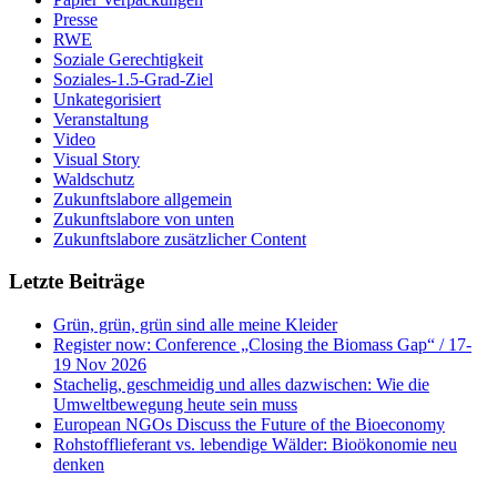
Presse
RWE
Soziale Gerechtigkeit
Soziales-1.5-Grad-Ziel
Unkategorisiert
Veranstaltung
Video
Visual Story
Waldschutz
Zukunftslabore allgemein
Zukunftslabore von unten
Zukunftslabore zusätzlicher Content
Letzte Beiträge
Grün, grün, grün sind alle meine Kleider
Register now: Conference „Closing the Biomass Gap“ / 17-
19 Nov 2026
Stachelig, geschmeidig und alles dazwischen: Wie die
Umweltbewegung heute sein muss
European NGOs Discuss the Future of the Bioeconomy
Rohstofflieferant vs. lebendige Wälder: Bioökonomie neu
denken