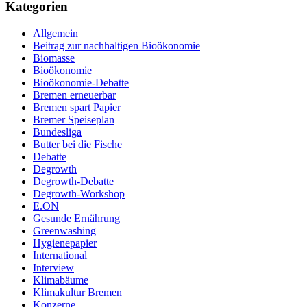
Kategorien
Allgemein
Beitrag zur nachhaltigen Bioökonomie
Biomasse
Bioökonomie
Bioökonomie-Debatte
Bremen erneuerbar
Bremen spart Papier
Bremer Speiseplan
Bundesliga
Butter bei die Fische
Debatte
Degrowth
Degrowth-Debatte
Degrowth-Workshop
E.ON
Gesunde Ernährung
Greenwashing
Hygienepapier
International
Interview
Klimabäume
Klimakultur Bremen
Konzerne