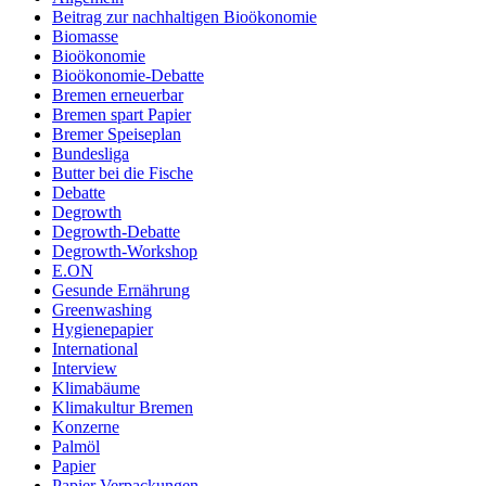
Beitrag zur nachhaltigen Bioökonomie
Biomasse
Bioökonomie
Bioökonomie-Debatte
Bremen erneuerbar
Bremen spart Papier
Bremer Speiseplan
Bundesliga
Butter bei die Fische
Debatte
Degrowth
Degrowth-Debatte
Degrowth-Workshop
E.ON
Gesunde Ernährung
Greenwashing
Hygienepapier
International
Interview
Klimabäume
Klimakultur Bremen
Konzerne
Palmöl
Papier
Papier Verpackungen