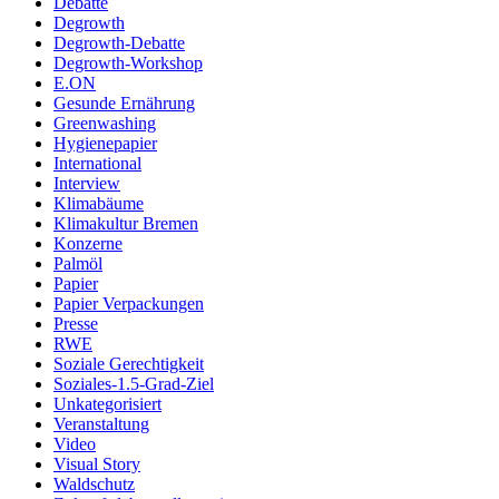
Debatte
Degrowth
Degrowth-Debatte
Degrowth-Workshop
E.ON
Gesunde Ernährung
Greenwashing
Hygienepapier
International
Interview
Klimabäume
Klimakultur Bremen
Konzerne
Palmöl
Papier
Papier Verpackungen
Presse
RWE
Soziale Gerechtigkeit
Soziales-1.5-Grad-Ziel
Unkategorisiert
Veranstaltung
Video
Visual Story
Waldschutz