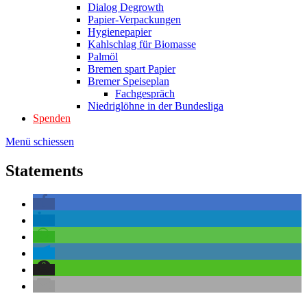
Dialog Degrowth
Papier-Verpackungen
Hygienepapier
Kahlschlag für Biomasse
Palmöl
Bremen spart Papier
Bremer Speiseplan
Fachgespräch
Niedriglöhne in der Bundesliga
Spenden
Menü schiessen
Statements