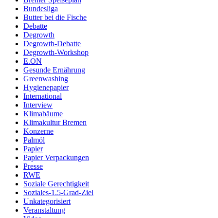
Bundesliga
Butter bei die Fische
Debatte
Degrowth
Degrowth-Debatte
Degrowth-Workshop
E.ON
Gesunde Ernährung
Greenwashing
Hygienepapier
International
Interview
Klimabäume
Klimakultur Bremen
Konzerne
Palmöl
Papier
Papier Verpackungen
Presse
RWE
Soziale Gerechtigkeit
Soziales-1.5-Grad-Ziel
Unkategorisiert
Veranstaltung