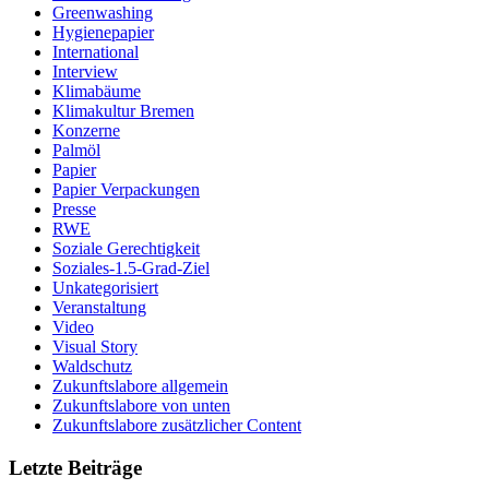
Greenwashing
Hygienepapier
International
Interview
Klimabäume
Klimakultur Bremen
Konzerne
Palmöl
Papier
Papier Verpackungen
Presse
RWE
Soziale Gerechtigkeit
Soziales-1.5-Grad-Ziel
Unkategorisiert
Veranstaltung
Video
Visual Story
Waldschutz
Zukunftslabore allgemein
Zukunftslabore von unten
Zukunftslabore zusätzlicher Content
Letzte Beiträge