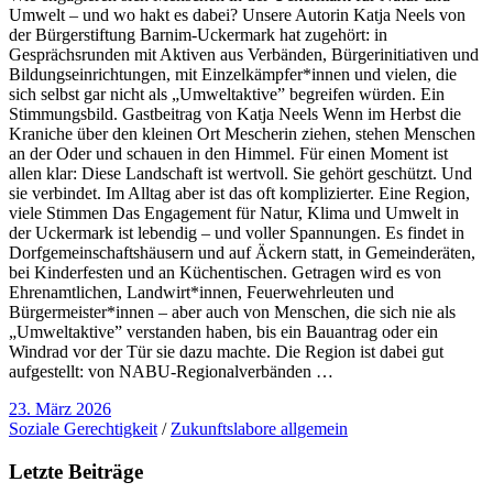
Umwelt – und wo hakt es dabei? Unsere Autorin Katja Neels von
der Bürgerstiftung Barnim-Uckermark hat zugehört: in
Gesprächsrunden mit Aktiven aus Verbänden, Bürgerinitiativen und
Bildungseinrichtungen, mit Einzelkämpfer*innen und vielen, die
sich selbst gar nicht als „Umweltaktive” begreifen würden. Ein
Stimmungsbild. Gastbeitrag von Katja Neels Wenn im Herbst die
Kraniche über den kleinen Ort Mescherin ziehen, stehen Menschen
an der Oder und schauen in den Himmel. Für einen Moment ist
allen klar: Diese Landschaft ist wertvoll. Sie gehört geschützt. Und
sie verbindet. Im Alltag aber ist das oft komplizierter. Eine Region,
viele Stimmen Das Engagement für Natur, Klima und Umwelt in
der Uckermark ist lebendig – und voller Spannungen. Es findet in
Dorfgemeinschaftshäusern und auf Äckern statt, in Gemeinderäten,
bei Kinderfesten und an Küchentischen. Getragen wird es von
Ehrenamtlichen, Landwirt*innen, Feuerwehrleuten und
Bürgermeister*innen – aber auch von Menschen, die sich nie als
„Umweltaktive” verstanden haben, bis ein Bauantrag oder ein
Windrad vor der Tür sie dazu machte. Die Region ist dabei gut
aufgestellt: von NABU-Regionalverbänden …
23. März 2026
Soziale Gerechtigkeit
/
Zukunftslabore allgemein
Letzte Beiträge