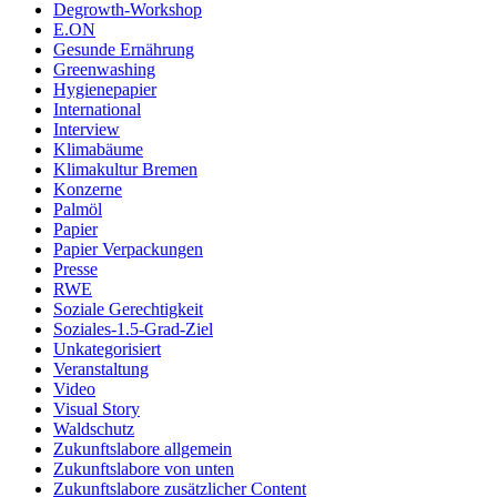
Degrowth-Workshop
E.ON
Gesunde Ernährung
Greenwashing
Hygienepapier
International
Interview
Klimabäume
Klimakultur Bremen
Konzerne
Palmöl
Papier
Papier Verpackungen
Presse
RWE
Soziale Gerechtigkeit
Soziales-1.5-Grad-Ziel
Unkategorisiert
Veranstaltung
Video
Visual Story
Waldschutz
Zukunftslabore allgemein
Zukunftslabore von unten
Zukunftslabore zusätzlicher Content