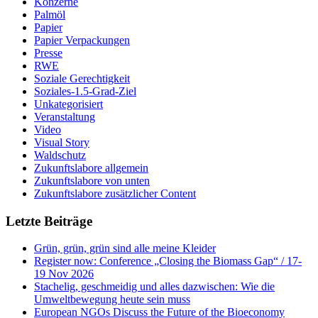
Konzerne
Palmöl
Papier
Papier Verpackungen
Presse
RWE
Soziale Gerechtigkeit
Soziales-1.5-Grad-Ziel
Unkategorisiert
Veranstaltung
Video
Visual Story
Waldschutz
Zukunftslabore allgemein
Zukunftslabore von unten
Zukunftslabore zusätzlicher Content
Letzte Beiträge
Grün, grün, grün sind alle meine Kleider
Register now: Conference „Closing the Biomass Gap“ / 17-
19 Nov 2026
Stachelig, geschmeidig und alles dazwischen: Wie die
Umweltbewegung heute sein muss
European NGOs Discuss the Future of the Bioeconomy