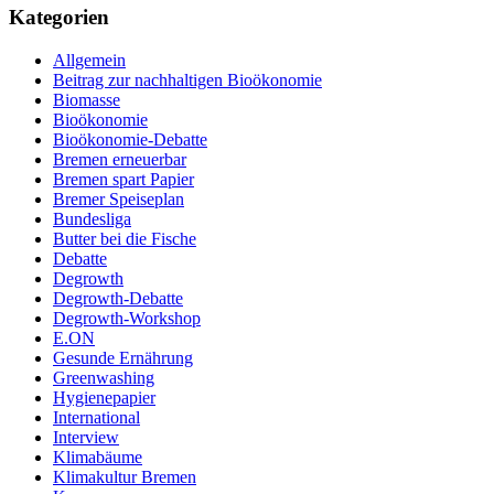
Kategorien
Allgemein
Beitrag zur nachhaltigen Bioökonomie
Biomasse
Bioökonomie
Bioökonomie-Debatte
Bremen erneuerbar
Bremen spart Papier
Bremer Speiseplan
Bundesliga
Butter bei die Fische
Debatte
Degrowth
Degrowth-Debatte
Degrowth-Workshop
E.ON
Gesunde Ernährung
Greenwashing
Hygienepapier
International
Interview
Klimabäume
Klimakultur Bremen