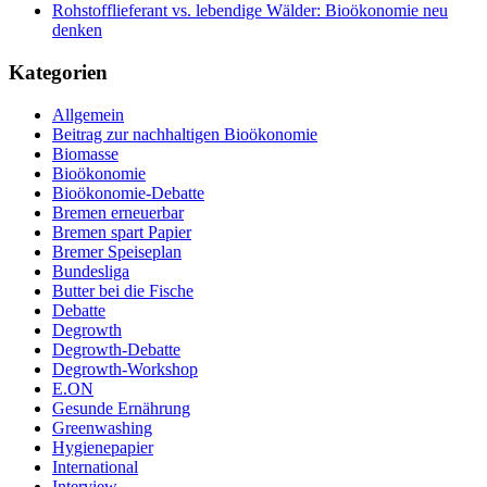
Rohstofflieferant vs. lebendige Wälder: Bioökonomie neu
denken
Kategorien
Allgemein
Beitrag zur nachhaltigen Bioökonomie
Biomasse
Bioökonomie
Bioökonomie-Debatte
Bremen erneuerbar
Bremen spart Papier
Bremer Speiseplan
Bundesliga
Butter bei die Fische
Debatte
Degrowth
Degrowth-Debatte
Degrowth-Workshop
E.ON
Gesunde Ernährung
Greenwashing
Hygienepapier
International
Interview