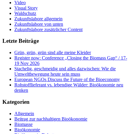
Video
Visual Story
Waldschutz
Zukunftslabore allgemein
Zukunftslabore von unten
Zukunftslabore zusätzlicher Content
Letzte Beiträge
Grün, grün, grün sind alle meine Kleider
Register now: Conference „Closing the Biomass Gap“ / 17-
19 Nov 2026
Stachelig, geschmeidig und alles dazwischen: Wie die
Umweltbewegung heute sein muss
European NGOs Discuss the Future of the Bioeconomy
Rohstofflieferant vs. lebendige Wälder: Bioökonomie neu
denken
Kategorien
Allgemein
Beitrag zur nachhaltigen Bioökonomie
Biomasse
Bioökonomie