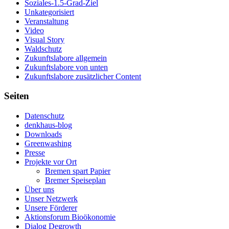
Soziales-1.5-Grad-Ziel
Unkategorisiert
Veranstaltung
Video
Visual Story
Waldschutz
Zukunftslabore allgemein
Zukunftslabore von unten
Zukunftslabore zusätzlicher Content
Seiten
Datenschutz
denkhaus-blog
Downloads
Greenwashing
Presse
Projekte vor Ort
Bremen spart Papier
Bremer Speiseplan
Über uns
Unser Netzwerk
Unsere Förderer
Aktionsforum Bioökonomie
Dialog Degrowth