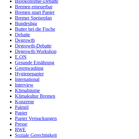
Bioökonomie-Debatte
Bremen erneuerbar
Bremen spart Papier
Bremer Speiseplan
Bundesliga
Butter bei die Fische
Debatte
Degrowth
Degrowth-Debatte
Degrowth-Workshop
E.ON
Gesunde Ernährung
Greenwashing
Hygienepapier
International
Interview
Klimabäume
Klimakultur Bremen
Konzerne
Palmöl
Papier
Papier Verpackungen
Presse
RWE
Soziale Gerechtigkeit