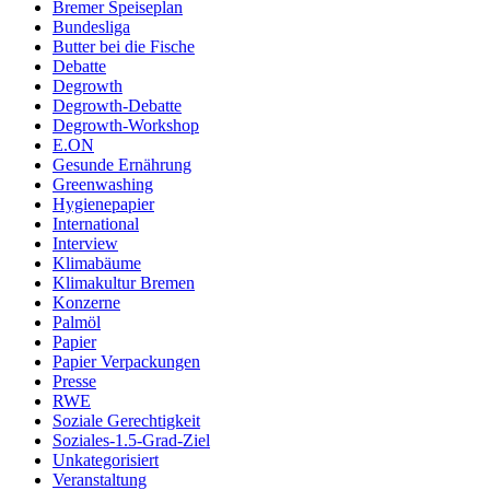
Bremer Speiseplan
Bundesliga
Butter bei die Fische
Debatte
Degrowth
Degrowth-Debatte
Degrowth-Workshop
E.ON
Gesunde Ernährung
Greenwashing
Hygienepapier
International
Interview
Klimabäume
Klimakultur Bremen
Konzerne
Palmöl
Papier
Papier Verpackungen
Presse
RWE
Soziale Gerechtigkeit
Soziales-1.5-Grad-Ziel
Unkategorisiert
Veranstaltung