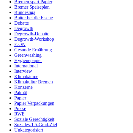
Bremen spart Papier
Bremer Speiseplan
Bundesliga
Butter bei die Fische
Debatte
Degrowth
Degrowth-Debatte
Degrowth-Workshop
E.ON
Gesunde Ernährung
Greenwashing
Hygienepapier
International
Interview
Klimabäume
Klimakultur Bremen
Konzerne
Palmöl
Papier
Papier Verpackungen
Presse
RWE
Soziale Gerechtigkeit
Soziales-1.5-Grad-Ziel
Unkategorisiert