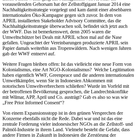
vorauseilenden Gehorsam hat der Zellstoffgigant Januar 2014 eine
Nachhaltigkeitsstrategie vorgelegt und kam damit einer absehbaren
internationalen Öko-Kampagne gegen sich zuvor. In dem von
APRIL installierten Stakeholder Advisory Committee, das die
Nachhaltigkeitsstrategie überwachen soll, befindet sich jetzt auch
der WWF. Das ist bemerkenswert, denn 2005 waren die
Umweltschützer bei Deals mit APRIL schon mal auf die Nase
gefallen. Ungeachtet der Vereinbarungen produzierte APRIL sein
Papier damals weiterhin aus Tropenwäldern. Nach wenigen Jahren
gab der WWF entnervt auf.
Weitere Fragen bleiben offen: Ist das vielleicht eine neue Form von
Kolonialismus, eine Art NGO-Kolonialismus? Welche Legitimation
haben eigentlich WWF, Greenpeace und die anderen internationalen
Umweltkämpfer, wenn Sie in Indonesien Abkommen mit
notorischen Umweltverbrechern schließen? Wurde im Vorfeld mit
der betroffenen Bevölkerung gesprochen, die Landrechtskonflike
mit Wilmar, APP, April und Co. austrägt? Gab es also so was wie
„Free Prior Informed Consent“?
Von einem Expansionsstopp ist in den grünen Versprechen der
Konzerne ebenfalls nicht die Rede. Dabei war und ist das eine
zentrale Forderung vieler indonesischer NGOs an die Zellstoff- und
Palmöl-Industrie in ihrem Land. Vielmehr besteht die Gefahr, dass
andere Firmen in Zukunft in Indonesien die Zerstörung der