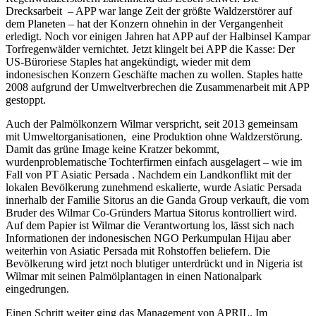
Drecksarbeit – APP war lange Zeit der größte Waldzerstörer auf
dem Planeten – hat der Konzern ohnehin in der Vergangenheit
erledigt. Noch vor einigen Jahren hat APP auf der Halbinsel Kampar
Torfregenwälder vernichtet. Jetzt klingelt bei APP die Kasse: Der
US-Büroriese Staples hat angekündigt, wieder mit dem
indonesischen Konzern Geschäfte machen zu wollen. Staples hatte
2008 aufgrund der Umweltverbrechen die Zusammenarbeit mit APP
gestoppt.
Auch der Palmölkonzern Wilmar verspricht, seit 2013 gemeinsam
mit Umweltorganisationen, eine Produktion ohne Waldzerstörung.
Damit das grüne Image keine Kratzer bekommt,
wurdenproblematische Tochterfirmen einfach ausgelagert – wie im
Fall von PT Asiatic Persada . Nachdem ein Landkonflikt mit der
lokalen Bevölkerung zunehmend eskalierte, wurde Asiatic Persada
innerhalb der Familie Sitorus an die Ganda Group verkauft, die vom
Bruder des Wilmar Co-Gründers Martua Sitorus kontrolliert wird.
Auf dem Papier ist Wilmar die Verantwortung los, lässt sich nach
Informationen der indonesischen NGO Perkumpulan Hijau aber
weiterhin von Asiatic Persada mit Rohstoffen beliefern. Die
Bevölkerung wird jetzt noch blutiger unterdrückt und in Nigeria ist
Wilmar mit seinen Palmölplantagen in einen Nationalpark
eingedrungen.
Einen Schritt weiter ging das Management von APRIL. Im