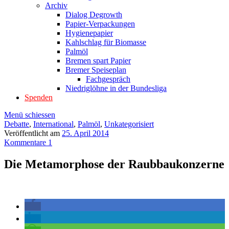
Archiv
Dialog Degrowth
Papier-Verpackungen
Hygienepapier
Kahlschlag für Biomasse
Palmöl
Bremen spart Papier
Bremer Speiseplan
Fachgespräch
Niedriglöhne in der Bundesliga
Spenden
Menü schiessen
Debatte
,
International
,
Palmöl
,
Unkategorisiert
Veröffentlicht am
25. April 2014
Kommentare 1
Die Metamorphose der Raubbaukonzerne