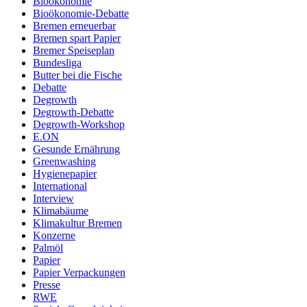
Bioökonomie
Bioökonomie-Debatte
Bremen erneuerbar
Bremen spart Papier
Bremer Speiseplan
Bundesliga
Butter bei die Fische
Debatte
Degrowth
Degrowth-Debatte
Degrowth-Workshop
E.ON
Gesunde Ernährung
Greenwashing
Hygienepapier
International
Interview
Klimabäume
Klimakultur Bremen
Konzerne
Palmöl
Papier
Papier Verpackungen
Presse
RWE