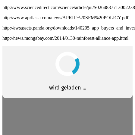
http://www.sciencedirect.com/science/article/pii/S0264837713002238
http://www.aprilasia.com/news/APRIL%20SFM%20POLICY.pdf
http://awsassets.panda.org/downloads/140205_app_buyers_and_invest
http://news.mongabay.com/2014/0130-rainforest-alliance-app.html