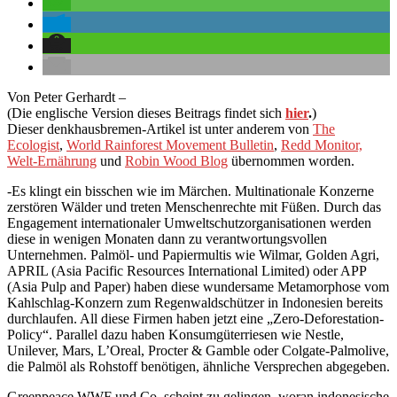
Von Peter Gerhardt –
(Die englische Version dieses Beitrags findet sich
hier
.
)
Dieser
denkhausbremen-Artikel ist unter anderem von
The
Ecologist
,
World Rainforest Movement Bulletin
,
Redd Monitor,
Welt-Ernährung
und
Robin Wood Blog
übernommen worden.
-Es klingt ein bisschen wie im Märchen. Multinationale Konzerne
zerstören Wälder und treten Menschenrechte mit Füßen. Durch das
Engagement internationaler Umweltschutzorganisationen werden
diese in wenigen Monaten dann zu verantwortungsvollen
Unternehmen. Palmöl- und Papiermultis wie Wilmar, Golden Agri,
APRIL (Asia Pacific Resources International Limited) oder APP
(Asia Pulp and Paper) haben diese wundersame Metamorphose vom
Kahlschlag-Konzern zum Regenwaldschützer in Indonesien bereits
durchlaufen. All diese Firmen haben jetzt eine „Zero-Deforestation-
Policy“. Parallel dazu haben Konsumgüterriesen wie Nestle,
Unilever, Mars, L’Oreal, Procter & Gamble oder Colgate-Palmolive,
die Palmöl als Rohstoff benötigen, ähnliche Versprechen abgegeben.
Greenpeace WWF und Co. scheint zu gelingen, woran indonesische