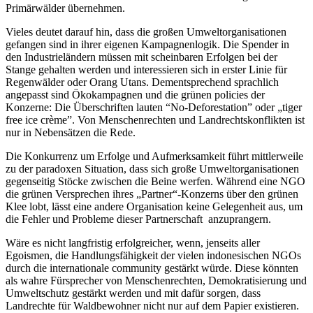
Primärwälder übernehmen.
Vieles deutet darauf hin, dass die großen Umweltorganisationen
gefangen sind in ihrer eigenen Kampagnenlogik. Die Spender in
den Industrieländern müssen mit scheinbaren Erfolgen bei der
Stange gehalten werden und interessieren sich in erster Linie für
Regenwälder oder Orang Utans. Dementsprechend sprachlich
angepasst sind Ökokampagnen und die grünen policies der
Konzerne: Die Überschriften lauten “No-Deforestation” oder „tiger
free ice crème”. Von Menschenrechten und Landrechtskonflikten ist
nur in Nebensätzen die Rede.
Die Konkurrenz um Erfolge und Aufmerksamkeit führt mittlerweile
zu der paradoxen Situation, dass sich große Umweltorganisationen
gegenseitig Stöcke zwischen die Beine werfen. Während eine NGO
die grünen Versprechen ihres „Partner“-Konzerns über den grünen
Klee lobt, lässt eine andere Organisation keine Gelegenheit aus, um
die Fehler und Probleme dieser Partnerschaft anzuprangern.
Wäre es nicht langfristig erfolgreicher, wenn, jenseits aller
Egoismen, die Handlungsfähigkeit der vielen indonesischen NGOs
durch die internationale community gestärkt würde. Diese könnten
als wahre Fürsprecher von Menschenrechten, Demokratisierung und
Umweltschutz gestärkt werden und mit dafür sorgen, dass
Landrechte für Waldbewohner nicht nur auf dem Papier existieren.