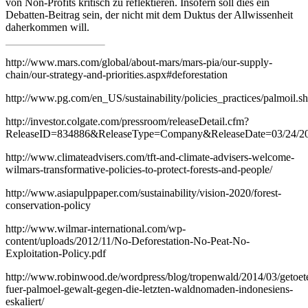
von Non-Profits kritisch zu reflektieren. Insofern soll dies ein
Debatten-Beitrag sein, der nicht mit dem Duktus der Allwissenheit
daherkommen will.
http://www.mars.com/global/about-mars/mars-pia/our-supply-
chain/our-strategy-and-priorities.aspx#deforestation
http://www.pg.com/en_US/sustainability/policies_practices/palmoil.s
http://investor.colgate.com/pressroom/releaseDetail.cfm?
ReleaseID=834886&ReleaseType=Company&ReleaseDate=03/24/2
http://www.climateadvisers.com/tft-and-climate-advisers-welcome-
wilmars-transformative-policies-to-protect-forests-and-people/
http://www.asiapulppaper.com/sustainability/vision-2020/forest-
conservation-policy
http://www.wilmar-international.com/wp-
content/uploads/2012/11/No-Deforestation-No-Peat-No-
Exploitation-Policy.pdf
http://www.robinwood.de/wordpress/blog/tropenwald/2014/03/getoete
fuer-palmoel-gewalt-gegen-die-letzten-waldnomaden-indonesiens-
eskaliert/