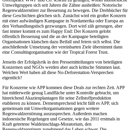
Umweltgruppen sich seit Jahren die Zähne ausbeißen: Notorische
Regenwaldzerstörer zur Besserung zu bewegen. Die Drehbücher für
diese Geschichten gleichen sich. Zunächst wird ein großer Konzern
mit einer aufwändigen Kampagne in Nordamerika oder Europa an
den Verhandlungstisch gezwungen. Dort wird zäh gerungen, aber
fast immer kommt es zum Happy End: Der Konzern gelobt
öffentlich Besserung und die an der Kampagne beteiligten
Organisationen klatschen dazu Beifall und feiern sich selbst. Die
anschließende Umsetzung der vereinbarten Ziele übernimmt dann
eine Consultingorganisation wie der Tropical Forest Trust.
Jenseits der Erfolgslyrik in den Pressemitteilungen von beteiligten
Konzernen und NGOs werden aber auch kritische Stimmen laut.
Welchen Wert haben all diese No-Deforestation-Versprechen
eigentlich?
Für Konzerne wie APP kommen diese Deals zur rechten Zeit. APP
hat mittlerweile genug Landfläche unter Kontrolle gebracht, um
hinreichend Akazienplantagen für seine Zellstoffproduktion
etablieren zu können. Dementsprechend leicht fällt es APP, sich
gemeinsam mit Umweltorganisationen gegen weitere
Regenwaldzerstörung auszusprechen. Außerdem machen
indonesische Regelungen und Gesetze, wie das 2011 erstmals in
Kraft getretene Waldeinschlags-Moratorium, den
Regenwaldzerstörern zunehmend das Leben schwer. Die