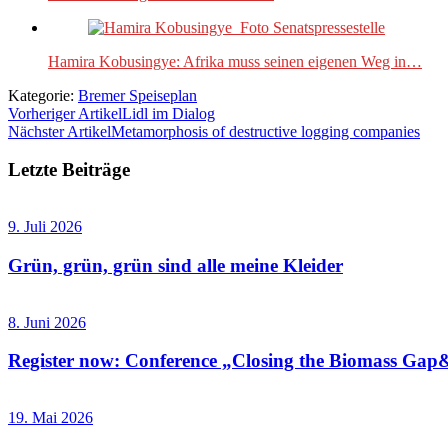
Hamira Kobusingye: Afrika muss seinen eigenen Weg in…
Kategorie:
Bremer Speiseplan
Vorheriger Artikel
Lidl im Dialog
Nächster Artikel
Metamorphosis of destructive logging companies
Letzte Beiträge
9. Juli 2026
Grün, grün, grün sind alle meine Kleider
8. Juni 2026
Register now: Conference „Closing the Biomass Gap&
19. Mai 2026