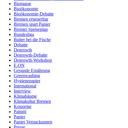
Biomasse
Bioökonomie
Bioökonomie-Debatte
Bremen erneuerbar
Bremen spart Papier
Bremer Speiseplan
Bundesliga
Butter bei die Fische
Debatte
Degrowth
Degrowth-Debatte
Degrowth-Workshop
E.ON
Gesunde Ernährung
Greenwashing
Hygienepapier
International
Interview
Klimabäume
Klimakultur Bremen
Konzerne
Palmöl
Papier
Papier Verpackungen
Presse