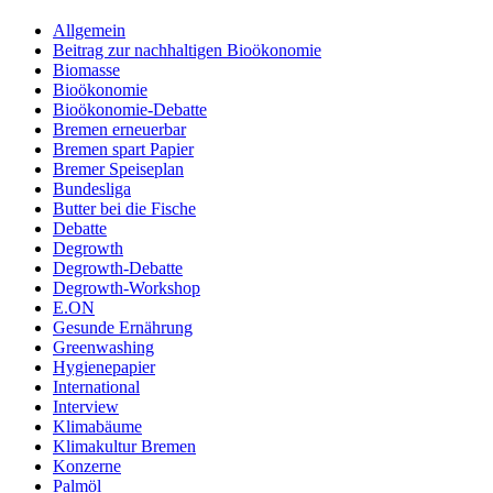
Allgemein
Beitrag zur nachhaltigen Bioökonomie
Biomasse
Bioökonomie
Bioökonomie-Debatte
Bremen erneuerbar
Bremen spart Papier
Bremer Speiseplan
Bundesliga
Butter bei die Fische
Debatte
Degrowth
Degrowth-Debatte
Degrowth-Workshop
E.ON
Gesunde Ernährung
Greenwashing
Hygienepapier
International
Interview
Klimabäume
Klimakultur Bremen
Konzerne
Palmöl