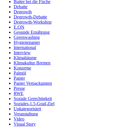
Butter bei die Fische
Debatte
Degrowth
Degrowth-Debatte
Degrowth-Workshop
E.ON
Gesunde Ernährung
Greenwashing
Hygienepapier
International
Interview
Klimabäume
Klimakultur Bremen
Konzerne
Palmöl
Papier
Papier Verpackungen
Presse
RWE
Soziale Gerechtigkeit
Soziales-1.5-Grad-Ziel
Unkategorisiert
Veranstaltung
Video
Visual Story