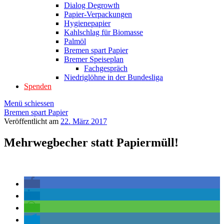
Dialog Degrowth
Papier-Verpackungen
Hygienepapier
Kahlschlag für Biomasse
Palmöl
Bremen spart Papier
Bremer Speiseplan
Fachgespräch
Niedriglöhne in der Bundesliga
Spenden
Menü schiessen
Bremen spart Papier
Veröffentlicht am
22. März 2017
Mehrwegbecher statt Papiermüll!