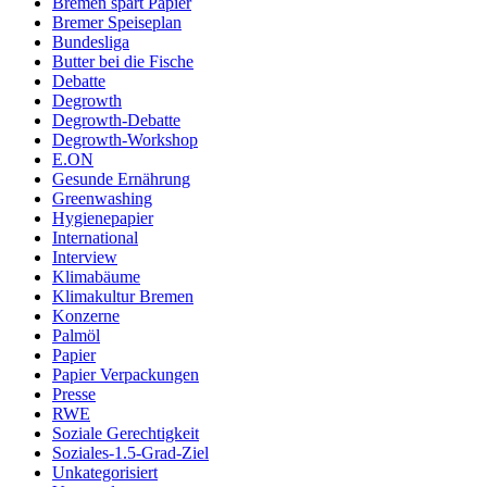
Bremen spart Papier
Bremer Speiseplan
Bundesliga
Butter bei die Fische
Debatte
Degrowth
Degrowth-Debatte
Degrowth-Workshop
E.ON
Gesunde Ernährung
Greenwashing
Hygienepapier
International
Interview
Klimabäume
Klimakultur Bremen
Konzerne
Palmöl
Papier
Papier Verpackungen
Presse
RWE
Soziale Gerechtigkeit
Soziales-1.5-Grad-Ziel
Unkategorisiert