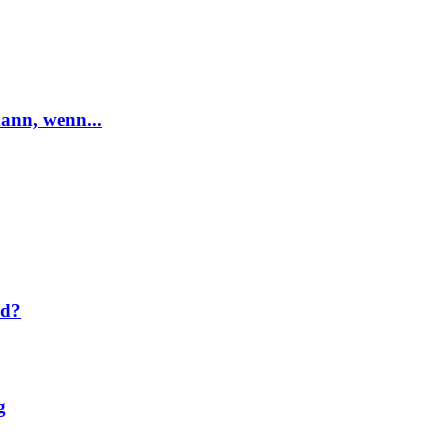
ann, wenn...
nd?
g