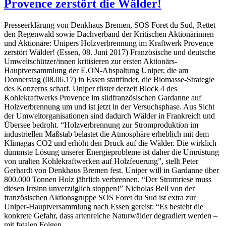
Provence zerstört die Wälder!
Presseerklärung von Denkhaus Bremen, SOS Foret du Sud, Rettet
den Regenwald sowie Dachverband der Kritischen Aktionärinnen
und Aktionäre: Unipers Holzverbrennung im Kraftwerk Provence
zerstört Wälder! (Essen, 08. Juni 2017) Französische und deutsche
Umweltschützer/innen kritisieren zur ersten Aktionärs-
Hauptversammlung der E.ON-Abspaltung Uniper, die am
Donnerstag (08.06.17) in Essen stattfindet, die Biomasse-Strategie
des Konzerns scharf. Uniper rüstet derzeit Block 4 des
Kohlekraftwerks Provence im südfranzösischen Gardanne auf
Holzverbrennung um und ist jetzt in der Versuchsphase. Aus Sicht
der Umweltorganisationen sind dadurch Wälder in Frankreich und
Übersee bedroht. “Holzverbrennung zur Stromproduktion im
industriellen Maßstab belastet die Atmosphäre erheblich mit dem
Klimagas CO2 und erhöht den Druck auf die Wälder. Die wirklich
dümmste Lösung unserer Energieprobleme ist daher die Umrüstung
von uralten Kohlekraftwerken auf Holzfeuerung”, stellt Peter
Gerhardt von Denkhaus Bremen fest. Uniper will in Gardanne über
800.000 Tonnen Holz jährlich verbrennen. “Der Stromriese muss
diesen Irrsinn unverzüglich stoppen!” Nicholas Bell von der
französischen Aktionsgruppe SOS Foret du Sud ist extra zur
Uniper-Hauptversammlung nach Essen gereist: “Es besteht die
konkrete Gefahr, dass artenreiche Naturwälder degradiert werden –
mit fatalen Folgen …