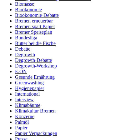
Biomasse
Bioökonomie
Bioökonomie-Debatte
Bremen erneuerbar
Bremen spart Papier
Bremer Speiseplan
Bundesliga
Butter bei die Fische
Debatte
Degrowth
Degrowth-Debatte
Degrowth-Workshop
E.ON
Gesunde Ernährung
Greenwashing
Hygienepapier
International
Interview
Klimabäume
Klimakultur Bremen
Konzerne
Palmöl
Papier
Papier Verpackungen
Presse