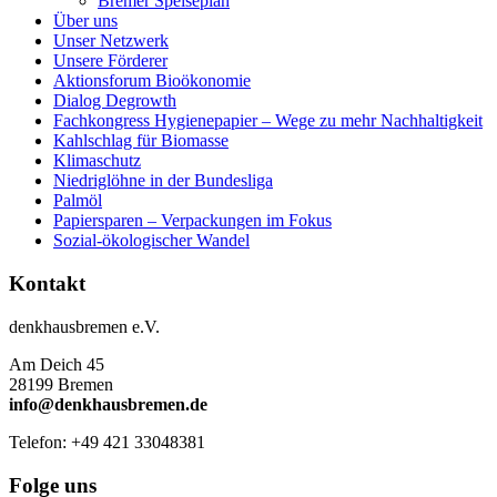
Bremer Speiseplan
Über uns
Unser Netzwerk
Unsere Förderer
Aktionsforum Bioökonomie
Dialog Degrowth
Fachkongress Hygienepapier – Wege zu mehr Nachhaltigkeit
Kahlschlag für Biomasse
Klimaschutz
Niedriglöhne in der Bundesliga
Palmöl
Papiersparen – Verpackungen im Fokus
Sozial-ökologischer Wandel
Kontakt
denkhausbremen e.V.
Am Deich 45
28199 Bremen
info@denkhausbremen.de
Telefon: +49 421 33048381
Folge uns