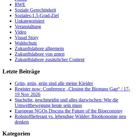
RWE
Soziale Gerechtigkeit
Soziales-1.5-Grad-Ziel
Unkategorisiert
Veranstaltung
Video
Visual Story
Waldschutz
Zukunftslabore allgemein
Zukunftslabore von unten
Zukunftslabore zusätzlicher Content
Letzte Beiträge
Grün, grün, grün sind alle meine Kleider
Register now: Conference „Closing the Biomass Gap“ / 17-
19 Nov 2026
Stachelig, geschmeidig und alles dazwischen: Wie die
Umweltbewegung heute sein muss
European NGOs Discuss the Future of the Bioeconomy
Rohstofflieferant vs. lebendige Wälder: Bioökonomie neu
denken
Kategorien