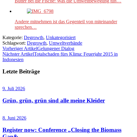
Butter bei die Fische: Was die Umweltbewegung tun…
Andere mitnehmen ist das Gegenteil von miteinander
sprechen…
Kategorie:
Degrowth
,
Unkategorisiert
Schlagwort:
Degrowth
,
Umweltverbände
Vorheriger Artikel
Gelungener Dialog
Nächster Artikel
Totalschaden fürs Klima: Feuerjahr 2015 in
Indonesien
Letzte Beiträge
9. Juli 2026
Grün, grün, grün sind alle meine Kleider
8. Juni 2026
Register now: Conference „Closing the Biomass
Gap&...