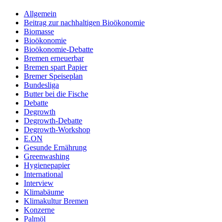
Allgemein
Beitrag zur nachhaltigen Bioökonomie
Biomasse
Bioökonomie
Bioökonomie-Debatte
Bremen erneuerbar
Bremen spart Papier
Bremer Speiseplan
Bundesliga
Butter bei die Fische
Debatte
Degrowth
Degrowth-Debatte
Degrowth-Workshop
E.ON
Gesunde Ernährung
Greenwashing
Hygienepapier
International
Interview
Klimabäume
Klimakultur Bremen
Konzerne
Palmöl