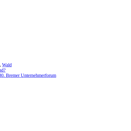
,
Wald
nd?
 30. Bremer Unternehmerforum