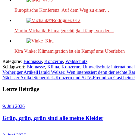
Europäische Konferenz: Auf dem Weg zu einer…
Martin Michalik: Klimagerechtigkeit fängt vor der…
Kira Vinke: Klimamigration ist ein Kampf ums Überleben
Kategorie:
Biomasse
,
Konzerne
,
Waldschutz
Schlagwort:
Biomasse
,
Klima
,
Konzerne
,
Umweltschutz international
Vorheriger Artikel
Harald Welzer: Wen interessiert denn der rechte Ra
Nächster Artikel
Steuertrick-Konzern und SUV-Freund zu Gast beim
Letzte Beiträge
9. Juli 2026
Grün, grün, grün sind alle meine Kleider