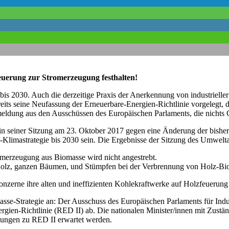
euerung zur Stromerzeugung festhalten!
ie bis 2030. Auch die derzeitige Praxis der Anerkennung von industri
eits seine Neufassung der Erneuerbare-Energien-Richtlinie vorgelegt, 
meldung aus den Ausschüssen des Europäischen Parlaments, die nichts Gu
n seiner Sitzung am 23. Oktober 2017 gegen eine Änderung der bisher
Klimastrategie bis 2030 sein. Die Ergebnisse der Sitzung des Umwelta
omerzeugung aus Biomasse wird nicht angestrebt.
holz, ganzen Bäumen, und Stümpfen bei der Verbrennung von Holz-Bi
onzerne ihre alten und ineffizienten Kohlekraftwerke auf Holzfeuerung 
masse-Strategie an: Der Ausschuss des Europäischen Parlaments für I
gien-Richtlinie (RED II) ab. Die nationalen Minister/innen mit Zus
dungen zu RED II erwartet werden.