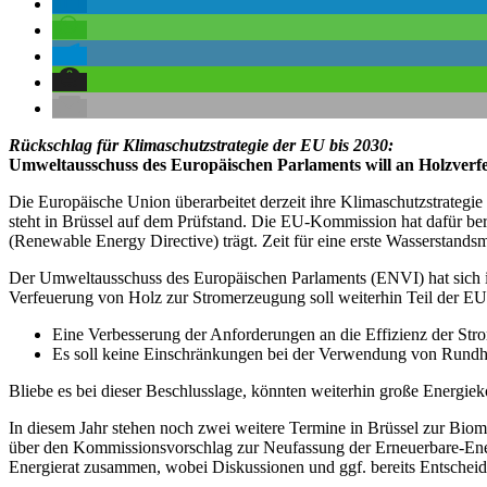
Rückschlag für Klimaschutzstrategie der EU bis 2030:
Umweltausschuss des Europäischen Parlaments will an Holzverf
Die Europäische Union überarbeitet derzeit ihre Klimaschutzstrateg
steht in Brüssel auf dem Prüfstand. Die EU-Kommission hat dafür ber
(Renewable Energy Directive) trägt. Zeit für eine erste Wasserstands
Der Umweltausschuss des Europäischen Parlaments (ENVI) hat sich i
Verfeuerung von Holz zur Stromerzeugung soll weiterhin Teil der EU-
Eine Verbesserung der Anforderungen an die Effizienz der Str
Es soll keine Einschränkungen bei der Verwendung von Rund
Bliebe es bei dieser Beschlusslage, könnten weiterhin große Energiek
In diesem Jahr stehen noch zwei weitere Termine in Brüssel zur Bio
über den Kommissionsvorschlag zur Neufassung der Erneuerbare-Ener
Energierat zusammen, wobei Diskussionen und ggf. bereits Entschei