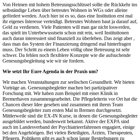
Von Heimen mit hohem Betreuungsschlüssel sollte die Rückkehr ins
selbständige Leben über betreutes Wohnen in WGs oder alleine
gefördert werden. Auch hier ist es so, dass eine Institution erst mal
ihr eigenes Interesse verteidigt. Betreutes Wohnen baut ja darauf auf,
Geld zu verdienen. Viele Patienten will man gar nicht loswerden,
das spielt im Unterbewusstsein schon mit rein, weil Institutionen
auch daran interessiert sind finanziell zu überleben. Das zeigt aber ,
dass man das System der Finanzierung dringend mal hinterfragen
muss. Der Schritt zu einem Leben völlig ohne Betreuung ist sehr
schwer. Da fehlen noch flexiblere Konzepte wie die aufsuchende
Genesungsbegleitung wie wir sie fordern.
Wie setzt Ihr Eure Agenda in der Praxis um?
Wir machen Veranstaltungen zur seelischen Gesundheit. Wir bieten
Vorträge an. Genesungsbegleiter machen bei partizipativer
Forschung mit. Wir haben zum Beispiel mit einer Klinik in
Bremerhaven zusammengearbeitet. Die Pflegeleiterin vor Ort hat die
Chancen dieser Idee gesehen und zusammen mit ihrem Team
Genesungsbegleiter zum ersten Mal in Bremen durchgesetzt.
Mittlerweile sind die EX-IN Kurse, in denen die Genesungsbegleiter
ausgebildet werden, bundesweit bekannt. Aktive der EXPA sind
auch im Landesverband der Psychiatrieerfahrenen engagiert, einige
bei den Angehörigen. Bei vielen Beteiligten, Ärzten, Therapeuten,
Pflegern, Politikern gibt es auch schon lange Bestrebungen zu