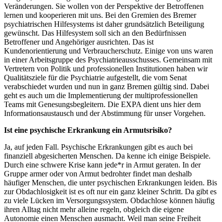
Veränderungen. Sie wollen von der Perspektive der Betroffenen
lernen und kooperieren mit uns. Bei den Gremien des Bremer
psychiatrischen Hilfesystems ist daher grundsätzlich Beteiligung
gewünscht. Das Hilfesystem soll sich an den Bedürfnissen
Betroffener und Angehöriger ausrichten. Das ist
Kundenorientierung und Verbraucherschutz. Einige von uns waren
in einer Arbeitsgruppe des Psychiatrieausschusses. Gemeinsam mit
Vertretern von Politik und professionellen Institutionen haben wir
Qualitätsziele für die Psychiatrie aufgestellt, die vom Senat
verabschiedet wurden und nun in ganz Bremen gültig sind. Dabei
geht es auch um die Implementierung der multiprofessionellen
Teams mit Genesungsbegleitern. Die EXPA dient uns hier dem
Informationsaustausch und der Abstimmung für unser Vorgehen.
Ist eine psychische Erkrankung ein Armutsrisiko?
Ja, auf jeden Fall. Psychische Erkrankungen gibt es auch bei
finanziell abgesicherten Menschen. Da kenne ich einige Beispiele.
Durch eine schwere Krise kann jede*r in Armut geraten. In der
Gruppe armer oder von Armut bedrohter findet man deshalb
häufiger Menschen, die unter psychischen Erkrankungen leiden. Bis
zur Obdachlosigkeit ist es oft nur ein ganz kleiner Schritt. Da gibt es
zu viele Lücken im Versorgungssystem. Obdachlose können häufig
ihren Alltag nicht mehr alleine regeln, obgleich die eigene
Autonomie einen Menschen ausmacht. Weil man seine Freiheit