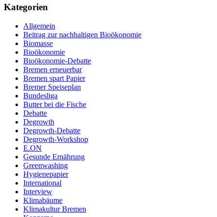
Kategorien
Allgemein
Beitrag zur nachhaltigen Bioökonomie
Biomasse
Bioökonomie
Bioökonomie-Debatte
Bremen erneuerbar
Bremen spart Papier
Bremer Speiseplan
Bundesliga
Butter bei die Fische
Debatte
Degrowth
Degrowth-Debatte
Degrowth-Workshop
E.ON
Gesunde Ernährung
Greenwashing
Hygienepapier
International
Interview
Klimabäume
Klimakultur Bremen