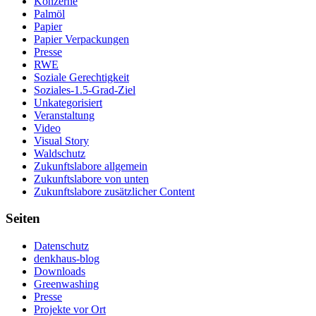
Konzerne
Palmöl
Papier
Papier Verpackungen
Presse
RWE
Soziale Gerechtigkeit
Soziales-1.5-Grad-Ziel
Unkategorisiert
Veranstaltung
Video
Visual Story
Waldschutz
Zukunftslabore allgemein
Zukunftslabore von unten
Zukunftslabore zusätzlicher Content
Seiten
Datenschutz
denkhaus-blog
Downloads
Greenwashing
Presse
Projekte vor Ort