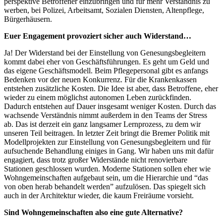
perspektive Betroffener einzubringen und für mehr Verständnis zu
werben, bei Polizei, Arbeitsamt, Sozialen Diensten, Altenpflege,
Bürgerhäusern.
Euer Engagement provoziert sicher auch Widerstand…
Ja! Der Widerstand bei der Einstellung von Genesungsbegleitern
kommt dabei eher von Geschäftsführungen. Es geht um Geld und
das eigene Geschäftsmodell. Beim Pflegepersonal gibt es anfangs
Bedenken vor der neuen Konkurrenz. Für die Krankenkassen
entstehen zusätzliche Kosten. Die Idee ist aber, dass Betroffene, eher
wieder zu einem möglichst autonomen Leben zurückfinden.
Dadurch entstehen auf Dauer insgesamt weniger Kosten. Durch das
wachsende Verständnis nimmt außerdem in den Teams der Stress
ab. Das ist derzeit ein ganz langsamer Lernprozess, zu dem wir
unseren Teil beitragen. In letzter Zeit bringt die Bremer Politik mit
Modellprojekten zur Einstellung von Genesungsbegleitern und für
aufsuchende Behandlung einiges in Gang. Wir haben uns mit dafür
engagiert, dass trotz großer Widerstände nicht renovierbare
Stationen geschlossen wurden. Moderne Stationen sollen eher wie
Wohngemeinschaften aufgebaut sein, um die Hierarchie und “das
von oben herab behandelt werden” aufzulösen. Das spiegelt sich
auch in der Architektur wieder, die kaum Freiräume vorsieht.
Sind Wohngemeinschaften also eine gute Alternative?