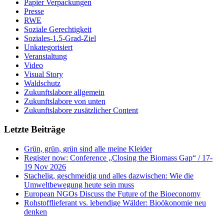
Papier Verpackungen
Presse
RWE
Soziale Gerechtigkeit
Soziales-1.5-Grad-Ziel
Unkategorisiert
Veranstaltung
Video
Visual Story
Waldschutz
Zukunftslabore allgemein
Zukunftslabore von unten
Zukunftslabore zusätzlicher Content
Letzte Beiträge
Grün, grün, grün sind alle meine Kleider
Register now: Conference „Closing the Biomass Gap“ / 17-
19 Nov 2026
Stachelig, geschmeidig und alles dazwischen: Wie die
Umweltbewegung heute sein muss
European NGOs Discuss the Future of the Bioeconomy
Rohstofflieferant vs. lebendige Wälder: Bioökonomie neu
denken