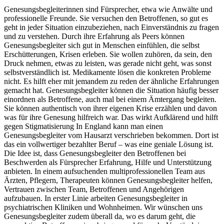
Genesungsbegleiterinnen sind Fürsprecher, etwa wie Anwälte und
professionelle Freunde. Sie versuchen den Betroffenen, so gut es
geht in jeder Situation einzubeziehen, nach Einverständnis zu fragen
und zu verstehen. Durch ihre Erfahrung als Peers können
Genesungsbegleiter sich gut in Menschen einfühlen, die selbst
Erschütterungen, Krisen erleben. Sie wollen zuhören, da sein, den
Druck nehmen, etwas zu leisten, was gerade nicht geht, was sonst
selbstverständlich ist. Medikamente lösen die konkreten Probleme
nicht. Es hilft eher mit jemandem zu reden der ähnliche Erfahrungen
gemacht hat. Genesungsbegleiter können die Situation häufig besser
einordnen als Betroffene, auch mal bei einem Ämtergang begleiten.
Sie können authentisch von ihrer eigenen Krise erzählen und davon
was für ihre Genesung hilfreich war. Das wirkt Aufklärend und hilft
gegen Stigmatisierung In England kann man einen
Genesungsbegleiter vom Hausarzt verschrieben bekommen. Dort ist
das ein vollwertiger bezahlter Beruf – was eine geniale Lösung ist.
Die Idee ist, dass Genesungsbegleiter den Betroffenen bei
Beschwerden als Fürsprecher Erfahrung, Hilfe und Unterstützung
anbieten. In einem aufsuchenden multiprofessionellen Team aus
Ärzten, Pflegern, Therapeuten können Genesungsbegleiter helfen,
Vertrauen zwischen Team, Betroffenen und Angehörigen
aufzubauen. In erster Linie arbeiten Genesungsbegleiter in
psychiatrischen Kliniken und Wohnheimen. Wir wünschen uns
Genesungsbegleiter zudem überall da, wo es darum geht, die