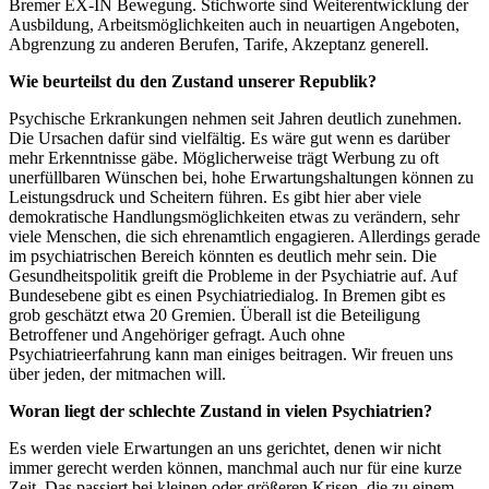
Bremer EX-IN Bewegung. Stichworte sind Weiterentwicklung der
Ausbildung, Arbeitsmöglichkeiten auch in neuartigen Angeboten,
Abgrenzung zu anderen Berufen, Tarife, Akzeptanz generell.
Wie beurteilst du den Zustand unserer Republik?
Psychische Erkrankungen nehmen seit Jahren deutlich zunehmen.
Die Ursachen dafür sind vielfältig. Es wäre gut wenn es darüber
mehr Erkenntnisse gäbe. Möglicherweise trägt Werbung zu oft
unerfüllbaren Wünschen bei, hohe Erwartungshaltungen können zu
Leistungsdruck und Scheitern führen. Es gibt hier aber viele
demokratische Handlungsmöglichkeiten etwas zu verändern, sehr
viele Menschen, die sich ehrenamtlich engagieren. Allerdings gerade
im psychiatrischen Bereich könnten es deutlich mehr sein. Die
Gesundheitspolitik greift die Probleme in der Psychiatrie auf. Auf
Bundesebene gibt es einen Psychiatriedialog. In Bremen gibt es
grob geschätzt etwa 20 Gremien. Überall ist die Beteiligung
Betroffener und Angehöriger gefragt. Auch ohne
Psychiatrieerfahrung kann man einiges beitragen. Wir freuen uns
über jeden, der mitmachen will.
Woran liegt der schlechte Zustand in vielen Psychiatrien?
Es werden viele Erwartungen an uns gerichtet, denen wir nicht
immer gerecht werden können, manchmal auch nur für eine kurze
Zeit. Das passiert bei kleinen oder größeren Krisen, die zu einem