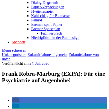
Dialog Degrowth
Papier-Verpackungen
Hygienepapier
Kahlschlag für Biomasse
Palmöl
Bremen spart Papier
Bremer Speiseplan
Fachgespräch
Niedriglöhne in der Bundesliga
Spenden
Menü schiessen
Unkategorisiert
,
Zukunftslabore allgemein
,
Zukunftslabore von
unten
Veröffentlicht am
24. Juli 2020
Frank Robra-Marburg (EXPA): Für eine
Psychiatrie auf Augenhöhe!