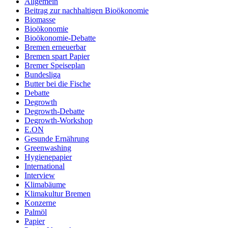
Allgemein
Beitrag zur nachhaltigen Bioökonomie
Biomasse
Bioökonomie
Bioökonomie-Debatte
Bremen erneuerbar
Bremen spart Papier
Bremer Speiseplan
Bundesliga
Butter bei die Fische
Debatte
Degrowth
Degrowth-Debatte
Degrowth-Workshop
E.ON
Gesunde Ernährung
Greenwashing
Hygienepapier
International
Interview
Klimabäume
Klimakultur Bremen
Konzerne
Palmöl
Papier