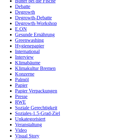
Butter bei die Fische
Debatte
Degrowth
Degrowth-Debatte
Degrowth-Workshop
E.ON
Gesunde Ernährung
Greenwashing
Hygienepapier
International
Interview
Klimabäume
Klimakultur Bremen
Konzerne
Palmöl
Papier
Papier Verpackungen
Presse
RWE
Soziale Gerechtigkeit
Soziales-1.5-Grad-Ziel
Unkategorisiert
Veranstaltung
Video
Visual Story