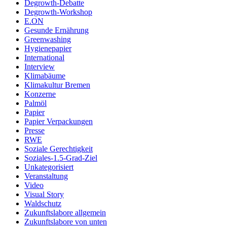
Degrowth-Debatte
Degrowth-Workshop
E.ON
Gesunde Ernährung
Greenwashing
Hygienepapier
International
Interview
Klimabäume
Klimakultur Bremen
Konzerne
Palmöl
Papier
Papier Verpackungen
Presse
RWE
Soziale Gerechtigkeit
Soziales-1.5-Grad-Ziel
Unkategorisiert
Veranstaltung
Video
Visual Story
Waldschutz
Zukunftslabore allgemein
Zukunftslabore von unten