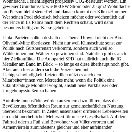
Wohnfläche, Ferienfliegerei progressiv CO2-besteuert werden. Ein
gewisser Grundumsatz wie 800 kW Strom oder 25 qm2 Wohnfläche
pro Person bleibt steuerfrei und danach kommt der Klima-Hammer:
Wer seinen Pool elektrisch beheizen möchte oder wöchentlich auf
der Finca in La Palma nach dem Rechten schaut, wird dann
besonders heftig zur Kasse gebeten.
Linke Parteien sollten deshalb das Thema Umwelt nicht der Bio-
Olivenöl-Mitte überlassen. Nicht nur weil Klimaschutz sonst zur
Politik nach Gutsherrenart verkommt, sondern auch weil so
Wählerinnen und Wähler zu gewinnen sind. Natürlich gibt es auch
hier Zielkonflikte: Die Autopartei SPD hat natürlich auch die IG
Metaller am Band im Blick – so lange es diese überhaupt noch gibt.
Aber auch hier ändern sich die Vorzeichen mit
Lichtgeschwindigkeit. Letztendlich nützt es auch den
Mitarbeiter*innen von Mercedes mehr, wenn die Politik eine
zukunftsfähige Mobilität vorgibt, anstatt neue Parkhäuser oder
Umgehungsstraßen zu bauen.
Autofreie Innenstädte würden außerdem dazu führen, dass die
Bevölkerung öffentlichen Raum zur gemeinschaftlichen Nutzung
überreicht bekommt. In Zeiten auseinander driftender Lebenswelten
ein nicht unerheblicher Mehrwert für unsere Gesellschaft. Auf dem
Fahrrad oder zu Fuß sind Bewohner von Villenvororten und
Armenvierteln zumindestens gleicher und eher aufeinander