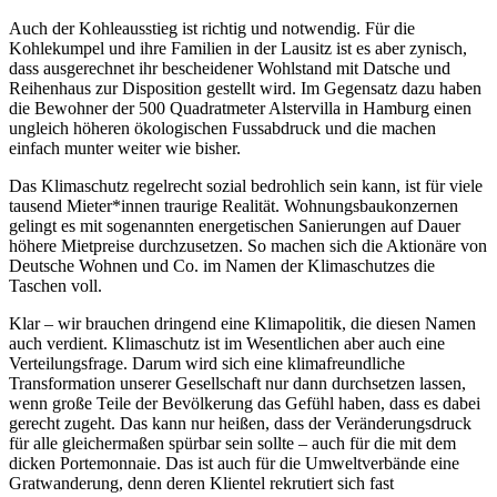
Auch der Kohleausstieg ist richtig und notwendig. Für die
Kohlekumpel und ihre Familien in der Lausitz ist es aber zynisch,
dass ausgerechnet ihr bescheidener Wohlstand mit Datsche und
Reihenhaus zur Disposition gestellt wird. Im Gegensatz dazu haben
die Bewohner der 500 Quadratmeter Alstervilla in Hamburg einen
ungleich höheren ökologischen Fussabdruck und die machen
einfach munter weiter wie bisher.
Das Klimaschutz regelrecht sozial bedrohlich sein kann, ist für viele
tausend Mieter*innen traurige Realität. Wohnungsbaukonzernen
gelingt es mit sogenannten energetischen Sanierungen auf Dauer
höhere Mietpreise durchzusetzen. So machen sich die Aktionäre von
Deutsche Wohnen und Co. im Namen der Klimaschutzes die
Taschen voll.
Klar – wir brauchen dringend eine Klimapolitik, die diesen Namen
auch verdient. Klimaschutz ist im Wesentlichen aber auch eine
Verteilungsfrage. Darum wird sich eine klimafreundliche
Transformation unserer Gesellschaft nur dann durchsetzen lassen,
wenn große Teile der Bevölkerung das Gefühl haben, dass es dabei
gerecht zugeht. Das kann nur heißen, dass der Veränderungsdruck
für alle gleichermaßen spürbar sein sollte – auch für die mit dem
dicken Portemonnaie. Das ist auch für die Umweltverbände eine
Gratwanderung, denn deren Klientel rekrutiert sich fast