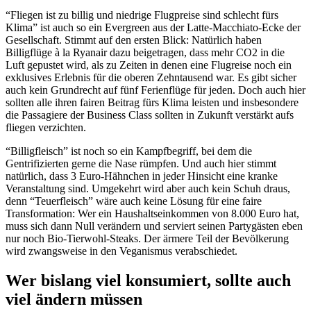
“Fliegen ist zu billig und niedrige Flugpreise sind schlecht fürs
Klima” ist auch so ein Evergreen aus der Latte-Macchiato-Ecke der
Gesellschaft. Stimmt auf den ersten Blick: Natürlich haben
Billigflüge à la Ryanair dazu beigetragen, dass mehr CO2 in die
Luft gepustet wird, als zu Zeiten in denen eine Flugreise noch ein
exklusives Erlebnis für die oberen Zehntausend war. Es gibt sicher
auch kein Grundrecht auf fünf Ferienflüge für jeden. Doch auch hier
sollten alle ihren fairen Beitrag fürs Klima leisten und insbesondere
die Passagiere der Business Class sollten in Zukunft verstärkt aufs
fliegen verzichten.
“Billigfleisch” ist noch so ein Kampfbegriff, bei dem die
Gentrifizierten gerne die Nase rümpfen. Und auch hier stimmt
natürlich, dass 3 Euro-Hähnchen in jeder Hinsicht eine kranke
Veranstaltung sind. Umgekehrt wird aber auch kein Schuh draus,
denn “Teuerfleisch” wäre auch keine Lösung für eine faire
Transformation: Wer ein Haushaltseinkommen von 8.000 Euro hat,
muss sich dann Null verändern und serviert seinen Partygästen eben
nur noch Bio-Tierwohl-Steaks. Der ärmere Teil der Bevölkerung
wird zwangsweise in den Veganismus verabschiedet.
Wer bislang viel konsumiert, sollte auch
viel ändern müssen