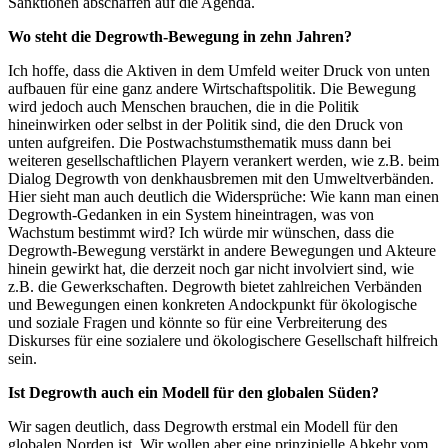
Sanktionen abschaffen auf die Agenda.
Wo steht die Degrowth-Bewegung in zehn Jahren?
Ich hoffe, dass die Aktiven in dem Umfeld weiter Druck von unten
aufbauen für eine ganz andere Wirtschaftspolitik. Die Bewegung
wird jedoch auch Menschen brauchen, die in die Politik
hineinwirken oder selbst in der Politik sind, die den Druck von
unten aufgreifen. Die Postwachstumsthematik muss dann bei
weiteren gesellschaftlichen Playern verankert werden, wie z.B. beim
Dialog Degrowth von denkhausbremen mit den Umweltverbänden.
Hier sieht man auch deutlich die Widersprüche: Wie kann man einen
Degrowth-Gedanken in ein System hineintragen, was von
Wachstum bestimmt wird? Ich würde mir wünschen, dass die
Degrowth-Bewegung verstärkt in andere Bewegungen und Akteure
hinein gewirkt hat, die derzeit noch gar nicht involviert sind, wie
z.B. die Gewerkschaften. Degrowth bietet zahlreichen Verbänden
und Bewegungen einen konkreten Andockpunkt für ökologische
und soziale Fragen und könnte so für eine Verbreiterung des
Diskurses für eine sozialere und ökologischere Gesellschaft hilfreich
sein.
Ist Degrowth auch ein Modell für den globalen Süden?
Wir sagen deutlich, dass Degrowth erstmal ein Modell für den
globalen Norden ist. Wir wollen aber eine prinzipielle Abkehr vom