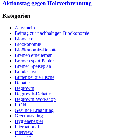
Aktionstag gegen Holzverbrennung
Kategorien
Allgemein
Beitrag zur nachhaltigen Bioökonomie
Biomasse
Bioökonomie
Bioökonomie-Debatte
Bremen erneuerbar
Bremen spart Papier
Bremer Speiseplan
Bundesliga
Butter bei die Fische
Debatte
Degrowth
Degrowth-Debatte
Degrowth-Workshop
E.ON
Gesunde Ernährung
Greenwashing
Hygienepapier
International
Interview