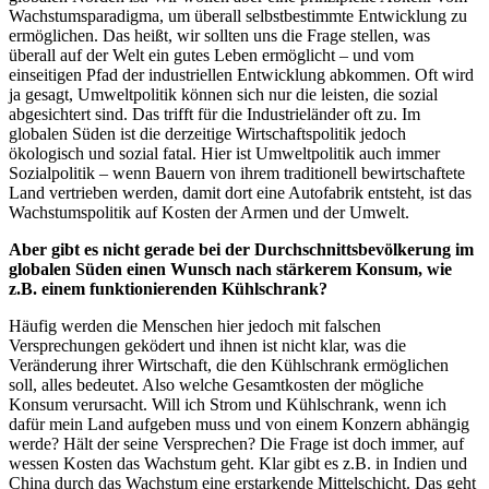
Wachstumsparadigma, um überall selbstbestimmte Entwicklung zu
ermöglichen. Das heißt, wir sollten uns die Frage stellen, was
überall auf der Welt ein gutes Leben ermöglicht – und vom
einseitigen Pfad der industriellen Entwicklung abkommen. Oft wird
ja gesagt, Umweltpolitik können sich nur die leisten, die sozial
abgesichtert sind. Das trifft für die Industrieländer oft zu. Im
globalen Süden ist die derzeitige Wirtschaftspolitik jedoch
ökologisch und sozial fatal. Hier ist Umweltpolitik auch immer
Sozialpolitik – wenn Bauern von ihrem traditionell bewirtschaftete
Land vertrieben werden, damit dort eine Autofabrik entsteht, ist das
Wachstumspolitik auf Kosten der Armen und der Umwelt.
Aber gibt es nicht gerade bei der Durchschnittsbevölkerung im
globalen Süden einen Wunsch nach stärkerem Konsum, wie
z.B. einem funktionierenden Kühlschrank?
Häufig werden die Menschen hier jedoch mit falschen
Versprechungen geködert und ihnen ist nicht klar, was die
Veränderung ihrer Wirtschaft, die den Kühlschrank ermöglichen
soll, alles bedeutet. Also welche Gesamtkosten der mögliche
Konsum verursacht. Will ich Strom und Kühlschrank, wenn ich
dafür mein Land aufgeben muss und von einem Konzern abhängig
werde? Hält der seine Versprechen? Die Frage ist doch immer, auf
wessen Kosten das Wachstum geht. Klar gibt es z.B. in Indien und
China durch das Wachstum eine erstarkende Mittelschicht. Das geht