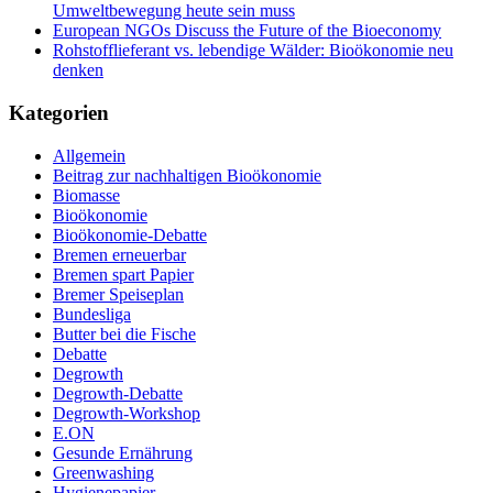
Umweltbewegung heute sein muss
European NGOs Discuss the Future of the Bioeconomy
Rohstofflieferant vs. lebendige Wälder: Bioökonomie neu
denken
Kategorien
Allgemein
Beitrag zur nachhaltigen Bioökonomie
Biomasse
Bioökonomie
Bioökonomie-Debatte
Bremen erneuerbar
Bremen spart Papier
Bremer Speiseplan
Bundesliga
Butter bei die Fische
Debatte
Degrowth
Degrowth-Debatte
Degrowth-Workshop
E.ON
Gesunde Ernährung
Greenwashing
Hygienepapier