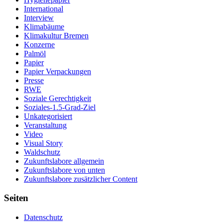
International
Interview
Klimabäume
Klimakultur Bremen
Konzerne
Palmöl
Papier
Papier Verpackungen
Presse
RWE
Soziale Gerechtigkeit
Soziales-1.5-Grad-Ziel
Unkategorisiert
Veranstaltung
Video
Visual Story
Waldschutz
Zukunftslabore allgemein
Zukunftslabore von unten
Zukunftslabore zusätzlicher Content
Seiten
Datenschutz