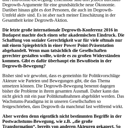
Degrowth-Argumente für eine grundsätzliche neue Ökonomie.
Darüber hinaus gibt es dort Personen, die auch im Degrowth-
Umfeld aktiv sind. Es ist aber nach meiner Einschätzung in der
Gesamtheit keine Degrowth-Aktion.
Die letzte große internationale Degrowth-Konferenz 2016 in
Budapest machte doch einen sehr akademischen Eindruck. Die
Schaffung von sozialer Gerechtigkeit war für viele oftmals nur
mit einem Spiegelstrich in einer Power Point-Präsentation
abgehandelt. Wenn man tatsächlich die Gesellschaften
gerechter gestalten wollte, würde es zu großen Widerständen
kommen. Gibt es dafür überhaupt ein Bewußtsein in der
Degrowth-Bewegung?
Bisher sind wir gewohnt, dass es gemeinhin für Politikvorschläge
Akteure wie Parteien und Bewegungen gibt, die das Thema
umsetzen können. Die Degrowth-Bewegung benennt dagegen
bisher die Probleme in ihrem gesamten Ausmaß. Daher kann das
nicht gleich mit ein paar Politikmaßnahmen abgebildet werden. Das
Wachstums-Paradigma ist in unseren Gesellschaften so
festgeschrieben, dass Degrowth da manchmal fast weltfremd wirkt.
Aber werden denn eigentlich nicht bestimmten Begriffe in der
Postwachstums-Bewegung, wie z.B. „die große
Transformation“, bereits von anderen Akteuren gekapert. So