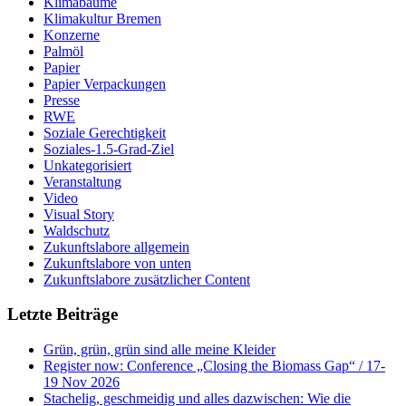
Klimabäume
Klimakultur Bremen
Konzerne
Palmöl
Papier
Papier Verpackungen
Presse
RWE
Soziale Gerechtigkeit
Soziales-1.5-Grad-Ziel
Unkategorisiert
Veranstaltung
Video
Visual Story
Waldschutz
Zukunftslabore allgemein
Zukunftslabore von unten
Zukunftslabore zusätzlicher Content
Letzte Beiträge
Grün, grün, grün sind alle meine Kleider
Register now: Conference „Closing the Biomass Gap“ / 17-
19 Nov 2026
Stachelig, geschmeidig und alles dazwischen: Wie die