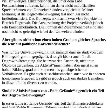
viel schwieriger. Einzelpersonen, die unter dem Label
Postwachstum auftreten, kann man daher nicht mit offiziellen
Sprecher*innen von Umweltverbänden vergleichen. Meiner
Meinung ist die Degrowth-Bewegung fast noch gar nicht
institutionalisiert. Das Konzeptwerk macht zwar viele Projekte im
Bereich Degrowth. Die Ausgestaltung der Projekte verläuft jedoch
sehr basisdemokratisch. Die Formen der Zusammenarbeit sind also
noch nicht so gefestigt wie bei den Umweltverbänden.
Aber gibt es nicht schon einen hohen Grad an gleicher Sprache,
die sehr auf politische Korrektheit achtet?
Was für die Umweltbewegung gilt, nämlich dass sie stark von dem
Bildungsbürgertum geprägt ist, dass gilt bisher auch für die
Degrowth-Bewegung. Sie hat zwar den Anspruch, nicht nur
Ökologie zu denken, die Aktivist*innen haben aber meist einen
hohen Bildungsgrad und kommen aus gut abgesicherten
Verhältnissen. Es gibt auch Ausschlussmechanismen wie in anderen
homogenen Gruppen. Es gibt es jedoch auch ein starkes Bemühen,
in diesem Punkt diverser zu werden.
Sind die Aktivist*innen von „Ende Gelände“ eigentlich ein Teil
der Degrowth-Bewegung?
In erster Linie ist „Ende Gelände“ ein Teil der Klimagerechtigkeits-
und Anti-Kohle-Bewegung. Erkennbar sind dort jedoch durchaus