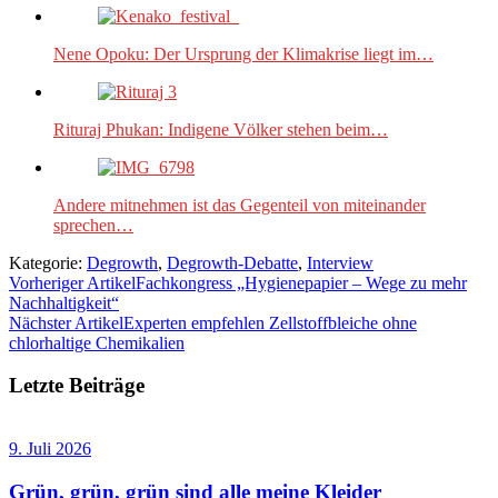
Nene Opoku: Der Ursprung der Klimakrise liegt im…
Rituraj Phukan: Indigene Völker stehen beim…
Andere mitnehmen ist das Gegenteil von miteinander
sprechen…
Kategorie:
Degrowth
,
Degrowth-Debatte
,
Interview
Vorheriger Artikel
Fachkongress „Hygienepapier – Wege zu mehr
Nachhaltigkeit“
Nächster Artikel
Experten empfehlen Zellstoffbleiche ohne
chlorhaltige Chemikalien
Letzte Beiträge
9. Juli 2026
Grün, grün, grün sind alle meine Kleider