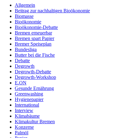
Allgemein
Beitrag zur nachhaltigen Bioökonomie
Biomasse
Bioökonomie
Bioökonomie-Debatte
Bremen erneuerbar
Bremen spart Papier
Bremer Speiseplan
Bundesliga
Butter bei die Fische
Debatte
Degrowth
Degrowth-Debatte
Degrowth-Workshop
E.ON
Gesunde Ernährung
Greenwashing
Hygienepapier
International
Interview
Klimabäume
Klimakultur Bremen
Konzerne
Palmöl