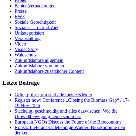
Papier
Papier Verpackungen
Presse
RWE
Soziale Gerechtigkeit
Soziales-1.5-Grad-Ziel
Unkategorisiert
Veranstaltung
Video
Visual Story
Waldschutz
Zukunftslabore allgemein
Zukunftslabore von unten
Zukunftslabore zusätzlicher Content
Letzte Beiträge
Grün, grün, grün sind alle meine Kleider
Register now: Conference „Closing the Biomass Gap“ / 17-
19 Nov 2026
Stachelig, geschmeidig und alles dazwischen: Wie die
Umweltbewegung heute sein muss
European NGOs Discuss the Future of the Bioeconomy
Rohstofflieferant vs. lebendige Wälder: Bioökonomie neu
denken