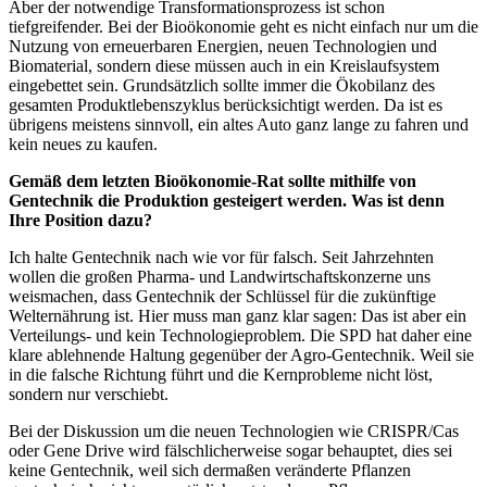
Aber der notwendige Transformationsprozess ist schon
tiefgreifender. Bei der Bioökonomie geht es nicht einfach nur um die
Nutzung von erneuerbaren Energien, neuen Technologien und
Biomaterial, sondern diese müssen auch in ein Kreislaufsystem
eingebettet sein. Grundsätzlich sollte immer die Ökobilanz des
gesamten Produktlebenszyklus berücksichtigt werden. Da ist es
übrigens meistens sinnvoll, ein altes Auto ganz lange zu fahren und
kein neues zu kaufen.
Gemäß dem letzten Bioökonomie-Rat sollte mithilfe von
Gentechnik die Produktion gesteigert werden. Was ist denn
Ihre Position dazu?
Ich halte Gentechnik nach wie vor für falsch. Seit Jahrzehnten
wollen die großen Pharma- und Landwirtschaftskonzerne uns
weismachen, dass Gentechnik der Schlüssel für die zukünftige
Welternährung ist. Hier muss man ganz klar sagen: Das ist aber ein
Verteilungs- und kein Technologieproblem. Die SPD hat daher eine
klare ablehnende Haltung gegenüber der Agro-Gentechnik. Weil sie
in die falsche Richtung führt und die Kernprobleme nicht löst,
sondern nur verschiebt.
Bei der Diskussion um die neuen Technologien wie CRISPR/Cas
oder Gene Drive wird fälschlicherweise sogar behauptet, dies sei
keine Gentechnik, weil sich dermaßen veränderte Pflanzen