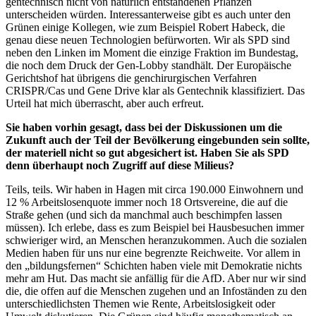
gentechnisch nicht von natürlich entstandenen Pflanzen
unterscheiden würden. Interessanterweise gibt es auch unter den
Grünen einige Kollegen, wie zum Beispiel Robert Habeck, die
genau diese neuen Technologien befürworten. Wir als SPD sind
neben den Linken im Moment die einzige Fraktion im Bundestag,
die noch dem Druck der Gen-Lobby standhält. Der Europäische
Gerichtshof hat übrigens die genchirurgischen Verfahren
CRISPR/Cas und Gene Drive klar als Gentechnik klassifiziert. Das
Urteil hat mich überrascht, aber auch erfreut.
Sie haben vorhin gesagt, dass bei der Diskussionen um die
Zukunft auch der Teil der Bevölkerung eingebunden sein sollte,
der materiell nicht so gut abgesichert ist. Haben Sie als SPD
denn überhaupt noch Zugriff auf diese Milieus?
Teils, teils. Wir haben in Hagen mit circa 190.000 Einwohnern und
12 % Arbeitslosenquote immer noch 18 Ortsvereine, die auf die
Straße gehen (und sich da manchmal auch beschimpfen lassen
müssen). Ich erlebe, dass es zum Beispiel bei Hausbesuchen immer
schwieriger wird, an Menschen heranzukommen. Auch die sozialen
Medien haben für uns nur eine begrenzte Reichweite. Vor allem in
den „bildungsfernen“ Schichten haben viele mit Demokratie nichts
mehr am Hut. Das macht sie anfällig für die AfD. Aber nur wir sind
die, die offen auf die Menschen zugehen und an Infoständen zu den
unterschiedlichsten Themen wie Rente, Arbeitslosigkeit oder