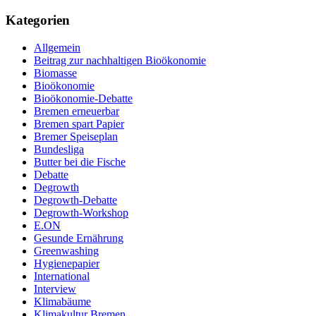
Kategorien
Allgemein
Beitrag zur nachhaltigen Bioökonomie
Biomasse
Bioökonomie
Bioökonomie-Debatte
Bremen erneuerbar
Bremen spart Papier
Bremer Speiseplan
Bundesliga
Butter bei die Fische
Debatte
Degrowth
Degrowth-Debatte
Degrowth-Workshop
E.ON
Gesunde Ernährung
Greenwashing
Hygienepapier
International
Interview
Klimabäume
Klimakultur Bremen