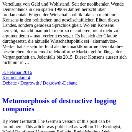
Verteilung von Geld und Wohlstand. Seit der neoliberalen Wende
Deutschlands in den späten 1990er Jahren herrscht über
fundamentale Fragen der Wirtschaftspolitik faktisch nicht nur
Konsens in den politischen und gesellschaftlichen Eliten dieses
Landes, sondern geradezu Sprachlosigkeit. Wo ein Konsens
herrscht, braucht man nicht mehr zu diskutieren, nicht mehr zu
argumentieren – man verlernt es sogar. Es hat sich der Glaube
durchgesetzt, die aktuelle Wirtschaftspolitik sei »alternativlos«.
Merkel hat sie sehr treffend als die »marktkonforme Demokratie«
beschrieben; der »demokratiekonforme Markt« gehört längst der
Vergangenheit an. Jedenfalls bis 2015. Dieser Konsens äussert sich
nicht nur in …
8. Februar 2016
Kommentare 4
Debatte
/
Degrowth
/
Degrowth-Debatte
Metamorphosis of destructive logging
companies
By Peter Gerhardt The German version of this post can be
found here. This article was published as well on The Ecologist,
World Rainforest Movement Bulletin, Redd Monitor, Welt-