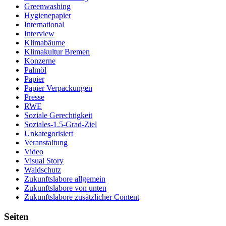
Greenwashing
Hygienepapier
International
Interview
Klimabäume
Klimakultur Bremen
Konzerne
Palmöl
Papier
Papier Verpackungen
Presse
RWE
Soziale Gerechtigkeit
Soziales-1.5-Grad-Ziel
Unkategorisiert
Veranstaltung
Video
Visual Story
Waldschutz
Zukunftslabore allgemein
Zukunftslabore von unten
Zukunftslabore zusätzlicher Content
Seiten