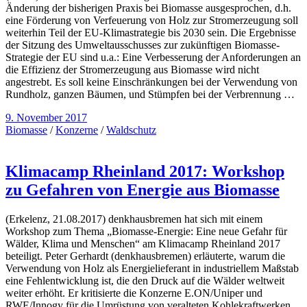
Änderung der bisherigen Praxis bei Biomasse ausgesprochen, d.h.
eine Förderung von Verfeuerung von Holz zur Stromerzeugung soll
weiterhin Teil der EU-Klimastrategie bis 2030 sein. Die Ergebnisse
der Sitzung des Umweltausschusses zur zukünftigen Biomasse-
Strategie der EU sind u.a.: Eine Verbesserung der Anforderungen an
die Effizienz der Stromerzeugung aus Biomasse wird nicht
angestrebt. Es soll keine Einschränkungen bei der Verwendung von
Rundholz, ganzen Bäumen, und Stümpfen bei der Verbrennung …
9. November 2017
Biomasse
/
Konzerne
/
Waldschutz
Klimacamp Rheinland 2017: Workshop
zu Gefahren von Energie aus Biomasse
(Erkelenz, 21.08.2017) denkhausbremen hat sich mit einem
Workshop zum Thema „Biomasse-Energie: Eine neue Gefahr für
Wälder, Klima und Menschen“ am Klimacamp Rheinland 2017
beteiligt. Peter Gerhardt (denkhausbremen) erläuterte, warum die
Verwendung von Holz als Energielieferant in industriellem Maßstab
eine Fehlentwicklung ist, die den Druck auf die Wälder weltweit
weiter erhöht. Er kritisierte die Konzerne E.ON/Uniper und
RWE/Innogy für die Umrüstung von veralteten Kohlekraftwerken