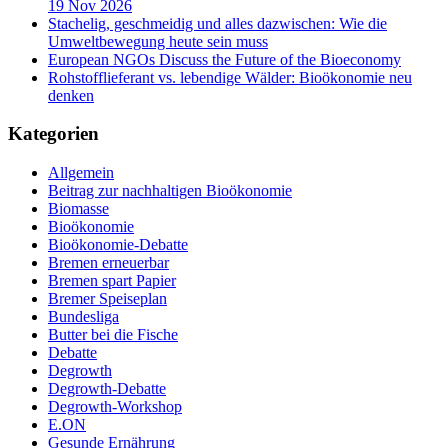
19 Nov 2026
Stachelig, geschmeidig und alles dazwischen: Wie die
Umweltbewegung heute sein muss
European NGOs Discuss the Future of the Bioeconomy
Rohstofflieferant vs. lebendige Wälder: Bioökonomie neu
denken
Kategorien
Allgemein
Beitrag zur nachhaltigen Bioökonomie
Biomasse
Bioökonomie
Bioökonomie-Debatte
Bremen erneuerbar
Bremen spart Papier
Bremer Speiseplan
Bundesliga
Butter bei die Fische
Debatte
Degrowth
Degrowth-Debatte
Degrowth-Workshop
E.ON
Gesunde Ernährung