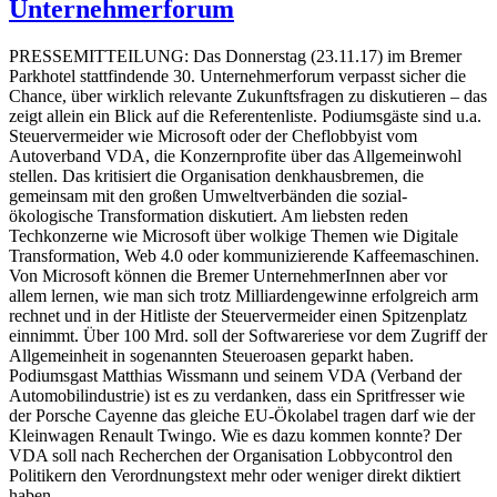
Unternehmerforum
PRESSEMITTEILUNG: Das Donnerstag (23.11.17) im Bremer
Parkhotel stattfindende 30. Unternehmerforum verpasst sicher die
Chance, über wirklich relevante Zukunftsfragen zu diskutieren – das
zeigt allein ein Blick auf die Referentenliste. Podiumsgäste sind u.a.
Steuervermeider wie Microsoft oder der Cheflobbyist vom
Autoverband VDA, die Konzernprofite über das Allgemeinwohl
stellen. Das kritisiert die Organisation denkhausbremen, die
gemeinsam mit den großen Umweltverbänden die sozial-
ökologische Transformation diskutiert. Am liebsten reden
Techkonzerne wie Microsoft über wolkige Themen wie Digitale
Transformation, Web 4.0 oder kommunizierende Kaffeemaschinen.
Von Microsoft können die Bremer UnternehmerInnen aber vor
allem lernen, wie man sich trotz Milliardengewinne erfolgreich arm
rechnet und in der Hitliste der Steuervermeider einen Spitzenplatz
einnimmt. Über 100 Mrd. soll der Softwareriese vor dem Zugriff der
Allgemeinheit in sogenannten Steueroasen geparkt haben.
Podiumsgast Matthias Wissmann und seinem VDA (Verband der
Automobilindustrie) ist es zu verdanken, dass ein Spritfresser wie
der Porsche Cayenne das gleiche EU-Ökolabel tragen darf wie der
Kleinwagen Renault Twingo. Wie es dazu kommen konnte? Der
VDA soll nach Recherchen der Organisation Lobbycontrol den
Politikern den Verordnungstext mehr oder weniger direkt diktiert
haben. …