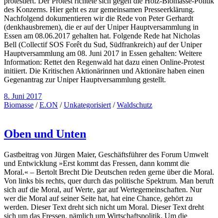
protestiert. Der Protest richtete sich gegen die Holz-Biomasse-Politik
des Konzerns. Hier geht es zur gemeinsamen Presseerklärung.
Nachfolgend dokumentieren wir die Rede von Peter Gerhardt
(denkhausbremen), die er auf der Uniper Hauptversammlung in
Essen am 08.06.2017 gehalten hat. Folgende Rede hat Nicholas
Bell (Collectif SOS Forêt du Sud, Südfrankreich) auf der Uniper
Hauptversammlung am 08. Juni 2017 in Essen gehalten: Weitere
Information: Rettet den Regenwald hat dazu einen Online-Protest
initiiert. Die Kritischen Aktionärinnen und Aktionäre haben einen
Gegenantrag zur Uniper Hauptversammlung gestellt.
8. Juni 2017
Biomasse
/
E.ON
/
Unkategorisiert
/
Waldschutz
Oben und Unten
Gastbeitrag von Jürgen Maier, Geschäftsführer des Forum Umwelt
und Entwicklung »Erst kommt das Fressen, dann kommt die
Moral.« – Bertolt Brecht Die Deutschen reden gerne über die Moral.
Von links bis rechts, quer durch das politische Spektrum. Man beruft
sich auf die Moral, auf Werte, gar auf Wertegemeinschaften. Nur
wer die Moral auf seiner Seite hat, hat eine Chance, gehört zu
werden. Dieser Text dreht sich nicht um Moral. Dieser Text dreht
sich um das Fressen, nämlich um Wirtschaftspolitik. Um die