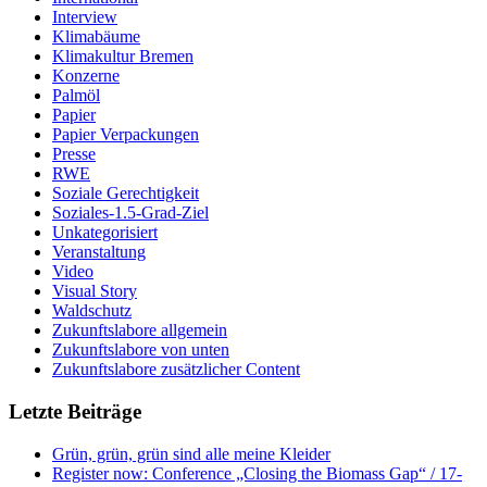
Interview
Klimabäume
Klimakultur Bremen
Konzerne
Palmöl
Papier
Papier Verpackungen
Presse
RWE
Soziale Gerechtigkeit
Soziales-1.5-Grad-Ziel
Unkategorisiert
Veranstaltung
Video
Visual Story
Waldschutz
Zukunftslabore allgemein
Zukunftslabore von unten
Zukunftslabore zusätzlicher Content
Letzte Beiträge
Grün, grün, grün sind alle meine Kleider
Register now: Conference „Closing the Biomass Gap“ / 17-