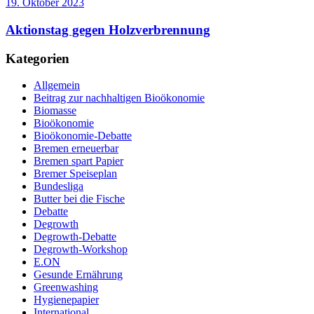
19. Oktober 2023
Aktionstag gegen Holzverbrennung
Kategorien
Allgemein
Beitrag zur nachhaltigen Bioökonomie
Biomasse
Bioökonomie
Bioökonomie-Debatte
Bremen erneuerbar
Bremen spart Papier
Bremer Speiseplan
Bundesliga
Butter bei die Fische
Debatte
Degrowth
Degrowth-Debatte
Degrowth-Workshop
E.ON
Gesunde Ernährung
Greenwashing
Hygienepapier
International