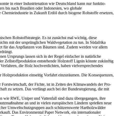
omie in einer Industrienation wie Deutschland kann nur funktio­
rs bis nach Brasi­lien oder Indonesien, wo globale
ie Chemieindustrie in Zukunft Erdöl durch biogene Rohstoffe ersetzen,
schen Rohstoffstrategie. Es ist zunächst mal wichtig, diese
nichts mit der ursprünglichen Waldvegetation zu tun. In Südafrika
net für das An­pflanzen von Bäumen sind. Zudem werden vor allem
rdrängt.
n Ur­sprungs lassen sich in der Regel einfacher in natürliche
er Zellstoffpro­duktion entstehende Holzstoff Lignin könnte zukünf­tig
 Verfahren, die Holz hochverdichten, haben vielversprechendes
der Holzpro­duktion einseitig Vorfahrt einzuräumen. Die Konse­quenzen,
orstwirtschaft, der Fichte, ist in Zeiten des Klimawandels der Pro­
chaft zu setzen. Das verfängt auch bei der Bundesregierung, die mit
esen wie RWE, Uniper und Vattenfall sind dazu übergegangen, ihre
aschutzmaßnahme an und in vielen europäischen Ländern sprießen neue
scher Umwelt­schutzgruppen auch schützenswerte Hartholzwälder
erkauft. Das Environmental Paper Network, ein internationaler