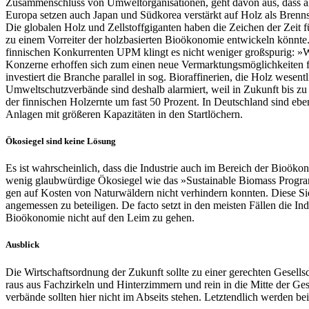
Zusammenschluss von Umweltorganisationen, geht davon aus, dass all
Europa setzen auch Japan und Südkorea verstärkt auf Holz als Brennst
Die globalen Holz­ und Zellstoffgiganten haben die Zeichen der Zeit f
zu einem Vorreiter der holzbasierten Bioökono­mie entwickeln könnt
finnischen Konkurrenten UPM klingt es nicht weniger großspurig: »We le
Konzerne erhoffen sich zum einen neue Vermarktungsmöglichkeiten für
investiert die Branche parallel in sog. Bio­raffinerien, die Holz wesent
Umweltschutzverbände sind deshalb alarmiert, weil in Zukunft bis z
der finnischen Holzernte um fast 50 Prozent. In Deutschland sind ebe
Anlagen mit größeren Kapazitäten in den Startlöchern.
Ökosiegel sind keine Lösung
Es ist wahrscheinlich, dass die Industrie auch im Bereich der Bioökon
wenig glaubwürdige Ökosiegel wie das »Sustainable Biomass Program«.
gen auf Kosten von Naturwäldern nicht verhindern konnten. Diese Sie
angemes­sen zu beteiligen. De facto setzt in den meisten Fällen die I
Bioökono­mie nicht auf den Leim zu gehen.
Ausblick
Die Wirtschaftsordnung der Zukunft sollte zu einer gerechten Gesell
raus aus Fachzirkeln und Hinterzimmern und rein in die Mitte der Ge
verbände sollten hier nicht im Abseits stehen. Letzt­endlich werden