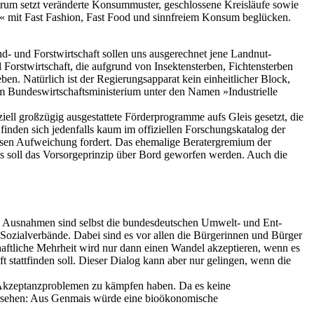
erum setzt verän­derte Konsummuster, geschlossene Kreisläufe sowie
« mit Fast Fa­shion, Fast Food und sinnfreiem Konsum beglücken.
d­- und Forst­wirtschaft sollen uns ausgerechnet jene Landnut­
d Forstwirtschaft, die aufgrund von Insektensterben, Fichtensterben
en. Natürlich ist der Regierungsapparat kein einheitlicher Block,
m Bundeswirtschafts­ministerium unter den Namen »Industrielle
ziell großzügig ausgestattete Förderprogramme aufs Gleis gesetzt, die
finden sich jedenfalls kaum im offiziellen Forschungskatalog der
essen Aufweichung fordert. Das ehemalige Beratergremium der
s soll das Vorsorgeprinzip über Bord geworfen werden. Auch die
ige Ausnahmen sind selbst die bundesdeutschen Umwelt­- und Ent­
Sozialverbände. Da­bei sind es vor allen die Bürgerinnen und Bürger
haftliche Mehrheit wird nur dann einen Wandel akzeptieren, wenn es
stattfinden soll. Die­ser Dialog kann aber nur gelingen, wenn die
 Akzeptanz­problemen zu kämpfen haben. Da es keine
versehen: Aus Genmais würde eine bioökonomische