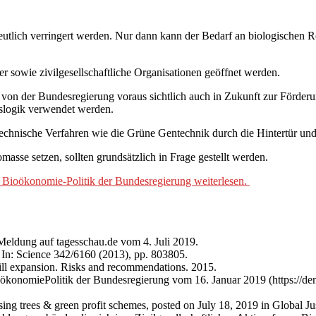
eutlich verringert werden. Nur dann kann der Bedarf an biologischen Ro
 sowie zivilgesellschaftliche Orga­nisationen geöffnet werden.
von der Bundesregierung voraus­ sichtlich auch in Zukunft zur Förderun
ngslogik verwendet werden.
echnische Verfahren wie die Grüne Gentechnik durch die Hintertür und 
sse setzen, sollten grundsätzlich in Frage gestellt werden.
 Bioökonomie-Politik der Bundesregierung weiterlesen.
Meldung auf tagesschau.de vom 4. Juli 2019.
 In: Science 342/6160 (2013), pp. 803­805.
l expansion. Risks and recommendations. 2015.
ökonomie­Politik der Bundesregierung vom 16. Januar 2019 (https://
 trees & green profit schemes, posted on July 18, 2019 in Global Jus