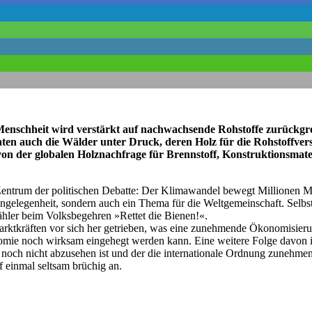
e Menschheit wird verstärkt auf nachwachsende Rohstoffe zurückgr
raten auch die Wälder unter Druck, deren Holz für die Rohstoffver
von der globalen Holznachfrage für Brennstoff, Konstruktionsmate
 Zentrum der politischen Debatte: Der Klimawandel bewegt Millionen
 Angelegenheit, sondern auch ein Thema für die Weltgemeinschaft. Selb
hler beim Volksbegehren »Rettet die Bienen!«.
tkräften vor sich her getrie­ben, was eine zunehmende Ökonomisierung
omie noch wirksam eingehegt werden kann. Eine weitere Folge davon ist,
noch nicht abzusehen ist und der die internationale Ordnung zunehmend
f einmal seltsam brüchig an.