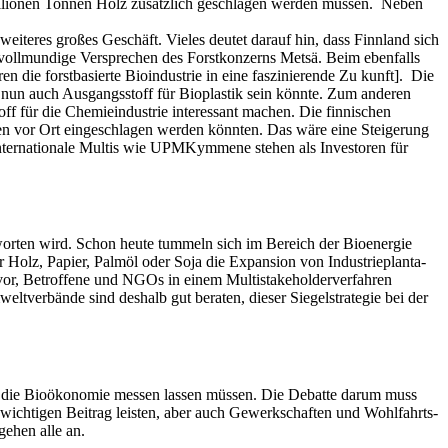
Millionen Tonnen Holz zusätzlich geschlagen werden müssen. Neben
eiteres gro­ßes Geschäft. Vieles deutet darauf hin, dass Finnland sich
vollmundige Versprechen des Forstkonzerns Metsä. Beim eben­falls
n die forstbasierte Bioindustrie in eine faszinierende Zu­ kunft]. Die
 nun auch Ausgangsstoff für Bioplastik sein könnte. Zum anderen
hstoff für die Chemieindustrie interessant machen. Die finnischen
en vor Ort eingeschlagen werden könnten. Das wäre eine Steige­rung
 internationale Multis wie UPM­Kymmene stehen als Investoren für
ntworten wird. Schon heute tummeln sich im Bereich der Bioenergie
 Holz, Papier, Palmöl oder Soja die Expansion von Industrieplanta­
 vor, Betroffene und NGOs in einem Multistakeholderverfahren
eltverbände sind deshalb gut beraten, dieser Siegelstrategie bei der
uch die Bioökonomie messen lassen müssen. Die Debatte darum muss
 wichtigen Beitrag leisten, aber auch Gewerkschaften und Wohlfahrts­
gehen alle an.