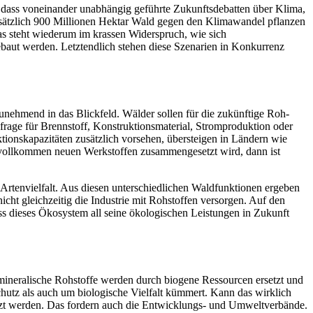
 dass voneinander unabhängig geführte Zukunftsdebatten über Klima,
sätzlich 900 Mil­lionen Hektar Wald gegen den Klimawandel pflanzen
 Das steht wiederum im krassen Widerspruch, wie sich
baut werden. Letztendlich stehen die­se Szenarien in Konkurrenz
nehmend in das Blickfeld. Wälder sollen für die zukünftige Roh­
frage für Brennstoff, Konstruktionsmaterial, Stromproduktion oder
ktionskapazitä­ten zusätzlich vorsehen, übersteigen in Ländern wie
u vollkommen neuen Werkstoffen zusammengesetzt wird, dann ist
Artenvielfalt. Aus diesen unterschiedlichen Waldfunktionen erge­ben
cht gleichzei­tig die Industrie mit Rohstoffen versorgen. Auf den
ss dieses Ökosys­tem all seine ökologischen Leistungen in Zukunft
mineralische Roh­stoffe werden durch biogene Ressourcen ersetzt und
chutz als auch um biologische Vielfalt kümmert. Kann das wirklich
zt werden. Das fordern auch die Entwicklungs-­ und Umweltverbände.