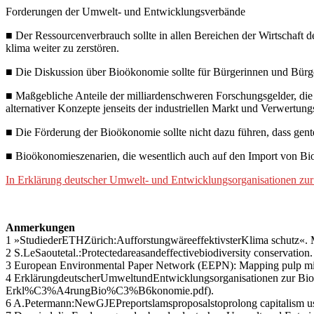
Forderungen der Umwelt- und Entwicklungsverbände
■ Der Ressourcenverbrauch sollte in allen Bereichen der Wirtschaft d
klima weiter zu zerstören.
■ Die Diskussion über Bioökonomie sollte für Bürger­innen und Bürger
■ Maßgebliche Anteile der milliardenschweren For­schungsgelder, die 
alternativer Konzepte jenseits der industriellen Markt­ und Verwertu
■ Die Förderung der Bioökonomie sollte nicht dazu führen, dass gent
■ Bioökonomieszenarien, die wesentlich auch auf den Import von Bioma
In Erklärung deutscher Umwelt- und Entwicklungsorganisationen zur
Anmerkungen
1 »StudiederETHZürich:AufforstungwäreeffektivsterKlima­ schutz«. 
2 S.LeSaoutetal.:Protectedareasandeffectivebiodiversity conservation.
3 European Environmental Paper Network (EEPN): Mapping pulp mil
4 ErklärungdeutscherUmwelt­undEntwicklungsorganisationen zur Bio
Erkl%C3%A4rung­Bio%C3%B6konomie.pdf).
6 A.Petermann:NewGJEPreportslamsproposalstoprolong capitalism using