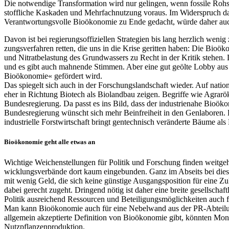
Die notwendige Transformation wird nur gelingen, wenn fossile Rohst
stoffliche Kaskaden­ und Mehrfachnutzung voraus. Im Widerspruch da
Verantwortungsvolle Bioökonomie zu Ende gedacht, würde daher auch 
Davon ist bei regierungsoffiziellen Strategien bis­ lang herzlich wen
zungsverfahren retten, die uns in die Krise geritten ha­ben: Die Bioök
und Nitratbelastung des Grundwassers zu Recht in der Kritik stehen. 
und es gibt auch mahnende Stimmen. Aber eine gut geölte Lobby aus 
Bioöko­nomie« gefördert wird.
Das spiegelt sich auch in der Forschungslandschaft wieder. Auf nation
eher in Richtung Biotech als Biolandbau zeigen. Begriffe wie Agrarök
Bundesregierung. Da passt es ins Bild, dass der indus­trienahe Bio
Bundesregierung wünscht sich mehr Beinfreiheit in den Genlaboren. 
industrielle Forstwirtschaft bringt gentechnisch veränderte Bäume als
Bioökonomie geht alle etwas an
Wichtige Weichenstellungen für Politik und For­schung finden weitgeh
wicklungsverbände dort kaum eingebunden. Ganz im Abseits bei dieser
mit wenig Geld, die sich keine günstige Ausgangsposition für eine Z
dabei gerecht zugeht. Dringend nötig ist daher eine breite gesellsch
Politik ausreichend Ressourcen und Beteiligungsmöglich­keiten auch fü
Man kann Bioökonomie auch für eine Nebelwand aus der PR­-Abteilun
allgemein akzeptierte Definition von Bioökonomie gibt, könnten Mo
Nutzpflanzenproduktion.