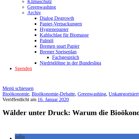
Klimaschutz
Greenwashing
Archiv
Dialog Degrowth
Papier-Verpackungen
Hygienepapier
Kahlschlag für Biomasse
Palmöl
Bremen spart Papier
Bremer Speiseplan
Fachgespräch
Niedriglöhne in der Bundesliga
Spenden
Menü schiessen
Bioökonomie
,
Bioökonomie-Debatte
,
Greenwashing
,
Unkategorisiert
Veröffentlicht am
16. Januar 2020
Wälder unter Druck: Warum die Bioökono