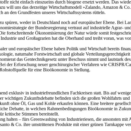
offe nicht einfach eins­zu­eins durch biogene ersetzt werden. Das wied
zu will uns das derzeitige Wirt­schaftsmodell »Zalando, Amazon & Co.
an den Grundfesten unseres Wirt­schaftssystems rütteln.
ig zu spüren, weder in Deutschland noch auf europäischer Ebene. Bei Lan
onomiestrategie der Bundesregierung vertraut auf industrielle Agrar-­ un
Die fortschreitende Ökonomisierung der Natur würde somit festgeschrieb
Industrie und Großagrarien hat die Oberhand und treibt voran, was vo
aler und europäischer Ebene haben Politik und Wirtschaft bereits finan
ologie, naturnahe Forstwirtschaft und globale Verteilungsgerechtigkeit 
ökonomierat das Gentechnikgesetz unter Beschuss nimmt und lautstark d
Bei der Erforschung neuer genchirurgischer Verfah­ren wie CRISPR/Ca
 Rohstoffquelle für eine Bioökonomie in Stellung.
end exklusiv in industriefreund­lichen Fachkreisen statt. Bis auf wen
 wichtigen Zukunftsdebatte befinden sich die großen Wohlfahrts­ und 
ukunft ohne Öl, Gas und Kohle erkaufen können. Eine breitere gesellsc
aftliche Debatte, in welchen Rahmenbedingungen Bioökonomie in Zukunft 
r kritische Stimmen bereitstellt.
g halten – fürs Greenwashing von Industrieriesen, die ansonsten mit
nsanto & Co. ihre umstrittenen Produkte mit einer grünen Tarnkappe 