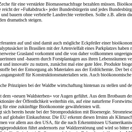
 Zeche für eine verstärkte Biomas­senachfrage bezahlen müssen. Bioökon
e reicht der »Fußabdruck« jeder Bun­desbürgerin und jedes Bundesbürge
d ­bauern ohne verbriefte Landrechte vertreiben. Soll­te z.B. allein d
en dramatisch steigen.
eferanten auf und sind damit auch mögliche Eckpfeiler einer bioökonomi
lyptusäcker in Brasilien mit der Artenvielfalt eines Parkplatzes haben 
rlicherweise Grasland vorkommt und die von daher vollkommen ungeeig
erinnen und -­bauern durch Forstplantagen aus ihren Lebensräumen ve
und innovativ zu nutzen, zunächst mal eine gute Idee. Produkte biogene
toffe bei der Entsorgung als Mate­rialen aus der Erdölchemie. Der bei d
Ausgangsstoff für Konstruktions­materialien sein. Auch bioökonomische
ische Prinzipien bei der Waldbe­ wirtschaftung hintenan zu stellen und 
it dem »neuen Waldsterben« vor Au­gen geführt. Aus dem Brotbaum der F
ionäre der Öffentlichkeit weiter­hin ein, auf eine naturferne Forstwirts
 für eine zukünftige Bioökonomie gewährleisten will.
t sich bereits heute bei der Strom­produktion mit Bioenergie. Stromri
ich auf globaler Einkaufstour. Die EU erkennt diesen Irrsinn als Klim
men vor allem aus den USA, für die nach Erkenntnissen US­amerikani
gieproduktion führt andernorts zur Waldzerstörung und wird so bitter 