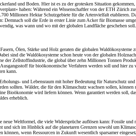
kerland und Boden. Hier ist es zu der grotesken Situation gekommen,
verplant« haben: Während ein Wis­senschaftler von der ETH Zürich zu
.700 Millionen Hektar Schutzgebie­te für die Artenvielfalt etablieren.
n: Demnach soll die Erde in erster Linie zum Acker für Biomasse umge
twen­dig, was wann und wo mit der globalen Landfläche geschehen soll.
Fasern, Ölen, Stärke und Holz ge­raten die globalen Waldökosysteme zu
. Dabei sind die Waldökosysteme schon heute von der globalen Holznach
äne der Zellstoffindustrie, die global über zehn Millionen Tonnen Produ
h Ausgangsstoff für bioökonomische Verfahren werden soll und hier z
ten kann.
s Erholungs-­ und Lebensraum mit hoher Bedeutung für Naturschutz und 
rden sollten. Wälder, die für den Klimaschutz wachsen sollen, können ni
eine Bioökonomie wird liefern kön­nen. Wenn garantiert werden soll, da
ldes erheblich.
 neue Weltformel, die viele Wider­sprüche auflösen kann: Fossile und 
cht und sich im Hinblick auf die plane­taren Grenzen sowohl um Klimas
ten können, wenn Ressourcen in Zukunft wesentlich sparsamer eingeset