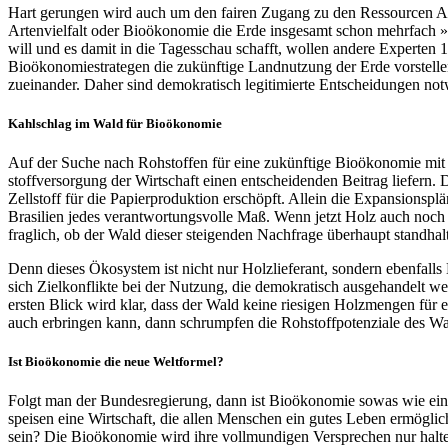
Hart gerungen wird auch um den fairen Zugang zu den Ressourcen Ac
Artenvielfalt oder Bioökonomie die Erde insgesamt schon mehrfach »
will und es damit in die Tagesschau schafft, wollen andere Experten 1
Bioökonomiestrate­gen die zukünftige Landnutzung der Erde vorstelle
zueinander. Daher sind demokratisch legitimierte Entscheidungen no
Kahlschlag im Wald für Bioökonomie
Auf der Suche nach Rohstoffen für eine zukünftige Bioökonomie mit 
stoffversorgung der Wirtschaft einen entscheidenden Beitrag liefern
Zell­stoff für die Papierproduktion erschöpft. Allein die Expansionspl
Brasilien jedes verantwortungsvolle Maß. Wenn jetzt Holz auch noc
fraglich, ob der Wald dieser steigenden Nachfrage überhaupt standhal
Denn dieses Ökosystem ist nicht nur Holzlieferant, sondern ebenfall
sich Zielkonflikte bei der Nutzung, die demokra­tisch ausgehandelt we
ersten Blick wird klar, dass der Wald keine riesigen Holzmengen für 
auch erbringen kann, dann schrumpfen die Rohstoffpoten­ziale des Wa
Ist Bioökonomie die neue Weltformel?
Folgt man der Bundesregierung, dann ist Bioökono­mie sowas wie eine
speisen eine Wirtschaft, die allen Menschen ein gutes Leben ermögli
sein? Die Bioökonomie wird ihre vollmundigen Verspre­chen nur hal