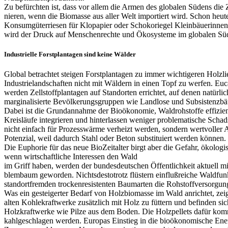
Zu befürchten ist, dass vor allem die Armen des globalen Südens die
nieren, wenn die Biomasse aus aller Welt importiert wird. Schon heut
Konsumgüterriesen für Klopapier oder Schokoriegel Kleinbäuerinnen un
wird der Druck auf Menschenrechte und Ökosysteme im globalen Süd
Industrielle Forstplantagen sind keine Wälder
Global betrachtet steigen Forstplantagen zu immer wichtigeren Holzli
Industrielandschaften nicht mit Wäldern in einen Topf zu werfen. Euca
werden Zellstoffplantagen auf Standorten errichtet, auf denen natü
marginalisierte Bevölkerungsgruppen wie Landlose und Subsistenzbäu
Dabei ist die Grundannahme der Bioökonomie, Waldrohstoffe effizient 
Kreisläufe integrieren und hinterlassen weniger prob­lematische Schads
nicht einfach für Prozesswärme verheizt werden, sondern wertvoller 
Potenzial, weil dadurch Stahl oder Beton substituiert werden können.
Die Euphorie für das neue Bio­Zeitalter birgt aber die Gefahr, ökolog
wenn wirtschaftliche Interessen den Wald
im Griff haben, werden der bundesdeutschen Öffent­lichkeit aktuell m
blembaum geworden. Nichtsdestotrotz flüstern ein­flußreiche Waldfunkt
standortfremden trockenresistenten Baumarten die Rohstoffversorgung
Was ein gesteigerter Bedarf von Holzbiomasse im Wald anrichtet, zeig
alten Kohlekraftwerke zusätzlich mit Holz zu füttern und befinden s
Holzkraftwerke wie Pilze aus dem Boden. Die Holzpellets dafür kom
kahlgeschlagen werden. Europas Einstieg in die bio­ökonomische Ener