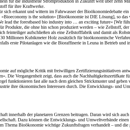
ein für die industrielle Strompro­duktion in Zukunft weit über zehn 
off für ihre Kraftwerke.
ür sich erkannt und wittern im Fahrwasser der Bioökonomiedebatte ein w
e. »Bioeconomy is the solution« [Bioökonomie ist DIE Lösung], so das 
ad the forest­based bio­ industry into … an exciting future« [Wir führe
 Produkte, die ohne­ hin schon produziert werden – wie Zellstoff, der
lich feinteiliger aufschlie­ßen als eine Zellstofffabrik und damit als Ro
u 30 Millionen Kubikmeter Holz zusätzlich für bioökonomische Verfahr
nfalls erste Pilotanlagen wie die Bioraffinerie in Leuna in Betrieb und
omie auf mögliche Kritik mit freiwilligen Zertifizierungsinitiativen a
 Die Vergangenheit zeigt, dass auch die Nachhaltigkeitszertifkate für
gel funktionieren fast alle nach dem gleichen Strickmuster und geben
ndustrie ihre ökonomischen Interessen durch. Die Entwicklungs-­ und Umw
schaft innerhalb der planetaren Gren­zen beitragen. Daran wird sich a
sellschaft. Dazu können die Entwick­lungs-­ und Umweltverbände einen
 beim Thema Bioökonomie wichtige Zukunftsfragen verhandelt – und die 