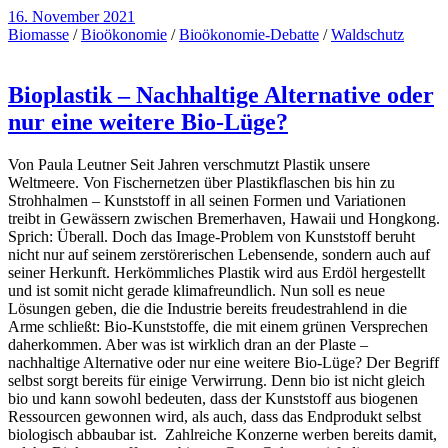
16. November 2021
Biomasse
/
Bioökonomie
/
Bioökonomie-Debatte
/
Waldschutz
Bioplastik – Nachhaltige Alternative oder
nur eine weitere Bio-Lüge?
Von Paula Leutner Seit Jahren verschmutzt Plastik unsere
Weltmeere. Von Fischernetzen über Plastikflaschen bis hin zu
Strohhalmen – Kunststoff in all seinen Formen und Variationen
treibt in Gewässern zwischen Bremerhaven, Hawaii und Hongkong.
Sprich: Überall. Doch das Image-Problem von Kunststoff beruht
nicht nur auf seinem zerstörerischen Lebensende, sondern auch auf
seiner Herkunft. Herkömmliches Plastik wird aus Erdöl hergestellt
und ist somit nicht gerade klimafreundlich. Nun soll es neue
Lösungen geben, die die Industrie bereits freudestrahlend in die
Arme schließt: Bio-Kunststoffe, die mit einem grünen Versprechen
daherkommen. Aber was ist wirklich dran an der Plaste –
nachhaltige Alternative oder nur eine weitere Bio-Lüge? Der Begriff
selbst sorgt bereits für einige Verwirrung. Denn bio ist nicht gleich
bio und kann sowohl bedeuten, dass der Kunststoff aus biogenen
Ressourcen gewonnen wird, als auch, dass das Endprodukt selbst
biologisch abbaubar ist. Zahlreiche Konzerne werben bereits damit,