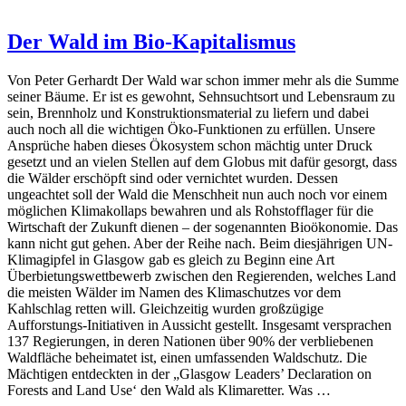
Der Wald im Bio-Kapitalismus
Von Peter Gerhardt Der Wald war schon immer mehr als die Summe
seiner Bäume. Er ist es gewohnt, Sehnsuchtsort und Lebensraum zu
sein, Brennholz und Konstruktionsmaterial zu liefern und dabei
auch noch all die wichtigen Öko-Funktionen zu erfüllen. Unsere
Ansprüche haben dieses Ökosystem schon mächtig unter Druck
gesetzt und an vielen Stellen auf dem Globus mit dafür gesorgt, dass
die Wälder erschöpft sind oder vernichtet wurden. Dessen
ungeachtet soll der Wald die Menschheit nun auch noch vor einem
möglichen Klimakollaps bewahren und als Rohstofflager für die
Wirtschaft der Zukunft dienen – der sogenannten Bioökonomie. Das
kann nicht gut gehen. Aber der Reihe nach. Beim diesjährigen UN-
Klimagipfel in Glasgow gab es gleich zu Beginn eine Art
Überbietungswettbewerb zwischen den Regierenden, welches Land
die meisten Wälder im Namen des Klimaschutzes vor dem
Kahlschlag retten will. Gleichzeitig wurden großzügige
Aufforstungs-Initiativen in Aussicht gestellt. Insgesamt versprachen
137 Regierungen, in deren Nationen über 90% der verbliebenen
Waldfläche beheimatet ist, einen umfassenden Waldschutz. Die
Mächtigen entdeckten in der „Glasgow Leaders’ Declaration on
Forests and Land Use‘ den Wald als Klimaretter. Was …