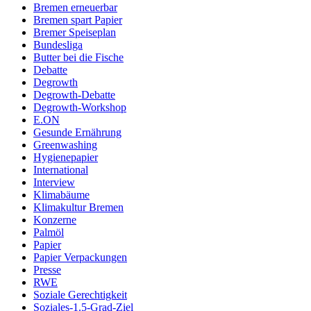
Bremen erneuerbar
Bremen spart Papier
Bremer Speiseplan
Bundesliga
Butter bei die Fische
Debatte
Degrowth
Degrowth-Debatte
Degrowth-Workshop
E.ON
Gesunde Ernährung
Greenwashing
Hygienepapier
International
Interview
Klimabäume
Klimakultur Bremen
Konzerne
Palmöl
Papier
Papier Verpackungen
Presse
RWE
Soziale Gerechtigkeit
Soziales-1.5-Grad-Ziel