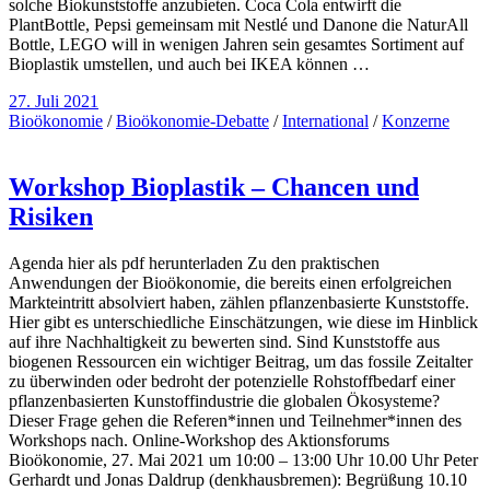
solche Biokunststoffe anzubieten. Coca Cola entwirft die
PlantBottle, Pepsi gemeinsam mit Nestlé und Danone die NaturAll
Bottle, LEGO will in wenigen Jahren sein gesamtes Sortiment auf
Bioplastik umstellen, und auch bei IKEA können …
27. Juli 2021
Bioökonomie
/
Bioökonomie-Debatte
/
International
/
Konzerne
Workshop Bioplastik – Chancen und
Risiken
Agenda hier als pdf herunterladen Zu den praktischen
Anwendungen der Bioökonomie, die bereits einen erfolgreichen
Markteintritt absolviert haben, zählen pflanzenbasierte Kunststoffe.
Hier gibt es unterschiedliche Einschätzungen, wie diese im Hinblick
auf ihre Nachhaltigkeit zu bewerten sind. Sind Kunststoffe aus
biogenen Ressourcen ein wichtiger Beitrag, um das fossile Zeitalter
zu überwinden oder bedroht der potenzielle Rohstoffbedarf einer
pflanzenbasierten Kunstoffindustrie die globalen Ökosysteme?
Dieser Frage gehen die Referen*innen und Teilnehmer*innen des
Workshops nach. Online-Workshop des Aktionsforums
Bioökonomie, 27. Mai 2021 um 10:00 – 13:00 Uhr 10.00 Uhr Peter
Gerhardt und Jonas Daldrup (denkhausbremen): Begrüßung 10.10