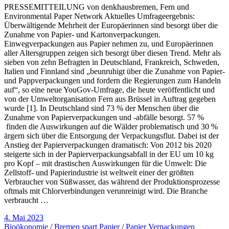
PRESSEMITTEILUNG von denkhausbremen, Fern und
Environmental Paper Network Aktuelles Umfrageergebnis:
Überwältigende Mehrheit der Europäerinnen sind besorgt über die
Zunahme von Papier- und Kartonverpackungen.
Einwegverpackungen aus Papier nehmen zu, und Europäerinnen
aller Altersgruppen zeigen sich besorgt über diesen Trend. Mehr als
sieben von zehn Befragten in Deutschland, Frankreich, Schweden,
Italien und Finnland sind „beunruhigt über die Zunahme von Papier-
und Pappverpackungen und fordern die Regierungen zum Handeln
auf“, so eine neue YouGov-Umfrage, die heute veröffentlicht und
von der Umweltorganisation Fern aus Brüssel in Auftrag gegeben
wurde [1]. In Deutschland sind 73 % der Menschen über die
Zunahme von Papierverpackungen und -abfälle besorgt. 57 %
finden die Auswirkungen auf die Wälder problematisch und 30 %
ärgern sich über die Entsorgung der Verpackungsflut. Dabei ist der
Anstieg der Papierverpackungen dramatisch: Von 2012 bis 2020
steigerte sich in der Papierverpackungsabfall in der EU um 10 kg
pro Kopf – mit drastischen Auswirkungen für die Umwelt: Die
Zellstoff- und Papierindustrie ist weltweit einer der größten
Verbraucher von Süßwasser, das während der Produktionsprozesse
oftmals mit Chlorverbindungen verunreinigt wird. Die Branche
verbraucht …
4. Mai 2023
Bioökonomie
/
Bremen spart Papier
/
Papier Verpackungen