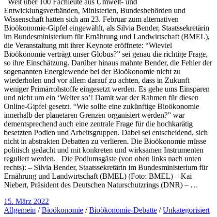
Weit über 100 Fachleute aus Umwelt- und
Entwicklungsverbänden, Ministerien, Bundesbehörden und
Wissenschaft hatten sich am 23. Februar zum alternativen
Bioökonomie-Gipfel eingewählt, als Silvia Bender, Staatssekretärin
im Bundesministerium für Ernährung und Landwirtschaft (BMEL),
die Veranstaltung mit ihrer Keynote eröffnete: “Wieviel
Bioökonomie verträgt unser Globus?” sei genau die richtige Frage,
so ihre Einschätzung. Darüber hinaus mahnte Bender, die Fehler der
sogenannten Energiewende bei der Bioökonomie nicht zu
wiederholen und vor allem darauf zu achten, dass in Zukunft
weniger Primärrohstoffe eingesetzt werden. Es gehe ums Einsparen
und nicht um ein ‘Weiter so’! Damit war der Rahmen für diesen
Online-Gipfel gesetzt. “Wie sollte eine zukünftige Bioökonomie
innerhalb der planetaren Grenzen organisiert werden?” war
dementsprechend auch eine zentrale Frage für die hochkarätig
besetzten Podien und Arbeitsgruppen. Dabei sei entscheidend, sich
nicht in abstrakten Debatten zu verlieren. Die Bioökonomie müsse
politisch gedacht und mit konkreten und wirksamen Instrumenten
reguliert werden. Die Podiumsgäste (von oben links nach unten
rechts): – Silvia Bender, Staatssekretärin im Bundesministerium für
Ernährung und Landwirtschaft (BMEL) (Foto: BMEL) – Kai
Niebert, Präsident des Deutschen Naturschutzrings (DNR) – …
15. März 2022
Allgemein
/
Bioökonomie
/
Bioökonomie-Debatte
/
Unkategorisiert