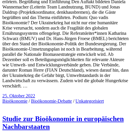
erörtern. Begrüßung und Einführung Den Auftakt bildeten Daniela
Wannemacher (Leiterin Team Landnutzung, BUND) und Jonas
Daldrup (Projektkoordinator, denkhausbremen), die die Gäste
begrüßten und das Thema einführten. Podium: Quo vadis
Bioökonomie? Der Ukrainekrieg hat nicht nur eine humanitäre
Krise verursacht, sondern auch die Fragilität des globalen
Ernährungssystems offengelegt. Die Referatsleiter*innen Katharina
Schwarz (BMUV) und Dr. Hans-Jürgen Froese (BMEL) berichteten
über den Stand der Bioökonomie-Politik der Bundesregierung. Der
Bioökonomie-Umsetzungsplan ist noch in Bearbeitung, während
parallel die Nationale Biomassestrategie entwickelt wird. Ab
Dezember soll es Beteiligungsmöglichkeiten für relevante Akteure
wie Umwelt- und Entwicklungsverbände geben. Die Verbände,
darunter Roman Herre (FIAN Deutschland), wiesen darauf hin, dass
der Ukrainekrieg die Gefahr birgt, Umweltstandards in der
Landwirtschaft zu verwässern. Zudem wird die globale Hungerkrise
verschärft. …
25. Oktober 2022
Bioökonomie
/
Bioökonomie-Debatte
/
Unkategorisiert
Studie zur Bioökonomie in europäischen
Nachbarstaaten