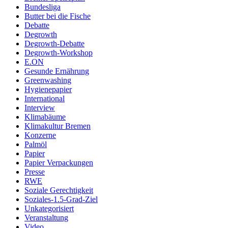
Bundesliga
Butter bei die Fische
Debatte
Degrowth
Degrowth-Debatte
Degrowth-Workshop
E.ON
Gesunde Ernährung
Greenwashing
Hygienepapier
International
Interview
Klimabäume
Klimakultur Bremen
Konzerne
Palmöl
Papier
Papier Verpackungen
Presse
RWE
Soziale Gerechtigkeit
Soziales-1.5-Grad-Ziel
Unkategorisiert
Veranstaltung
Video