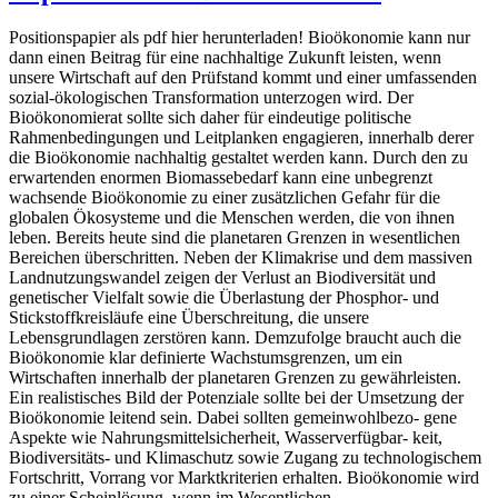
Positionspapier als pdf hier herunterladen! Bioökonomie kann nur
dann einen Beitrag für eine nachhaltige Zukunft leisten, wenn
unsere Wirtschaft auf den Prüfstand kommt und einer umfassenden
sozial-ökologischen Transformation unterzogen wird. Der
Bioökonomierat sollte sich daher für eindeutige politische
Rahmenbedingungen und Leitplanken engagieren, innerhalb derer
die Bioökonomie nachhaltig gestaltet werden kann. Durch den zu
erwartenden enormen Biomassebedarf kann eine unbegrenzt
wachsende Bioökonomie zu einer zusätzlichen Gefahr für die
globalen Ökosysteme und die Menschen werden, die von ihnen
leben. Bereits heute sind die planetaren Grenzen in wesentlichen
Bereichen überschritten. Neben der Klimakrise und dem massiven
Landnutzungswandel zeigen der Verlust an Biodiversität und
genetischer Vielfalt sowie die Überlastung der Phosphor- und
Stickstoffkreisläufe eine Überschreitung, die unsere
Lebensgrundlagen zerstören kann. Demzufolge braucht auch die
Bioökonomie klar definierte Wachstumsgrenzen, um ein
Wirtschaften innerhalb der planetaren Grenzen zu gewährleisten.
Ein realistisches Bild der Potenziale sollte bei der Umsetzung der
Bioökonomie leitend sein. Dabei sollten gemeinwohlbezo- gene
Aspekte wie Nahrungsmittelsicherheit, Wasserverfügbar- keit,
Biodiversitäts- und Klimaschutz sowie Zugang zu technologischem
Fortschritt, Vorrang vor Marktkriterien erhalten. Bioökonomie wird
zu einer Scheinlösung, wenn im Wesentlichen …