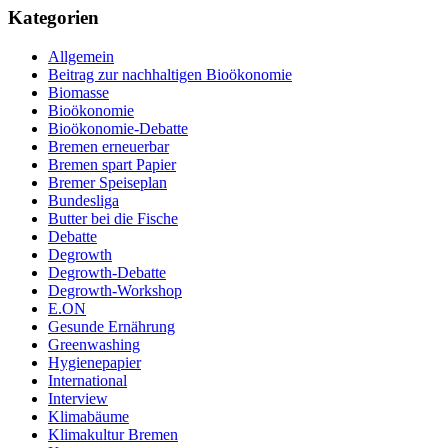
Kategorien
Allgemein
Beitrag zur nachhaltigen Bioökonomie
Biomasse
Bioökonomie
Bioökonomie-Debatte
Bremen erneuerbar
Bremen spart Papier
Bremer Speiseplan
Bundesliga
Butter bei die Fische
Debatte
Degrowth
Degrowth-Debatte
Degrowth-Workshop
E.ON
Gesunde Ernährung
Greenwashing
Hygienepapier
International
Interview
Klimabäume
Klimakultur Bremen