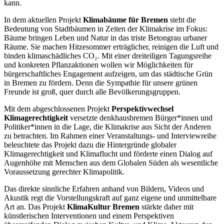
kann.
In dem aktuellen Projekt
Klimabäume für Bremen
steht die
Bedeutung von Stadtbäumen in Zeiten der Klimakrise im Fokus:
Bäume bringen Leben und Natur in das triste Betongrau urbaner
Räume. Sie machen Hitzesommer erträglicher, reinigen die Luft und
binden klimaschädliches CO₂. Mit einer dreiteiligen Tagungsreihe
und konkreten Pflanzaktionen wollen wir Möglichkeiten für
bürgerschaftliches Engagement aufzeigen, um das städtische Grün
in Bremen zu fördern. Denn die Sympathie für unsere grünen
Freunde ist groß, quer durch alle Bevölkerungsgruppen.
Mit dem abgeschlossenen Projekt
Perspektivwechsel
Klimagerechtigkeit
versetzte denkhausbremen Bürger*innen und
Politiker*innen in die Lage, die Klimakrise aus Sicht der Anderen
zu betrachten. Im Rahmen einer Veranstaltungs- und Interviewreihe
beleuchtete das Projekt dazu die Hintergründe globaler
Klimagerechtigkeit und Klimaflucht und förderte einen Dialog auf
Augenhöhe mit Menschen aus dem Globalen Süden als wesentliche
Voraussetzung gerechter Klimapolitik.
Das direkte sinnliche Erfahren anhand von Bildern, Videos und
Akustik regt die Vorstellungskraft auf ganz eigene und unmittelbare
Art an. Das Projekt
KlimaKultur Bremen
stärkte daher mit
künstlerischen Interventionen und einem Perspektiven