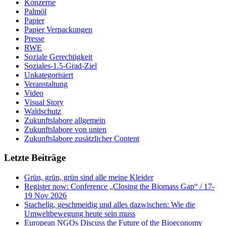
Konzerne
Palmöl
Papier
Papier Verpackungen
Presse
RWE
Soziale Gerechtigkeit
Soziales-1.5-Grad-Ziel
Unkategorisiert
Veranstaltung
Video
Visual Story
Waldschutz
Zukunftslabore allgemein
Zukunftslabore von unten
Zukunftslabore zusätzlicher Content
Letzte Beiträge
Grün, grün, grün sind alle meine Kleider
Register now: Conference „Closing the Biomass Gap“ / 17-
19 Nov 2026
Stachelig, geschmeidig und alles dazwischen: Wie die
Umweltbewegung heute sein muss
European NGOs Discuss the Future of the Bioeconomy