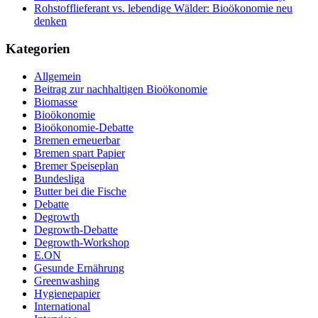
Rohstofflieferant vs. lebendige Wälder: Bioökonomie neu
denken
Kategorien
Allgemein
Beitrag zur nachhaltigen Bioökonomie
Biomasse
Bioökonomie
Bioökonomie-Debatte
Bremen erneuerbar
Bremen spart Papier
Bremer Speiseplan
Bundesliga
Butter bei die Fische
Debatte
Degrowth
Degrowth-Debatte
Degrowth-Workshop
E.ON
Gesunde Ernährung
Greenwashing
Hygienepapier
International